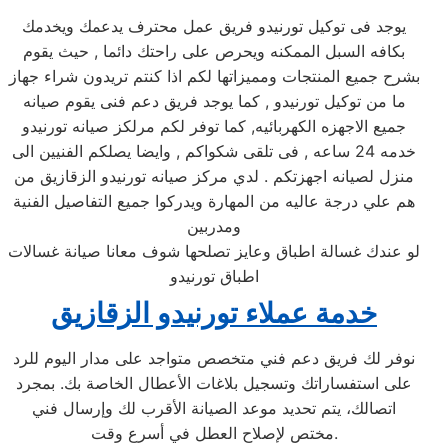
يوجد فى توكيل تورنيدو فريق عمل محترف يدعمك ويخدمك
بكافه السبل الممكنه ويحرص على راحتك دائما , حيث يقوم
بشرح جميع المنتجات ومميزاتها لكم اذا كنتم تريدون شراء جهاز
ما من توكيل تورنيدو , كما يوجد فريق دعم فنى يقوم صيانه
جميع الاجهزه الكهربائيه, كما توفر لكم مرلكز صيانه تورنيدو
خدمه 24 ساعه , فى تلقى شكواكم , وايضا يصلكم الفنيين الى
منزل لصيانه اجهزتكم . لدي مركز صيانه تورنيدو الزقازيق من
هم علي درجة عاليه من المهارة ويدركوا جميع التفاصيل الفنية
ومدربين
لو عندك غسالة اطباق وعايز تصلحها شوف معانا صيانة غسالات
اطباق تورنيدو
خدمة عملاء تورنيدو الزقازيق
نوفر لك فريق دعم فني متخصص متواجد على مدار اليوم للرد
على استفساراتك وتسجيل بلاغات الأعطال الخاصة بك. بمجرد
اتصالك، يتم تحديد موعد الصيانة الأقرب لك وإرسال فني
مختص لإصلاح العطل في أسرع وقت.