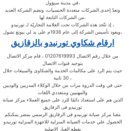
في مدينة سيؤول،
وتعدّ إحدى الشركات متعددة الجنسيات، وتضم الشركة العديد
من الشركات التابعة لها،
إذ تتّحد هذه الشركات تحت العلامة التجاريّة لـ تورنيدو ،
ويعود تأسيس الشركة إلى عام 1938م على يد لي بيونغ تشول،
ارقام شكاوي تورنيدو بالزقازيق
من خلال رقم الاتصال 01207619993 ، قام مركز الاتصال
بتوحيد قنوات الاتصال
حيث يتم الرد على مكالمات الخدمة والشكاوى والمبيعات خلال
30 ثانية ،
حتى في وقت الذروة مرات من خلال الوكلاء المدربين والوديين
والمهنيين ومتعددي اللغات
الذين هم على استعداد دائمًا للرد على جميع العملاء مركز صيانة
تورنيدو فى الزقازيق
معنا مركز صيانة تورنيدو في الزقازيق الرسمي بمصر يمكنكم
الحصول علي خدمات الصيانة المنزلية للاجهزة المنزلية تورنيدو
بقطع الغيار الاصلية