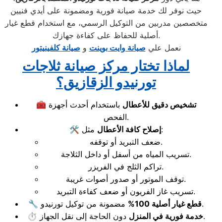
حيث نوفر لك خدمة صيانة فورية ومضمونة على أيدي فنيين
متخصصين مدربين من التوكيل الرسمي، مع استخدام قطع غيار
أصلية للحفاظ على كفاءة جهازك.
نعمل علي
صيانة وايت بوينت
و
صيانة كلفينيتور
لماذا تختار مركز صيانة ثلاجات
تورنيدو الزقازيق؟
تشخيص دقيق للأعطال
باستخدام أحدث أجهزة
🧰
الفحص.
مثل:
إصلاح كافة الأعطال
🛠️
ضعف التبريد أو توقفه.
تسريب المياه من أسفل أو داخل الثلاجة.
تراكم الثلج في الفريزر.
توقف الموتور أو صدور أصوات غريبة.
تسريب غاز الفريون أو ضعف كفاءة التبريد.
مضمونة من توكيل تورنيدو.
قطع غيار أصلية 100%
🔧
دون الحاجة إلى نقل الجهاز.
خدمة فورية في المنزل
⏱️