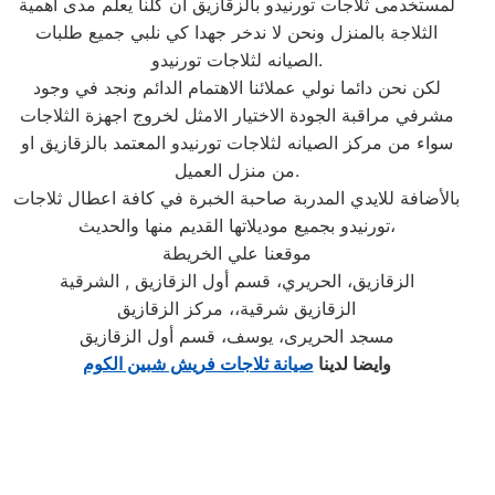
لمستخدمى ثلاجات تورنيدو بالزقازيق ان كلنا يعلم مدى اهمية
الثلاجة بالمنزل ونحن لا ندخر جهدا كي نلبي جميع طلبات
الصيانه لثلاجات تورنيدو.
لكن نحن دائما نولي عملائنا الاهتمام الدائم ونجد في وجود
مشرفي مراقبة الجودة الاختيار الامثل لخروج اجهزة الثلاجات
سواء من مركز الصيانه لثلاجات تورنيدو المعتمد بالزقازيق او
من منزل العميل.
بالأضافة للايدي المدربة صاحبة الخبرة في كافة اعطال ثلاجات
تورنيدو بجميع موديلاتها القديم منها والحديث،
موقعنا علي الخريطة
الزقازيق، الحريري، قسم أول الزقازيق , الشرقية
الزقازيق شرقية،، مركز الزقازيق
مسجد الحريرى، يوسف، قسم أول الزقازيق
وايضا لدينا
صيانة ثلاجات فريش شبين الكوم