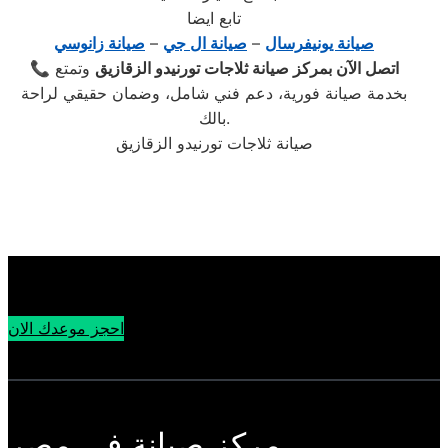
تابع ايضا
صيانة يونيفرسال
–
صيانة ال جي
–
صيانة زانوسي
اتصل الآن بمركز صيانة ثلاجات تورنيدو الزقازيق
وتمتع
📞
بخدمة صيانة فورية، دعم فني شامل، وضمان حقيقي لراحة
بالك.
صيانة ثلاجات تورنيدو الزقازيق
احجز موعدك الان
مركز صيانة في مصر