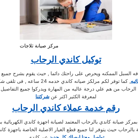
مركز صيانة ثلاجات
توكيل كاندي الرحاب
السبل الممكنه ويحرص على راحتك دائما , حيث يقوم بشرح جميع المن
ئيه
, كما توفر لكم مرلكز صيانه ك
 الرحاب من هم علي درجة عاليه من المهارة ويدركوا جميع التفاصيل ا
لمعرفة الكثير اكتر عن
شركتنا
رقم خدمة عملاء كاندي الرحاب
حدث مع الدعم الفني لصيانة غسالات كاندي 01283377353 بمركز صيانة كاندي بالرحاب المعتمد لصيان
ئية بالرحاب حيث يتوفر لنا جميع قطع الغيار الاصلية الخاصة باجهزة ك
تواصل معنا ليصلك كل جديد
عن كاندي