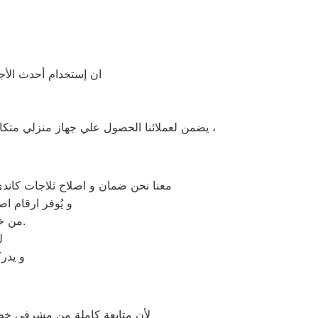
ان إستخدام أحدث الأجه
يضمن لعملائنا الحصول علي جهاز منزلي متكامل يعمل بأعلى مستوى من الكفاءة التي ينتظرها عملائنا ولتعزيز الثقة في مركز صيانة كاندي الرحاب المعتمد بالرحاب ،
معنا نحن ضمان و اصلاح ثلاجات كاندي
و يُوفر ارقام ا
من خلال تخفيض أسعار تلك الخدمات والبُعد التام عن التكاليف المالية باهظة الثمن.
ل
و يدر
لأن متابعة كاملة من مشرفى خطو