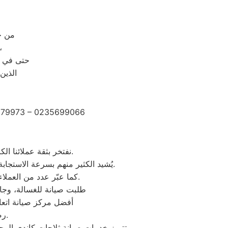
من خلال رقم ال
حيث يتم الرد على مكالمات
حتى في و
الذين
2279973 – 0235699066
نفتخر بثقة عملائنا الكرام الذين شاركونا تجاربهم الإيجابية بعد الاستفادة من خدمات مركز صيانة وستنجهلوس الرحاب.
يُشيد الكثير منهم بسرعة الاستجابة وجودة الصيانة والدقة في المواعيد، بالإضافة إلى احترافية الفنيين وحرصهم على استخدام قطع غيار أصلية.
كما عبّر عدد من العملاء عن رضاهم الكامل بخدمة ما بعد الصيانة والمتابعة المستمرة لضمان عمل الأجهزة بكفاءة عالية.
“طلبت صيانة للغسالة، وجاء
“أفضل مركز صيانة اتع
رضاكم هو هدفنا الأول، ونعمل دائمًا على تقديم تجربة صيانة ترتقي لتوقعاتكم.
تتميز خدمات صيانة ثلاجات كاندي الرحا