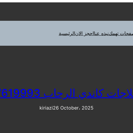
فحات تهمك
نبذه عنا
احجز الان
الرئيسية
ات كاندي الرحاب 01207619993
kiriazi
26 October، 2025