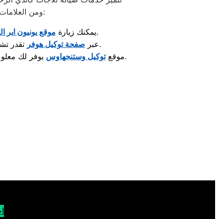
ومن العلامات المعروفة اللي تلاقي لها مراكز صيانة معتمدة متخصصة في إصلاح الأجهزة والعناية بها:
لمعرفة مراكز الصيانة المعتمدة وأحدث خدمات الدعم الفني.
: يمكنك زيارة
موقع يونيون اير ال
تقدر تشوف قطع الغيار الأصلية والخدمات المقدّمة لصيانة الغسالات والمكنسات وغيرها.
: عبر
صفحة توكيل هوفر
يوفر لك معلومات حول صيانة الثلاجات، أجهزة التبريد، والإستشارات الفنية الخاصة بها.
: موقع
توكيل وستنجهاوس
اح