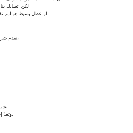
لكن اتصالك بنا
او عطل بسيط هو امر نقد
على جميع الأجهزة المنزلية،
تقدم شر
شركة كاندي هي شركة توجد في دولة كوريا الجنوبيّة، وتحديداً في مدينة سيؤول،
وتعدّ إحدى الشركات متعددة الجنسيات، وتضم الشركة العديد من الشركات التابعة لها،