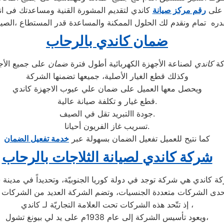
 على
رقم مركز صيانة
كاندي لتقديم المشورة القنية ومساعدتك فى ان
ره تمام ونقدم لك الحلول الممكنة والمساعدة قدر المستطاع ،الصيا
ضمان كاندي بالرحاب
كة
كاندي
لصناعة الأجهزة الكهربائية أطول فترة
ضمان
وكذلك قطع الغيار الأصلية، جميعها تضمنها الشركة
ويحصل معها العميل على ضمان علي عيوب الاجهزة كاندي
قطع غيار و تكلفة صيانة عالية.
جودة االتبريد تقل في الصيف.
تسريب غاز الفريون أحيانا.
كما نتيح للعميل تفعيل الضمان بسهولة عبر
خدمة تفعيل الضمان
شركة كاندي لصيانة الثلاجات بالرحاب
إذ تتّحد هذه الشركات تحت العلامة التجاريّة لـ كاندي ،
ويعود تأسيس الشركة إلى عام 1938م على يد لي بيونغ تشول،