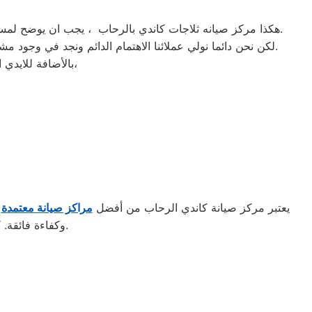
هكذا مركز صيانه ثلاجات كاندي بالرحاب ، يجب ان يوضح لمستخدمى ثلاجات كاندي بالرحاب ان كلنا يعلم مدى اهمية الثلاجة بالمنزل ونحن لا ندخر جهدا كي نلبي جميع طلبات الصيانه لثلاجات كاندي.
لكن نحن دائما نولي عملائنا الاهتمام الدائم ونجد في وجود مشرفي مراقبة الجودة الاختيار الامثل لخروج اجهزة الثلاجات سواء من مركز الصيانه لثلاجات كاندي المعتمد بالرحاب او من منزل العميل.
بالأضافة للايدي المدربة صاحبة الخبرة في كافة اعطال ثلاجات كاندي بجميع موديلاتها القديم منها والحديث،
يعتبر مركز صيانة كاندي الرحاب من أفضل
مراكز صيانة معتمدة
ف
وكفاءة فائقة. كما يضمن المركز استخدام قطع غيار أصلية للحفاظ على جودة الأداء وطول عمر الجهاز.