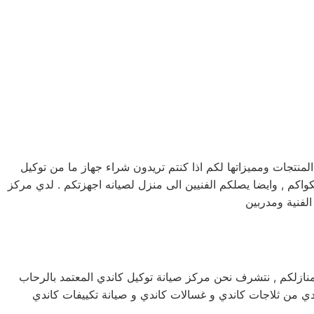
تجات ومميزاتها لكم اذا كنتم تريدون شراء جهاز ما من توكيل
اندي خدمه 24 ساعه , فى تلقى شكواكم , وايضا يصلكم الفنيين الى منزل لصيانه اجهزتكم . لدي مركز
لفنية ومدربين
ة اجهزة كاندي الكهربائية بمنازلكم , نتشرف نحن مركز صيانة توكيل كاندي المعتمد بالرحاب
اندي من ثلاجات كاندي و غسالات كاندي و صيانة تكييفات كاندي