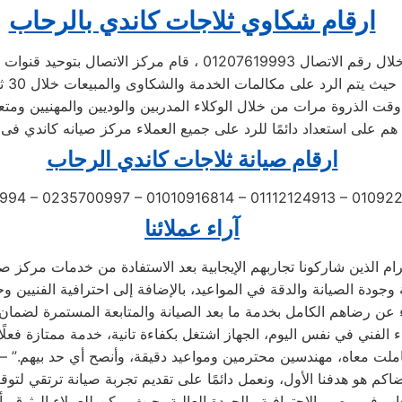
ارقام شكاوي ثلاجات كاندي بالرحاب
اتصال 01207619993 ، قام مركز الاتصال بتوحيد قنوات الاتصال
 الخدمة والشكاوى والمبيعات خلال 30 ثانية ،
قت الذروة مرات من خلال الوكلاء المدربين والوديين والمهنيين ومتع
 هم على استعداد دائمًا للرد على جميع العملاء مركز صيانه كاندي فى
ارقام صيانة ثلاجات كاندي الرحاب
994 – 0235700997 – 01010916814 – 01112124913 – 0109
آراء عملائنا
 الفني في نفس اليوم، الجهاز اشتغل بكفاءة تانية، خدمة ممتازة فعلًا
املت معاه، مهندسين محترمين ومواعيد دقيقة، وأنصح أي حد بيهم.” –
ب في مصر بالاحترافية والجودة العالية، حيث يمكن للعملاء الوثوق ب