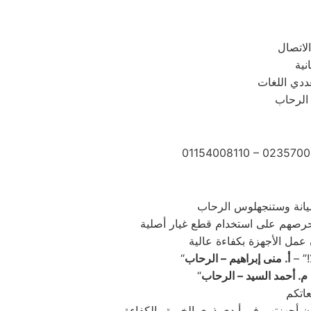
ددي اللغات
 الرحاب
01154008110 – 0235700
!” –
أ. منى إبراهيم – الرحاب
م. أحمد السيد – الرحاب
أن أجهزتهم في أيدي ذوي الخبرة والكفاءة