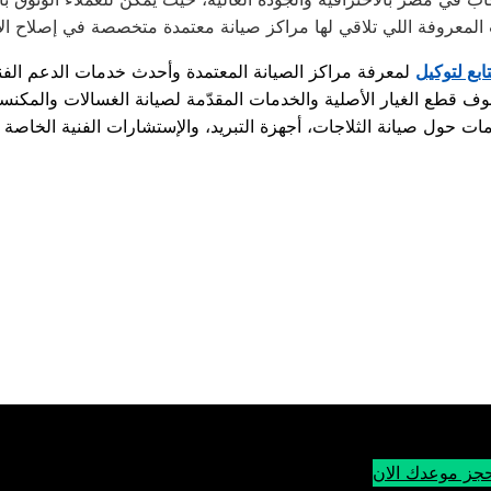
تابع لتوكيل
جز موعدك الان