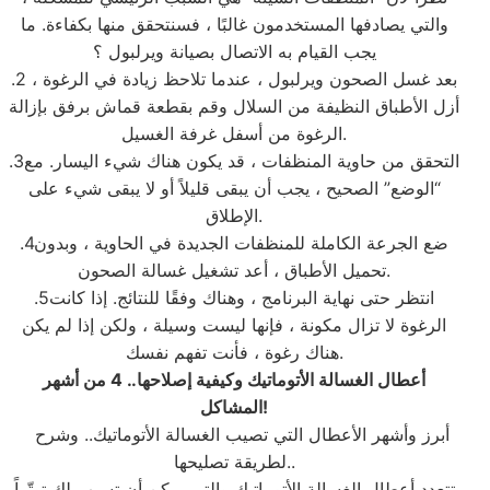
والتي يصادفها المستخدمون غالبًا ، فسنتحقق منها بكفاءة. ما
يجب القيام به الاتصال بصيانة ويرلبول ؟
.2 بعد غسل الصحون ويرلبول ، عندما تلاحظ زيادة في الرغوة ،
أزل الأطباق النظيفة من السلال وقم بقطعة قماش برفق بإزالة
الرغوة من أسفل غرفة الغسيل.
.3التحقق من حاوية المنظفات ، قد يكون هناك شيء اليسار. مع
“الوضع” الصحيح ، يجب أن يبقى قليلاً أو لا يبقى شيء على
الإطلاق.
.4ضع الجرعة الكاملة للمنظفات الجديدة في الحاوية ، وبدون
تحميل الأطباق ، أعد تشغيل غسالة الصحون.
.5انتظر حتى نهاية البرنامج ، وهناك وفقًا للنتائج. إذا كانت
الرغوة لا تزال مكونة ، فإنها ليست وسيلة ، ولكن إذا لم يكن
هناك رغوة ، فأنت تفهم نفسك.
أعطال الغسالة الأتوماتيك وكيفية إصلاحها.. 4 من أشهر
!
المشاكل
أبرز وأشهر الأعطال التي تصيب الغسالة الأتوماتيك.. وشرح
لطريقة تصليحها..
تتعدد أعطال الغسالة الأتوماتيك والتي يمكن أن تسبب لك توتّراً