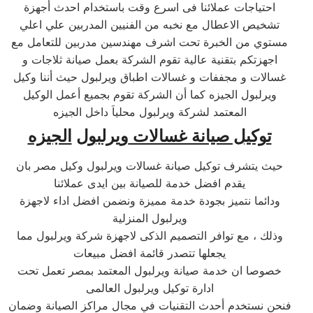
احتياجات عملائنا فى اسرع وقت باستخدام احدث أجهزة
تشخيص الاعطال مع نخبه من الفنيين المدربين علي اعلي
مستوي من الخبرة تحت اشرف مهندسين مدربين للتعامل مع
اجهزتكم بتقنية عالية تقوم الشركة بعمل صيانة ثلاجات و
غسالات و مجففات و غسالات اطباق ويرلبول حيث أننا وكيل
ويرلبول الجيزه كما أن الشركة تقوم بجميع أعمل الوكيل
المعتمد لشركة ويرلبول محلياَ داخل الجيزه
توكيل صيانة غسالات
ويرلبول
الجيزه
حيث يتشرف توكيل صيانة غسالات ويرلبول وكيل مصر بان
يقدم افضل خدمة للصيانة بين ايدى عملائنا
ودائما نتميز بجودة خدمة مميزة ونضمن افضل اداء لاجهزة
ويرلبول المنزلية
وذلك ، مع توافر التصميم الذكى لاجهزة شركة ويرلبول مما
يجعلها تتصدر قائمة افضل مبيعات
خصوصا ان خدمة صيانة ويرلبول المعتمد بمصر تعمل تحت
ادارة توكيل ويرلبول العالمى
فنحن نستخدم أحدث التقنيات في مجال مراكز الصيانة وضمان