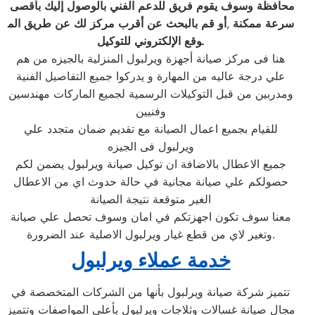
محافظة
وسوف
يقوم
فريق
للدعم
الفني
بالوصول
إليك
بأقصى
سرعة
ممكنة
,
أو
قم
بالبحث
عن
أقرب
مركز
لك
عن
طريق
الم
.
وقع
الإلكتروني
للتوكيل
هنا فى مركز صيانة أجهزة ويرلبول المنزلية بالجيزه من هم
علي درجة عاليه من المهارة و يدركوا جميع التفاصيل الفنية
ومدربين من قبل التوكيلات الرسمية لجميع الماركات مهندسين
وفنيين
للقيام بجميع اعمال الصيانة مع تقديم ضمان متجدد علي
ويرلبول فى الجيزه
جميع الاعطال بالاضافة ان توكيل صيانة ويرلبول يضمن لكم
حصولكم علي صيانة مجانية في حالة حدوث اي من الاعطال
الغير متوقعة نتيجة الصيانة
معنا سوف تكون اجهزتكم في امان وسوف تحصل علي صيانة
وتغير لاي من قطع غيار ويرلبول الاصلية عند الضرورة.
خدمة عملاء
ويرلبول
تتميز شركة صيانة ويرلبول بأنها من الشركات المتخصصة في
مجال صيانة غسالات وثلاجات ويرلبول بأعلي المواصفات وتتميز