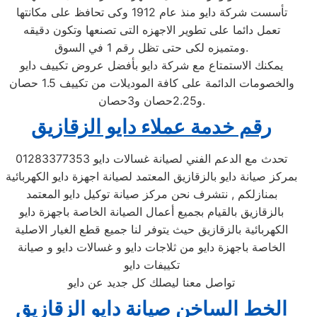
تأسست شركة دايو منذ عام 1912 وكى تحافظ على مكانتها
تعمل دائما على تطوير الاجهزه التى تصنعها وتكون دقيقه
ومتميزه لكى حتى تظل رقم 1 في السوق.
يمكنك الاستمتاع مع شركة دايو بأفضل عروض تكييف دايو
والخصومات الدائمة على كافة الموديلات من تكييف 1.5 حصان
و2.25حصان و3حصان.
رقم خدمة عملاء دايو الزقازيق
تحدث مع الدعم الفني لصيانة غسالات دايو 01283377353
بمركز صيانة دايو بالزقازيق المعتمد لصيانة اجهزة دايو الكهربائية
بمنازلكم , نتشرف نحن مركز صيانة توكيل دايو المعتمد
بالزقازيق بالقيام بجميع أعمال الصيانة الخاصة باجهزة دايو
الكهربائية بالزقازيق حيث يتوفر لنا جميع قطع الغيار الاصلية
الخاصة باجهزة دايو من ثلاجات دايو و غسالات دايو و صيانة
تكييفات دايو
تواصل معنا ليصلك كل جديد عن دايو
الخط الساخن صيانة دايو الزقازيق