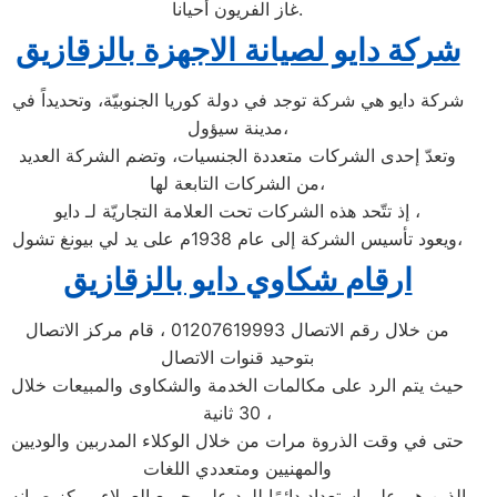
غاز الفريون أحيانا.
شركة دايو لصيانة الاجهزة بالزقازيق
شركة دايو هي شركة توجد في دولة كوريا الجنوبيّة، وتحديداً في
مدينة سيؤول،
وتعدّ إحدى الشركات متعددة الجنسيات، وتضم الشركة العديد
من الشركات التابعة لها،
إذ تتّحد هذه الشركات تحت العلامة التجاريّة لـ دايو ،
ويعود تأسيس الشركة إلى عام 1938م على يد لي بيونغ تشول،
ارقام شكاوي دايو بالزقازيق
من خلال رقم الاتصال 01207619993 ، قام مركز الاتصال
بتوحيد قنوات الاتصال
حيث يتم الرد على مكالمات الخدمة والشكاوى والمبيعات خلال
30 ثانية ،
حتى في وقت الذروة مرات من خلال الوكلاء المدربين والوديين
والمهنيين ومتعددي اللغات
الذين هم على استعداد دائمًا للرد على جميع العملاء مركز صيانه