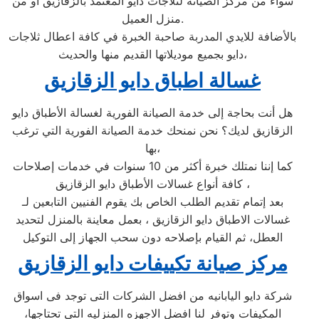
سواء من مركز الصيانه لثلاجات دايو المعتمد بالزقازيق او من
منزل العميل.
بالأضافة للايدي المدربة صاحبة الخبرة في كافة اعطال ثلاجات
دايو بجميع موديلاتها القديم منها والحديث،
غسالة اطباق دايو الزقازيق
هل أنت بحاجة إلى خدمة الصيانة الفورية لغسالة الأطباق دايو
الزقازيق لديك؟ نحن نمنحك خدمة الصيانة الفورية التي ترغب
بها،
كما إننا نمتلك خبرة أكثر من 10 سنوات في خدمات إصلاحات
كافة أنواع غسالات الأطباق دايو الزقازيق ،
بعد إتمام تقديم الطلب الخاص بك يقوم الفنيين التابعين لـ
غسالات الاطباق دايو الزقازيق ، بعمل معاينة بالمنزل لتحديد
العطل، ثم القيام بإصلاحه دون سحب الجهاز إلى التوكيل
مركز صيانة تكييفات دايو الزقازيق
شركة دايو اليابانيه من افضل الشركات التى توجد فى اسواق
المكيفات وتوفر لنا افضل الاجهزه المنزليه التى تحتاجها،