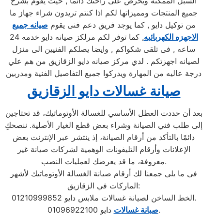
السبل الممكنه ويحرص على راحتك دائما , حيث يقوم بشرح
جميع المنتجات ومميزاتها لكم اذا كنتم تريدون شراء جهاز ما
من توكيل دايو , كما يوجد فريق دعم فنى يقوم
صيانه جميع
الاجهزه الكهربائيه
, كما توفر لكم مرلكز صيانه دايو خدمه 24
ساعه , فى تلقى شكواكم , وايضا يصلكم الفنيين الى منزل
لصيانه اجهزتكم . لدي مركز صيانه دايو الزقازيق من هم علي
درجة عاليه من المهارة ويدركوا جميع التفاصيل الفنية ومدربين
صيانة غسالات دايو الزقازيق
بعد أن حددت العطل الأساسي للغسالة الأوتوماتيك، قد تحتاجين
إلى طلب فني الصيانة وشراء بعض قطع الغيار الأصلية. ننصحكِ
دائمًا بالتأكد من أرقام الصيانة، إذ ينتشر عبر الإنترنت بعض
الإعلانات وأرقام التليفونات الوهمية لشركات صيانة غير
معروفة، ما قد يعرضك لعمليات النصب.
في ما يلي جمعنا لك أرقام صيانة الغسالة الأوتوماتيك لأشهر
الماركات في الزقازيق:
الخط الساخن لصيانة غسالات ملابس دايو 01210999852.
دايو 01096922100.
صيانة غسالات