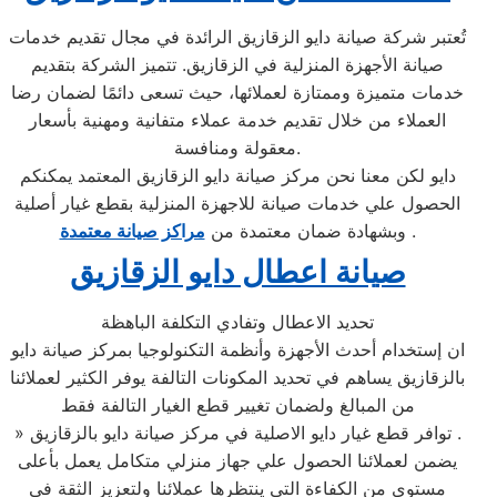
تُعتبر شركة صيانة دايو الزقازيق الرائدة في مجال تقديم خدمات
صيانة الأجهزة المنزلية في الزقازيق. تتميز الشركة بتقديم
خدمات متميزة وممتازة لعملائها، حيث تسعى دائمًا لضمان رضا
العملاء من خلال تقديم خدمة عملاء متفانية ومهنية بأسعار
معقولة ومنافسة.
دايو لكن معنا نحن مركز صيانة دايو الزقازيق المعتمد يمكنكم
الحصول علي خدمات صيانة للاجهزة المنزلية بقطع غيار أصلية
.
وبشهادة ضمان معتمدة من
مراكز صيانة معتمدة
صيانة اعطال دايو الزقازيق
تحديد الاعطال وتفادي التكلفة الباهظة
ان إستخدام أحدث الأجهزة وأنظمة التكنولوجيا بمركز صيانة دايو
بالزقازيق يساهم في تحديد المكونات التالفة يوفر الكثير لعملائنا
من المبالغ ولضمان تغيير قطع الغيار التالفة فقط
» توافر قطع غيار دايو الاصلية في مركز صيانة دايو بالزقازيق .
يضمن لعملائنا الحصول علي جهاز منزلي متكامل يعمل بأعلى
مستوى من الكفاءة التي ينتظرها عملائنا ولتعزيز الثقة في