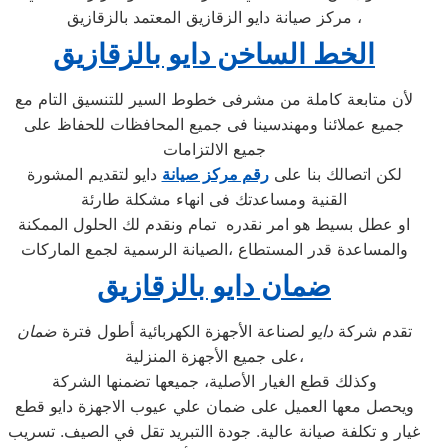
مركز صيانة دايو الزقازيق المعتمد بالزقازيق ،
الخط الساخن دايو بالزقازيق
لأن متابعة كاملة من مشرفى خطوط السير للتنسيق التام مع
جميع عملائنا ومهندسينا فى جميع المحافظات للحفاظ على
جميع الالتزامات
لكن اتصالك بنا على
رقم مركز صيانة
دايو لتقديم المشورة
القنية ومساعدتك فى انهاء مشكلة طارئة
او عطل بسيط هو امر نقدره تمام ونقدم لك الحلول الممكنة
والمساعدة قدر المستطاع ،الصيانة الرسمية لجمع الماركات
ضمان دايو بالزقازيق
تقدم شركة
دايو
لصناعة الأجهزة الكهربائية أطول فترة
ضمان
على جميع الأجهزة المنزلية،
وكذلك قطع الغيار الأصلية، جميعها تضمنها الشركة
ويحصل معها العميل على ضمان علي عيوب الاجهزة دايو قطع
غيار و تكلفة صيانة عالية. جودة االتبريد تقل في الصيف. تسريب