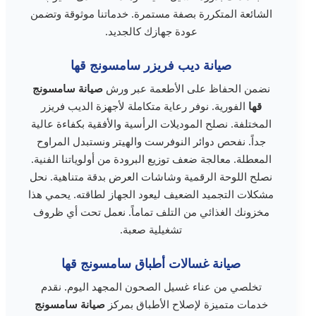
الشائعة المتكررة بصفة مستمرة. خدماتنا موثوقة وتضمن
عودة جهازك كالجديد.
صيانة ديب فريزر سامسونج قها
نضمن الحفاظ على الأطعمة عبر ورش
صيانة سامسونج
قها
الفورية. نوفر رعاية متكاملة لأجهزة الديب فريزر
المختلفة. نصلح الموديلات الرأسية والأفقية بكفاءة عالية
جداً. نفحص دوائر النوفرست والهيتر ونستبدل المراوح
المعطلة. معالجة ضعف توزيع البرودة من أولوياتنا الفنية.
نصلح اللوحة الرقمية وشاشات العرض بدقة متناهية. نحل
مشكلات التجميد الضعيف ليعود الجهاز لطاقته. يحمي هذا
مخزونك الغذائي من التلف تماماً. نعمل تحت أي ظروف
تشغيلية صعبة.
صيانة غسالات أطباق سامسونج قها
تخلصي من عناء غسيل الصحون المجهد اليوم. نقدم
خدمات متميزة لإصلاح الأطباق بمركز
صيانة سامسونج