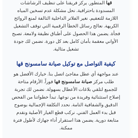
قها
المتطور. يركز فريقنا على تنظيف الرشاشات
المسدودة باحترافية. نحل مشكلة عدم تسخين المياه
اللازمة للتعقيم. نغير الفلاتر الداخلية التالفة لمنع الروائح
الكريهة. نعالج رسائل الخطأ الرقمية التي توقف التشغيل
فجأة. يضمن هذا الحصول على أطباق نظيفة ولامعة. تصبح
الأواني معقمة بأمان كامل بعد كل دورة. نضمن لك جودة
تشغيل مثالية.
كيفية التواصل مع توكيل صيانة سامسونج قها
عند مواجهة أي عطل مفاجئ اتصل بنا. خيارك الأفضل هو
طلب مركز
صيانة سامسونج قها
فوراً. الأرقام متاحة
للجميع لتلقي بلاغات الأعطال بسهولة. نضمن لك تجربة
إصلاح استثنائية وفريدة من نوعها. تبدأ خطواتنا من الفحص
الدقيق والشفافية التامة. نحدد التكلفة الإجمالية بوضوح
قبل بدء العمل الفني. نركب قطع الغيار الأصلية ونقدم
متابعة دورية. يضمن هذا استقرار أداء جهازك لأطول فترة
ممكنة.