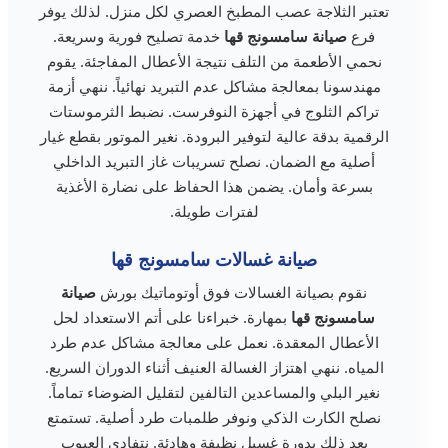
تعتبر الثلاجة عصب المطبخ العصري لكل منزل. لذلك يوفر
فرع
صيانة سامسونج قها
خدمة تصليح فورية وسريعة.
نحمي الأطعمة من التلف نتيجة الأعطال المفاجئة. يقوم
مهندسونا بمعالجة مشاكل عدم التبريد نهائياً. ننهي أزمة
تراكم الثلوج في أجهزة النوفرست. نضبط الثرموستات
الرقمية بدقة عالية لتوفير البرودة. نغير الموتور بقطع غيار
أصلية مع الضمان. نصلح تسريبات غاز التبريد الداخلي
بسرعة وأمان. يضمن هذا الحفاظ على نضارة الأغذية
لفترات طويلة.
صيانة غسالات سامسونج قها
نقوم بصيانة الغسالات فوق أوتوماتيك بورش
صيانة
سامسونج قها
بمهارة. خبراءنا على أتم الاستعداد لحل
الأعطال المعقدة. نعمل على معالجة مشاكل عدم طرد
المياه. ننهي اهتزاز الغسالة العنيف أثناء الدوران السريع.
نغير البلي والمساعدين التالفين لتقليل الضوضاء تماماً.
نصلح الكارت الذكي ونوفر طلمبات طرد أصلية. تستمتع
بعد ذلك بدورة غسيل نظيفة وهادئة. نتفادى العيوب