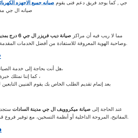
جي , كما يوجد فريق دعم فنى يقوم
صيانه جميع الاجهزه الكهربائ
صيانه ال جي مدي
مما لا ريب فيه أن مراكز
صيانة ديب فريزر ال جي
6 درج بمدينة السادات
الواجهة المثالية للتعويل عليه والاستعانة به في ذلك العالم الكبير.
وصاحبة الهوية المعروفة للاستفادة من أفضل الخدمات المقدمة ل
ص
هل أنت بحاجة إلى خدمة الصيانة الفورية لغسالة الأطباق ال جي مدينة السادات لديك؟ نحن نمنحك خدمة الصيانة الفورية التي ترغب بها،
كما إننا نمتلك خبرة أكثر من 10 سنوات في خدمات إصلاحات كافة أنواع غسالات الأطباق ال جي مدينة السادات ،
بعد إتمام تقديم الطلب الخاص بك يقوم الفنيين التابعين
عند الحاجة إلى
صيانة ميكروويف ال جي مدينة السادات
ستجد أ
المفاتيح، المروحة الداخلية أو أنظمة التسخين، مع توفير فروع قريبة لتسهيل الوصول السريع. كما يتم استخدام قطع غيار أصلية لضمان الأداء المثالي للميكروويف وإعادته للعمل بكفاءة كما كان من قبل.
م