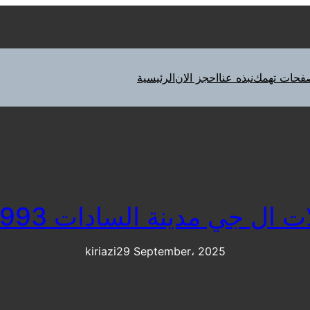
فحات تهمك
نبذه عنا
احجز الان
الرئيسية
ل جي مدينة السادات 01207619993
kiriazi
29 September، 2025