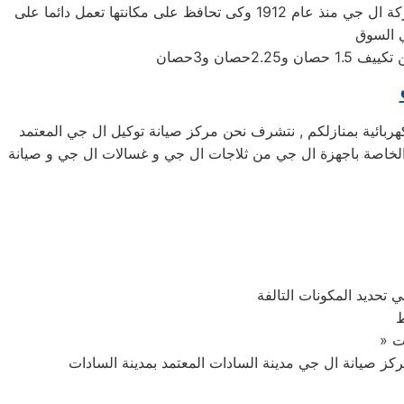
شركة ال جي اليابانيه من افضل الشركات التى توجد فى اسواق المكيفات وتوفر لنا افضل الاجهزه المنزليه التى تحتاجها، تأسست شركة ال جي منذ عام 1912 وكى تحافظ على مكانتها تعمل دائما على
مد لصيانة اجهزة ال جي الكهربائية بمنازلكم , نتشرف نحن مركز صيانة توكيل ال جي المعتمد
لية الخاصة باجهزة ال جي من ثلاجات ال جي و غسالات ال جي و صيانة
 تحديد المكونات التالفة
ط