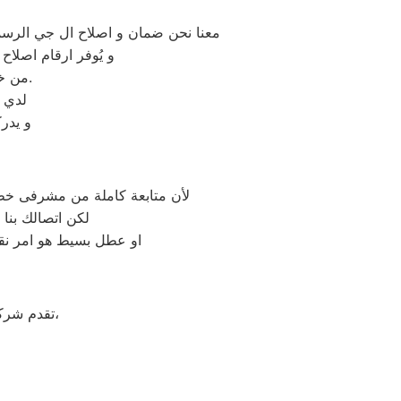
معنا نحن ضمان و اصلاح ال جي الرسمي 
و يُوفر ارقام اصلا
من خلال تخفيض أسعار تلك الخدمات والبُعد التام عن التكاليف المالية باهظة الثمن.
لدي 
و يدر
لأن متابعة كاملة من مشرفى خطو
لكن اتصالك بنا
او عطل بسيط هو امر نقد
على جميع الأجهزة المنزلية،
تقدم شر