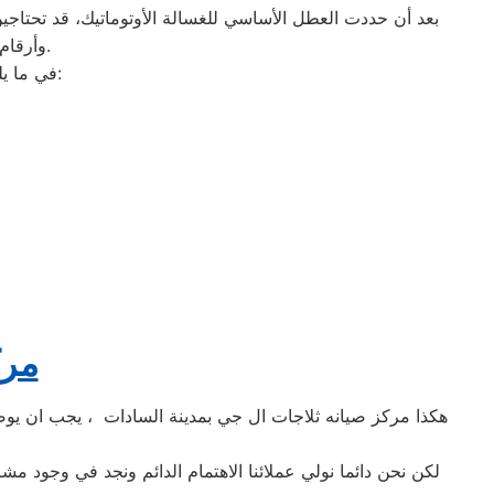
بعد أن حددت العطل الأساسي للغسالة الأوتوماتيك، قد تحتاجين 
وأرقام التليفونات الوهمية لشركات صيانة غير معروفة، ما قد يعرضك لعمليات النصب.
في ما يلي جمعنا لك أرقام صيانة الغسالة الأوتوماتيك لأشهر الماركات في مدينة السادات:
مرك
هكذا مركز صيانه ثلاجات ال جي بمدينة السادات ، يجب ان يوضح
لكن نحن دائما نولي عملائنا الاهتمام الدائم ونجد في وجود مش