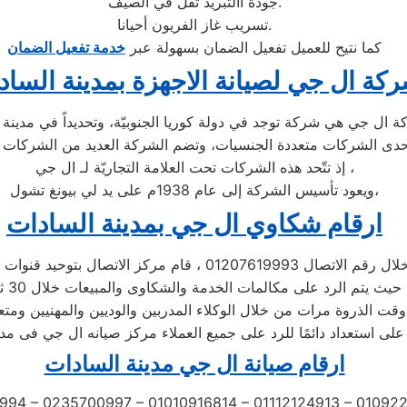
جودة االتبريد تقل في الصيف.
تسريب غاز الفريون أحيانا.
كما نتيح للعميل تفعيل الضمان بسهولة عبر
خدمة تفعيل الضمان
كة ال جي لصيانة الاجهزة بمدينة الساد
إذ تتّحد هذه الشركات تحت العلامة التجاريّة لـ ال جي ،
ويعود تأسيس الشركة إلى عام 1938م على يد لي بيونغ تشول،
ارقام شكاوي ال جي بمدينة السادات
اتصال 01207619993 ، قام مركز الاتصال بتوحيد قنوات الاتصال
 الخدمة والشكاوى والمبيعات خلال 30 ثانية ،
قت الذروة مرات من خلال الوكلاء المدربين والوديين والمهنيين ومتع
على استعداد دائمًا للرد على جميع العملاء مركز صيانه ال جي فى مد
ارقام صيانة ال جي مدينة السادات
994 – 0235700997 – 01010916814 – 01112124913 – 0109