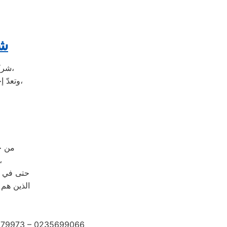
شر
شركة ال جي هي شركة توجد في دولة كوريا الجنوبيّة، وتحديداً في مدينة سيؤول،
وتعدّ إحدى الشركات متعددة الجنسيات، وتضم الشركة العديد من الشركات التابعة لها،
من خلال رقم ال
حيث يتم الرد على مكالمات
حتى في و
الذين هم 
2279973 – 0235699066