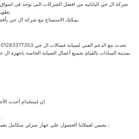
تطوير الاجهزه التى تصنعها وتكون دقيقه ومتميزه لكى حتى تظل رقم 1 في السوق.
يمكنك الاستمتاع مع شركة ال جي بأفضل عروض تكييف ال جي والخصومات الدائمة على كافة الموديلات من تكييف 1.5 حصان و2.25حصان و3حصان.
ت
بمدينة السادات بالقيام بجميع أعمال الصيانة الخاصة باجهزة ال 
ان إستخدام أحدث الأجه
» توافر قطع غيار ال جي الاصلية في مركز صيانة ال جي بم
يضمن لعملائنا الحصول علي جهاز منزلي متكامل يعمل بأعلى مستوى من الكفاءة التي ينتظرها عملائنا ولتعزيز الثقة في مركز صيانة ال جي مدينة السادات المعتمد بمدينة السادات ،