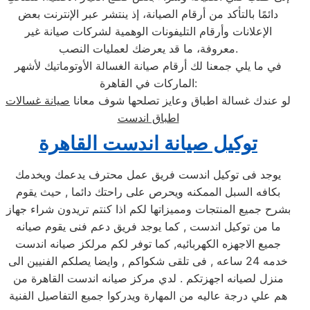
دائمًا بالتأكد من أرقام الصيانة، إذ ينتشر عبر الإنترنت بعض
الإعلانات وأرقام التليفونات الوهمية لشركات صيانة غير
معروفة، ما قد يعرضك لعمليات النصب.
في ما يلي جمعنا لك أرقام صيانة الغسالة الأوتوماتيك لأشهر
الماركات في القاهرة:
لو عندك غسالة اطباق وعايز تصلحها شوف معانا
صيانة غسالات
اطباق اندست
توكيل صيانة اندست القاهرة
يوجد فى توكيل اندست فريق عمل محترف يدعمك ويخدمك
بكافه السبل الممكنه ويحرص على راحتك دائما , حيث يقوم
بشرح جميع المنتجات ومميزاتها لكم اذا كنتم تريدون شراء جهاز
ما من توكيل اندست , كما يوجد فريق دعم فنى يقوم صيانه
جميع الاجهزه الكهربائيه, كما توفر لكم مرلكز صيانه اندست
خدمه 24 ساعه , فى تلقى شكواكم , وايضا يصلكم الفنيين الى
منزل لصيانه اجهزتكم . لدي مركز صيانه اندست القاهرة من
هم علي درجة عاليه من المهارة ويدركوا جميع التفاصيل الفنية