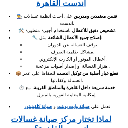
اندست القاهرة
فنيين معتمدين ومدربين
على أحدث أنظمة غسالات
👨‍🔧
اندست.
باستخدام أجهزة متطورة.
تشخيص دقيق للأعطال
🛠️
مثل:
إصلاح جميع الأعطال الشائعة
🔧
توقف الغسالة عن الدوران.
مشاكل طلمبة الصرف.
أعطال الموتور أو الكارت الإلكتروني.
اهتزاز الغسالة أو إصدار أصوات مزعجة.
قطع غيار أصلية من توكيل اندست
للحفاظ على عمر
📦
الغسالة وكفاءتها.
خدمة سريعة داخل القاهرة والمناطق القريبة
، مع
⏱️
إمكانية المعاينة الفورية بالمنزل.
نعمل علي
صيانة وايت بوينت
و
صيانة كلفينيتور
لماذا تختار مركز صيانة غسالات