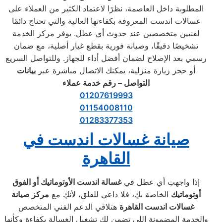
المطلوبة داخل العاصمة، نظرًا لاعتماد الكثير من العملاء على
غسالات اندست المعروفة بكفاءتها العالية والتي تحتاج دائمًا
لفنيين متخصصين عند حدوث أي عطل. يوفر مركز الخدمة
تشخيصًا دقيقًا، وصيانة فورية بقطع غيار أصلية، مع ضمان
رسمي بعد الإصلاح لضمان أفضل أداء للجهاز. وللتواصل السريع
أو حجز زيارة منزلية، يمكنك الاتصال مباشرة عبر
بيانات
التواصل – رقم خدمة عملاء
01207619993
01154008110
01283377353
صيانة غسالات اندست في
القاهرة
إذا واجهتِ أي عطل في
غسالة اندست الأوتوماتيك أو الفوق
أوتوماتيك
الخاصة بكِ، فلا داعي للقلق، لأنكِ مع
مركز صيانة
غسالات اندست القاهرة
هتلاقي الدعم الفني المتخصص
والخدمة المضمونة اللي تضمن لكِ تشغيل الغسالة بكفاءة وكأنها