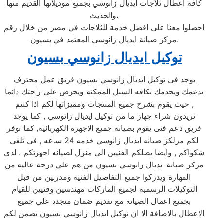
كافة اعطال ثلاجات ايديال زانوسي بجميع موديلاتها القديم منها
والحديث،
احصلوا معنا على افضل خدمة للثلاجات في مصر من خلال رقم
مركز صيانة ايديال زانوسي المعتمد في بسيون.
توكيل ايديال زانوسي بسيون
يوجد فى توكيل ايديال زانوسي بسيون فريق عمل محترف
يدعمك ويخدمك بكافه السبل الممكنه ويحرص على راحتك دائما
, حيث يقوم بشرح جميع المنتجات ومميزاتها لكم اذا كنتم
تريدون شراء جهاز ما من توكيل ايديال زانوسي , كما يوجد
فريق دعم فنى يقوم بصيانه جميع الاجهزه الكهربائيه, كما توفر
لكم مرلكز صيانه ايديال زانوسي خدمه 24 ساعه , فى تلقى
شكواكم , وايضا يصلكم الفنيين الى منزل لصيانه اجهزتكم . لدي
مركز صيانة ايديال زانوسي بسيون من هم علي درجة عاليه من
المهارة ويدركوا جميع التفاصيل الفنية ومدربين من قبل
التوكيلات الرسمية لجميع الماركات مهندسين وفنيين للقيام
بجميع اعمال الصيانه مع تقديم ضمان متجدد علي جميع
الاعطال بالاضافة الا ان توكيل ايديال زانوسي بسيون يضمن لكم