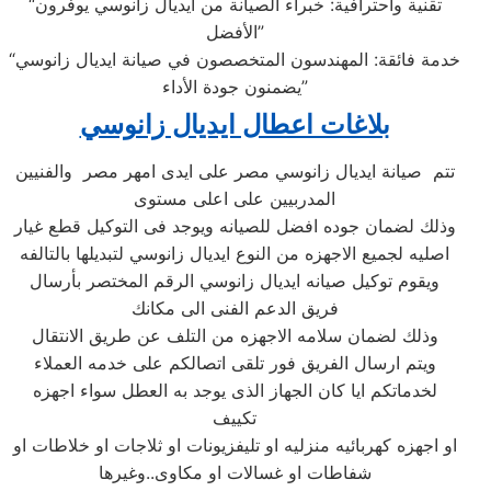
“تقنية واحترافية: خبراء الصيانة من ايديال زانوسي يوفرون
الأفضل”
“خدمة فائقة: المهندسون المتخصصون في صيانة ايديال زانوسي
يضمنون جودة الأداء”
بلاغات اعطال ايديال زانوسي
تتم صيانة ايديال زانوسي مصر على ايدى امهر مصر والفنيين
المدربيين على اعلى مستوى
وذلك لضمان جوده افضل للصيانه ويوجد فى التوكيل قطع غيار
اصليه لجميع الاجهزه من النوع ايديال زانوسي لتبديلها بالتالفه
ويقوم توكيل صيانه ايديال زانوسي الرقم المختصر بأرسال
فريق الدعم الفنى الى مكانك
وذلك لضمان سلامه الاجهزه من التلف عن طريق الانتقال
ويتم ارسال الفريق فور تلقى اتصالكم على خدمه العملاء
لخدماتكم ايا كان الجهاز الذى يوجد به العطل سواء اجهزه
تكييف
او اجهزه كهربائيه منزليه او تليفزيونات او ثلاجات او خلاطات او
شفاطات او غسالات او مكاوى..وغيرها