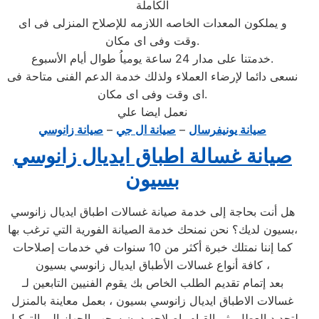
الكاملة
و يملكون المعدات الخاصه اللازمه للإصلاح المنزلى فى اى
وقت وفى اى مكان.
خدمتنا على مدار 24 ساعة يومياُ طوال أيام الأسبوع.
نسعى دائما لإرضاء العملاء ولذلك خدمة الدعم الفنى متاحة فى
اى وقت وفى اى مكان.
نعمل ايضا علي
صيانة يونيفرسال
–
صيانة ال جي
–
صيانة زانوسي
صيانة غسالة اطباق ايديال زانوسي
بسيون
هل أنت بحاجة إلى خدمة صيانة غسالات اطباق ايديال زانوسي
بسيون لديك؟ نحن نمنحك خدمة الصيانة الفورية التي ترغب بها،
كما إننا نمتلك خبرة أكثر من 10 سنوات في خدمات إصلاحات
كافة أنواع غسالات الأطباق ايديال زانوسي بسيون ،
بعد إتمام تقديم الطلب الخاص بك يقوم الفنيين التابعين لـ
غسالات الاطباق ايديال زانوسي بسيون ، بعمل معاينة بالمنزل
لتحديد العطل، ثم القيام بإصلاحه دون سحب الجهاز إلى التوكيل