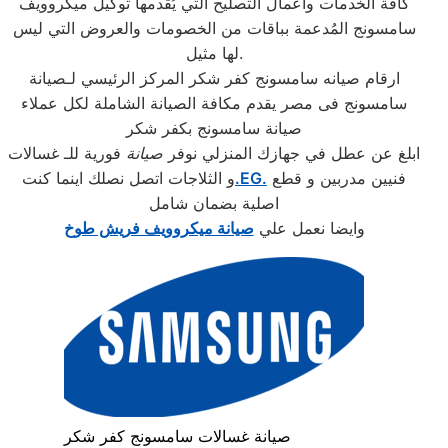
كافة الخدمات وأعمال التصليح التي يُقدمها توكيل ميكروويف
سامسونج المُدعمة بباقات من الخصومات والعروض التي ليس
لها مثيل.
ارقام صيانه سامسونج كفر شكر المركز الرئيسي لـصيانة
سامسونج فى مصر يقدم مكافة الصيانة الشاملة لكل عملاء
صيانة سامسونج بكفر شكر
ابلغ عن عطل في جهازك المنزلي نوفر
صيانة
فورية للـ غسالات
فنيين مدربين و قطع
.EG.
و الثلاجات اتصل نصلك اينما كنت
اصلية بضمان شامل
وايضا نعمل علي
صيانة ميكروويف فريش طوخ
صيانة غسالات سامسونج كفر شكر