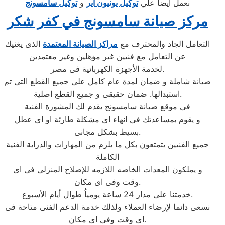
نعمل ايضا علي
توكيل يونيون اير
و
توكيل سامسونج
مركز صيانة سامسونج في كفر شكر
التعامل الجاد والمحترف مع
مراكز الصيانة المعتمدة
الذى يغنيك
عن التعامل مع فنيين غير مؤهلين وغير معتمدين
لخدمة الأجهزة الكهربائية فى مصر.
صيانة شاملة و ضمان لمدة عام كامل على جميع القطع التى تم
استبدالها. ضمان حقيقى و جميع القطع اصلية.
فى موقع صيانة سامسونج يقدم لك المشورة الفنية
و يقوم بمساعدتك فى انهاء اى مشكلة طارئة او اى عطل
بسيط بشكل مجانى.
جميع الفنيين يتمتعون بكل ما يلزم من المهارات والدراية الفنية
الكاملة
و يملكون المعدات الخاصه اللازمه للإصلاح المنزلى فى اى
وقت وفى اى مكان.
خدمتنا على مدار 24 ساعة يومياُ طوال أيام الأسبوع.
نسعى دائما لإرضاء العملاء ولذلك خدمة الدعم الفنى متاحة فى
اى وقت وفى اى مكان.