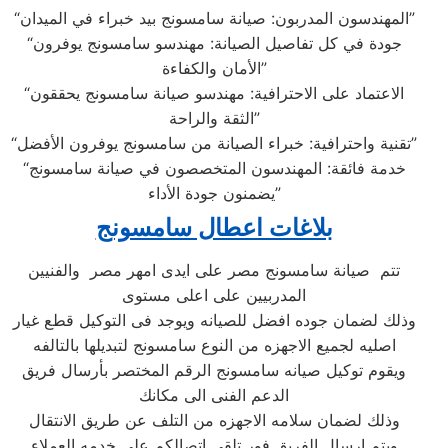
“المهندسون المدربون: صيانة سامسونج بيد خبراء في الميدان”
“جودة في كل تفاصيل الصيانة: مهندسو سامسونج يوفرون
الأمان والكفاءة”
“الاعتماد على الاحترافية: مهندسو صيانة سامسونج يحققون
الثقة والراحة”
“تقنية واحترافية: خبراء الصيانة من سامسونج يوفرون الأفضل”
“خدمة فائقة: المهندسون المتخصصون في صيانة سامسونج
يضمنون جودة الأداء”
بلاغات اعطال سامسونج
تتم صيانة سامسونج مصر على ايدى امهر مصر والفنيين
المدربيين على اعلى مستوى
وذلك لضمان جوده افضل للصيانه ويوجد فى التوكيل قطع غيار
اصليه لجميع الاجهزه من النوع سامسونج لتبديلها بالتالفه
ويقوم توكيل صيانه سامسونج الرقم المختصر بأرسال فريق
الدعم الفنى الى مكانك
وذلك لضمان سلامه الاجهزه من التلف عن طريق الانتقال
ويتم ارسال الفريق فور تلقى اتصالكم على خدمه العملاء