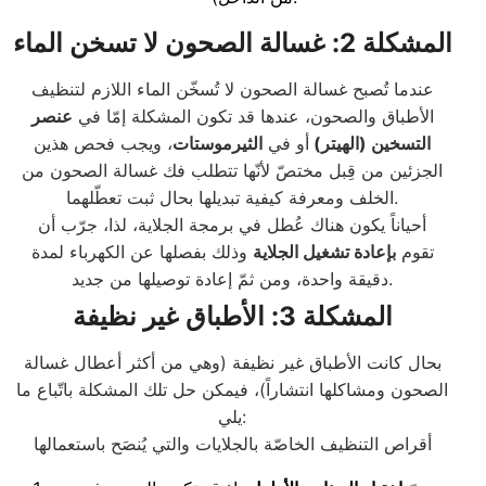
المشكلة 2: غسالة الصحون لا تسخن الماء
عندما تُصبح غسالة الصحون لا تُسخّن الماء اللازم لتنظيف
الأطباق والصحون، عندها قد تكون المشكلة إمّا في
عنصر
التسخين (الهيتر
)
أو في
الثيرموستات
، ويجب فحص هذين
الجزئين من قِبل مختصّ لأنّها تتطلب فك غسالة الصحون من
الخلف ومعرفة كيفية تبديلها بحال ثبت تعطّلهما.
أحياناً يكون هناك عُطل في برمجة الجلاية، لذا، جرّب أن
تقوم
بإعادة تشغيل الجلاية
وذلك بفصلها عن الكهرباء لمدة
دقيقة واحدة، ومن ثمّ إعادة توصيلها من جديد.
المشكلة 3: الأطباق غير نظيفة
بحال كانت الأطباق غير نظيفة (وهي من أكثر أعطال غسالة
الصحون ومشاكلها انتشاراً)، فيمكن حل تلك المشكلة باتّباع ما
يلي:
أقراص التنظيف الخاصّة بالجلايات والتي يُنصَح باستعمالها