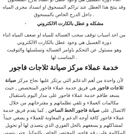
وقد ينتج هذا العطل عند تراكم المسحوق او انسداد مجرى المياه
داخل الدرج الخاص بالمسحوق .
مشكله و عطل بالكارت الالكتروني
·
من احد اسباب توقف سحب الغساله للمياه او ضعف المياه اثناء
دورة الغسيل هي وجود عطل بالكارت الالكتروني
وهو مسئول عن التحكم باوامر الغساله وتسلسلها والتوقيت
المناسب لها .
خدمة عملاء مركز صيانة ثلاجات فاجور
لأن واحدة من أهم الدعائم التي يرتكز عليها نجاح مركز
صيانة
ثلاجات فاجور
هي فريق خدمة عملاء فاجور المتخصص , حيث
يسعد طاقم خدمة عملاء فاجور على مدار اليوم باستقبال
مكالمات العملاء و تلقي تظلماتهم و مقترحاتهم من خلال
الاتصال على
صيانة فاجور الخط الساخن
, كما يقدم فريق خدمة
عملاء فاجور كافة أوجه الدعم و المعاونة للعملاء و يصغي جيداً
لمشاكلهم و يسعفهم بالحل الفوري الذي يتصدى لها أو تحويل
المكالمة على رقم فاجور المختصر الخاص بالتوكيل حتى يتسنى