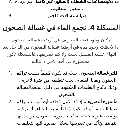
قد تكون
مساعدات الشطف (الملمّع) غير كافية
، قُم بزيادة
المعيار المطلوب.
صيانة غسالات فاجور
المشكلة 4: تجمع الماء في غسالة الصحون
مكان وجود فتحة التصريف في أرضية غسالة الصحون
إذا لاحظتَ وجود
مياه في أرضية غسالة الصحون
من الداخل بعد
انتهاء عملية الغسيل بحيث ولا يتم تصريفها، فالمشكلة تكون
محصورة في أحد الأجزاء التالية:
فلتر غسالة الصحون
، حيثُ قد يكون مُغلقاً بسبب تراكم
الدهون وبقايا الطعام، يجب تنظيفه من فترة لأخرى،
وذلك باتّباع التعليمات المكتوبة في دليل استعمالغسالة
الصحون.
ماسورة التصريف
، إذ قد تكون مُغلقة أيضاً بسبب تراكم
بقايا الطعام، أو قد يكون مُغلقاً بسبب انحناءه أو تركيبه
بوضعية غير صحيحة. تفقّد ماسورة التصريف من بدايتها
لنهايتها وتأكد من تصريفها بشكل صحيح. اتّبع التعليمات