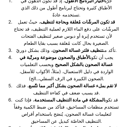
جرّب
اختيار البرنامج الأطول
، إذ قد تكون الدهون في
الأطباق كثيرة وتحتاج لبرنامج أطول من ذلك الذي
تستخدمه عادةً.
قد تكون المرشّات مُغلقة وبحاجة لتنظيف
، حيثُ تعمل
المرشّات على دفع الماء اللازم لعملية التنظيف، قد تحتاج
لأن تستخدم إبرة أو دبوس صغير لتنظيف الفتحات
الصغيرة بحال كانت مُغلقة بسبب بقايا الطعام.
، وذلك بشكل دوريّ.
تأكد من
تنظيف فلتر غسالة الصحون
يجب أن تكون
الأطباق والصحون موضوعة ومرتّبة في
غسالة الصحون بالشكل الصحيح
وبحسب التعلميات
الواردة في دليل الاستعمال، (مثلاً، الأكواب للأسفل،
الصحون الكبيرة في الرف السفلي،..الخ).
لا تقم بملء غسالة الصحون بشكل أكبر مما تتّسع
، فذلك
قد يسبب ضعف في كفاءة التنظيف.
قد تكون
المشكلة في مادة التنظيف المستخدمة
، فإذا كنت
تستخدم منظفات المساحيق، فتأكد من ضبط الكمية وفقاً
لتعليمات غسالة الصحون، يُنصَح باستخدام أقراص
التنظيف الخاصّة كبديل عن المساحيق.