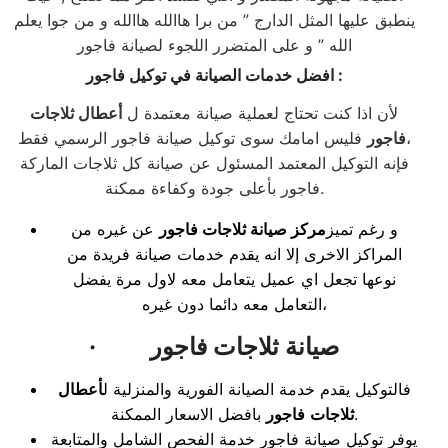
ينطبق عليها المثل الدارج ” من برا هاالله هاالله و من جوا يعلم
الله ” و على المتضرر اللجوء لصيانة فاجور
:
افضل خدمات الصيانة في توكيل
فاجور
لأن اذا كنت تحتاج لعملية صيانة معتمدة ل
أعطال ثلاجات
فليس امامك سوى توكيل صيانة فاجور الرسمي فقط،
فاجور
فإنه التوكيل المعتمد المسئول عن صيانة كل ثلاجات الماركة
فاجور بأعلى جودة وكفاءة ممكنة.
و رغم تميز
مركز صيانة ثلاجات فاجور
عن غيره من
المراكز الاخرى إلا انه يقدم خدمات صيانة فريدة من
نوعها تجعل اي عميل يتعامل معه لاول مرة يفضل
التعامل معه دائما دون غيره،
صيانة ثلاجات فاجور
·
فالتوكيل يقدم خدمة الصيانة الفورية والمنزلية ل
أعطال
بافضل الاسعار الممكنة.
ثلاجات
فاجور
يوفر توكيل صيانة فاجور خدمة الفحص الشامل والمتابعة