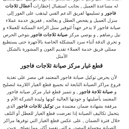
له مساعدة العميل , بجانب استقبال إخطارات
أعطال ثلاجات
فاجور
و تسليمها لفريق الدعم الفني ليذهب على الفور إلى
منزل العميل و يفحص العطل و يعالجه , ففريق خدمة عملاء
صيانة فاجور لا يدخر جهداً لتوفير سبل الراحة الممكنة للعملاء و
نيل رضاهم , و يوصي مركز
صيانة ثلاجات فاجور
بتوخي الحرص
و تحري الدقة أثناء سرد المشكلة الخاصة بالأجهزة حتى يستطيع
ممثلي فريق خدمة العملاء تقديم العون و المشورة بالشكل
الأمثل
قطع غيار مركز صيانة ثلاجات فاجور
لأن يحرص توكيل صيانة فاجور المعتمد في مصر على تغذية
فروع مراكز الصيانة التابعة له بجميع قطع الغيار اللازمة لتصليح
و
صيانة ثلاجة فاجور
, و تتميز قطع غيار مركز صيانة فاجور
المعتمد بأصليتها و جودتها العالية كونها وليدة الشركة الأم و
مرفقة بشهادة ضمان معتمدة من
توكيل ثلاجات فاجور
الذي
يتحمل تكاليف الصيانة إذا تعرضت قطع الغيار للعطل أو التلف
خلال فترة الضمان , على عكس قطع الغيار التي توفرها مراكز
الصيانة مجهولة المصدر و التي تفسد أكثر مما تصلح , حيث