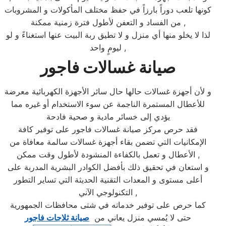
كونها تلعب دوراً بارزاً في حفظ مختلف المأكولات و المشروبات
من الفساد و التعفن لأطول فترة زمنية ممكنة ,
لذا لا يخلو منها أي منزل و لا تطيق ربة البيت عنها استغناءً و لو
ليومٍ واحد ,
صيانة غسالات فاجور
و لأن أجهزة غسالات حالها حال سائر الأجهزة الكهربائية معرضة
للأعطال المستمرة الناجمة عن سوء الاستخدام أو غيره مما
يؤدي إلى خسائر مادية و صحية فادحة
فقد حرص مركز صيانة غسالات فاجور على توفير كافة
الإمكانيات التي تضمن بقاء أجهزة غسالات سالمة معافاة من
الأعطال و تعمل بالكفاءة المنشودة لأطول وقت ممكن ,
و استعان في تحقيق ذلك بأفضل الكوادر البشرية المدربة على
أعلى مستوى و المعدات التقنية الحديثة التي تساير التطور
التكنولوجي الآني ,
كما حرص على توفير خدماته في شتى محافظات الجمهورية
حتى لا يُمسي منزل يعاني من
صيانة ثلاجات فاجور