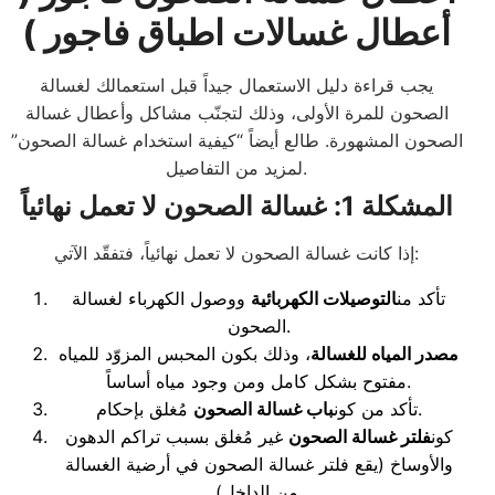
أعطال غسالات اطباق فاجور )
يجب قراءة دليل الاستعمال جيداً قبل استعمالك لغسالة
الصحون للمرة الأولى، وذلك لتجنّب مشاكل وأعطال غسالة
الصحون المشهورة. طالع أيضاً “كيفية استخدام غسالة الصحون”
لمزيد من التفاصيل.
المشكلة 1: غسالة الصحون لا تعمل نهائياً
إذا كانت غسالة الصحون لا تعمل نهائياً، فتفقّد الآتي:
تأكد من
التوصيلات الكهربائية
ووصول الكهرباء لغسالة
الصحون.
مصدر المياه للغسالة
، وذلك بكون المحبس المزوّد للمياه
مفتوح بشكل كامل ومن وجود مياه أساساً.
مُغلق بإحكام.
تأكد من كون
باب
غسالة الصحون
كون
فلتر غسالة الصحون
غير مُغلق بسبب تراكم الدهون
والأوساخ (يقع فلتر غسالة الصحون في أرضية الغسالة
من الداخل).