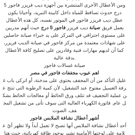
ومن الأعطال الأخرى المنتشرة بين أجهزة ديب فريزر فاجور 5
درج حدوث تساقط للمياه داخل كابينة التبريد، وأحيانا يكون
عطل ديب فريزر فاجور في الموتور نفسه، كل هذه الأعطال
يعمل فريق
صيانة
ديب فريزر
فاجور 5 درج
حيث أنهم مدربين
على مستوى احترافي في المركز على يد خبراء صيانة حاصلين
على شهادات معتمدة من مركز فاجور في صيانة الديب فريزر،
كما أن لديهم مهارات فنية وقادرين على تصليح كافة الأعطال
بدقة عالية.
صيانة غسالات فاجور
اهم
عيوب
مجففات
فاجور
في
مصر
عليكِ التأكد من أن المجفف يحتوى على مدخنة، أو اتركى باب غ
رفة الغسيل مفتوح عند التشغيل، لأن كمية الرطوبة التى تنتج ع
ن عملية التجفيف قد تتلف ورق الحائط أو معالجات الحائط بشك
ل عام. فاتورة الكهرباء العالية التى سوف تأتى من تشغيل المج
فف. الصوت
أشهر
أعطال
نشافة
الملابس
فاجور
أحد أعطال نشافة الملابس أنها تصبح لا تعمل أبداً ولا تظهر أيّ ع
لامة على لوحتها الأمامية تشير بوجود طاقة كهربائية، حيث هنا