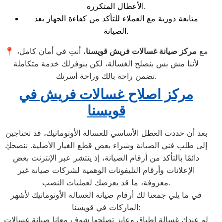
الأعطال المتكررة.
متابعة دورية مع العملاء للتأكد من كفاءة الجهاز بعد
الصيانة.
📍 مع
مركز صيانة غسالات فريش قويسنا
، أنتِ في أمان كامل،
لأننا مش بس بنصلح الغسالة، لكن بنوفرلك خدمة متكاملة
تضمن راحة بالك وراحة أسرتك.
مركز اصلاح غسالات فريش في
قويسنا
بعد أن حددت العطل الأساسي للغسالة الأوتوماتيك، قد تحتاجين
إلى طلب فني الصيانة وشراء بعض قطع الغيار الأصلية. ننصحكِ
دائمًا بالتأكد من أرقام الصيانة، إذ ينتشر عبر الإنترنت بعض
الإعلانات وأرقام التليفونات الوهمية لشركات صيانة غير
معروفة، ما قد يعرضك لعمليات النصب.
في ما يلي جمعنا لك أرقام صيانة الغسالة الأوتوماتيك لأشهر
الماركات في قويسنا:
لو عندك غسالة اطباق وعايز تصلحها شوف معانا
صيانة غسالات