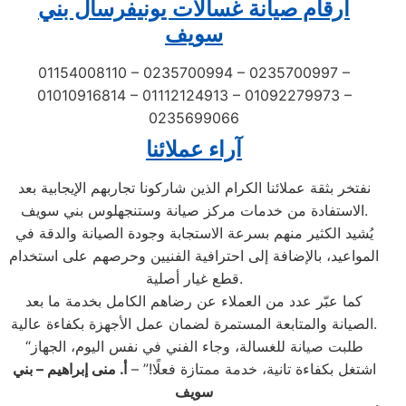
ارقام صيانة غسالات يونيفرسال بني
سويف
01154008110 – 0235700994 – 0235700997 –
01010916814 – 01112124913 – 01092279973 –
0235699066
آراء عملائنا
نفتخر بثقة عملائنا الكرام الذين شاركونا تجاربهم الإيجابية بعد
الاستفادة من خدمات مركز صيانة وستنجهلوس بني سويف.
يُشيد الكثير منهم بسرعة الاستجابة وجودة الصيانة والدقة في
المواعيد، بالإضافة إلى احترافية الفنيين وحرصهم على استخدام
قطع غيار أصلية.
كما عبّر عدد من العملاء عن رضاهم الكامل بخدمة ما بعد
الصيانة والمتابعة المستمرة لضمان عمل الأجهزة بكفاءة عالية.
“طلبت صيانة للغسالة، وجاء الفني في نفس اليوم، الجهاز
اشتغل بكفاءة تانية، خدمة ممتازة فعلًا!” –
أ. منى إبراهيم – بني
سويف