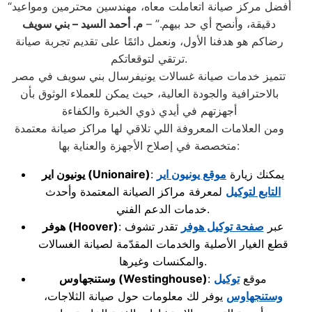
“أفضل مركز صيانة اتعاملت معاه، مهندسين محترمين ومواعيد
دقيقة، وأنصح أي حد بيهم.” –
م. أحمد السيد – بني سويف
رضاكم هو هدفنا الأول، ونعمل دائمًا على تقديم تجربة صيانة
ترتقي لتوقعاتكم.
تتميز خدمات صيانة غسالات يونيفرسال بني سويف في مصر
بالاحترافية والجودة العالية، حيث يمكن للعملاء الوثوق بأن
أجهزتهم في أيدي ذوي الخبرة والكفاءة
ومن العلامات المعروفة اللي تلاقي لها مراكز صيانة معتمدة
متخصصة في إصلاح الأجهزة والعناية بها:
: يمكنك زيارة
موقع يونيون اير
(Unionaire)
يونيون اير
التابع لتوكيل
لمعرفة مراكز الصيانة المعتمدة وأحدث
خدمات الدعم الفني.
: عبر
صفحة توكيل هوفر
تقدر تشوف
(Hoover)
هوفر
قطع الغيار الأصلية والخدمات المقدّمة لصيانة الغسالات
والمكنسات وغيرها.
: موقع
توكيل
(Westinghouse)
وستنجهاوس
وستنجهاوس
يوفر لك معلومات حول صيانة الثلاجات،