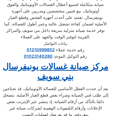
صيانة متكاملة لجميع أعطال الغسالات الأوتوماتيك والفوق
أوتوماتيك، مع فنيين متخصصين ومدربين على أجهزة
يونيفرسال. نعتمد على أحدث أجهزة الفحص وقطع الغيار
الأصلية لضمان كفاءة تشغيل عالية وعمر أطول للغسالة، كما
نوفر خدمة صيانة منزلية سريعة داخل بني سويف والمراكز
القريبة لتوفير الوقت والجهد على العملاء.
بيانات التواصل
رقم خدمة عملاء
01210999852
رقم التوكيل الموحد
01023140280
مركز صيانة غسالات يونيفرسال
بني سويف
بعد أن حددت العطل الأساسي للغسالة الأوتوماتيك، قد تحتاجين
إلى طلب فني الصيانة وشراء بعض قطع الغيار الأصلية. ننصحكِ
دائمًا بالتأكد من أرقام الصيانة، إذ ينتشر عبر الإنترنت بعض
الإعلانات وأرقام التليفونات الوهمية لشركات صيانة غير
معروفة، ما قد يعرضك لعمليات النصب.