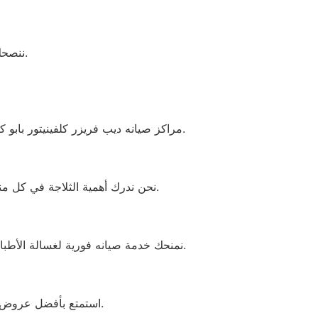
ننصحك بالتأكد من الأرقام الرسمية لتجنب الشركات الوهمية المنتشرة على الإنترنت.
مراكز صيانه ديب فريزر كلفينيتور بابو كبير من أبرز المراكز المعروفة في مجال الصيانة. نقدم حلولاً موثوقة لجميع الأعطال باستخدام قطع الغيار الأصلية.
نحن ندرك أهمية الثلاجة في كل منزل. لذلك نقدم صيانة احترافية تشمل كل الأعطال، تحت إشراف مشرفي الجودة وخبراء الصيانة المعتمدين.
نمنحك خدمة صيانه فورية لغسالة الأطباق كلفينيتور ابو كبير. فريقنا ذو خبرة تفوق 10 سنوات، ويقوم بمعاينة الأعطال في المنزل دون الحاجة لنقل الجهاز.
استمتع بأفضل عروض وخصومات تكييفات كلفينيتور من 1.5 إلى 3 حصان. نقدم صيانة شاملة مع ضمان وقطع أصلية.