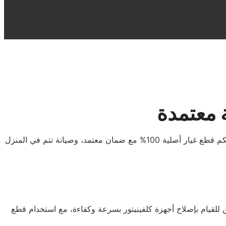
ة معتمدة
مع مركز صيانة كلفينيتور ابو كبير، أصبح الحصول على خدمة صيانة موثوقة وسريعة للأجهزة المنزلية أسهل من أي وقت مضى. نُوفر لكم قطع غيار أصلية 100% مع ضمان معتمد، وصيانة تتم في المنزل
ين للقيام بإصلاح أجهزة كلفينيتور بسرعة وكفاءة، مع استخدام قطع