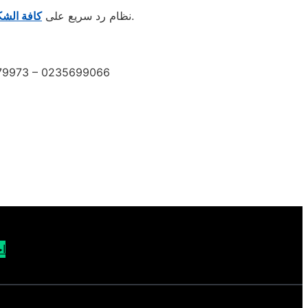
والاستفسارات عبر مركز اتصال موحد، يعمل بكفاءة عالية على مدار الساعة.
📞 01207619993 نظام رد سريع على
كافة الش
279973 – 0235699066
اح