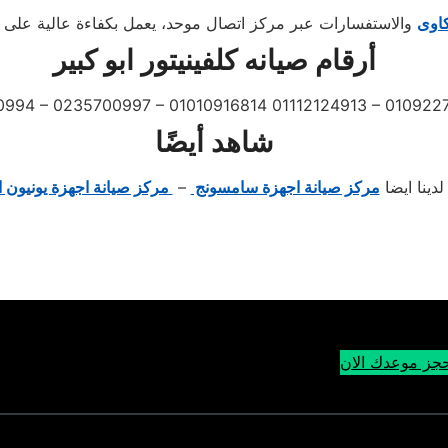
كاوى
أرقام صيانه كلفينيتور ابو كبير
0994 – 0235700997 – 01010916814 01112124913 – 01092
شاهد أيضًا
لدينا ايضا
مركز صيانة اجهزة سامسونج
–
مركز صيانة اجهزة يونيون ا
جز موعدك الان