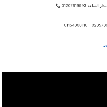
01154008110 – 023570
ير