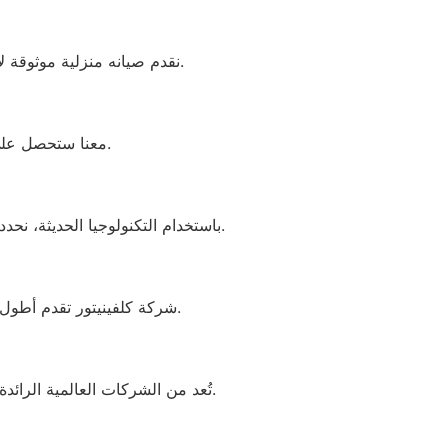
📞 01283377353 نقدم صيانه منزلية موثوقة لأجهزة كلفينيتور بجميع أنواعها، مع توافر جميع قطع الغيار الأصلية وضمان معتمد.
معنا ستحصل على صيانة عالية الجودة بأسعار مناسبة، مع متابعة مستمرة واستجابة فورية لأي طارئ فني.
باستخدام التكنولوجيا الحديثة، نحدد العطل بدقة ونوفر التكاليف على العميل. نستخدم فقط قطع الغيار الأصلية، لضمان أداء طويل الأمد للجهاز.
شركة كلفينيتور تقدم أطول فترة ضمان على الأجهزة وقطع الغيار الأصلية، مع حماية شاملة ضد عيوب التصنيع وتكاليف الإصلاح.
تُعد من الشركات العالمية الرائدة في تصنيع الأجهزة المنزلية. تضم العديد من الشركات تحت علامتها التجارية وتنتشر خدماتها في كل مكان.