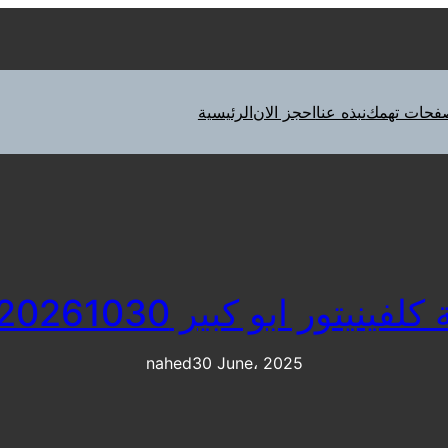
فحات تهمك
نبذه عنا
احجز الان
الرئيسية
فينيتور ابو كبير 01220261030
nahed
30 June، 2025