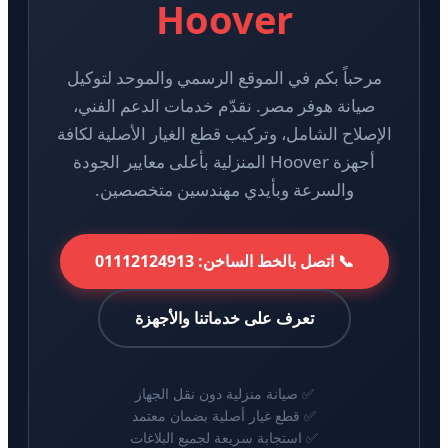
Hoover
مرحباً بكم في الموقع الرسمي والموحد لتوكيل
صيانة هوفر مصر. نقدّم خدمات الدعم الفني،
الإصلاح الشامل، وتركيب قطع الغيار الأصلية لكافة
أجهزة Hoover المنزلية بأعلى معايير الجودة
والسرعة وبأيدي مهندسين متخصصين.
📞 اتصل بالخط الساخن: 01112124913
تعرف على خدماتنا والأجهزة
✅ صيانة منزلية دون نقل الجهاز
✅ قطع غيار أصلية بضمان معتمد
✅ استجابة سريعة لجميع البلاغات