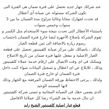
عند شرائك جهاز جديد تحصل على فترة ضمان هى الفترة التى
تكون الشركة مسئولة عن صيانة أى أعطال
قد تحدث لجهازك مجانا وغالبا تتراوح مدة الضمان ما بين 3
سنوات وخمس سنوات
باستثناء الأعطال التى تحدث نتيجة سوء الاستخدام مثل الكسر و
تقوم الشركة بإصلاح الأجهزة ايضا خارج فترة الضمان باحتساب
رسوم زيارة بالاضافة الى ثمن قطعه الغيار
ولذلك ، باتصالك على مركز صيانة كلفينيتور تحصل على قطعة
الغيار الاصلية و مفعل عليها فترة ضمان من تاريخ الاصلاح
ويمكنك فى اى وقت الاتصال على ارقام خدمة عملاء كلفينيتور
وذلك ، للابلاغ عن اى اعطال و تسجيل البيانات سواء كنت داخل
فترة الضمان او خارج فترة الضمان
ولذلك ، يرجى الاحتفاظ بورقة الضمان المرفقة مع الجهاز وذلك
لانها المستند الوحيد
الذى يضمن حقك فى الصيانة المجانية و تتمنى شركة كلفينيتور
ان تنال خدمة ما بعد الشراء رضا كل عملائنا الافاضل.
قطع غيار اصلية
كلفينيتور
الشيخ زايد