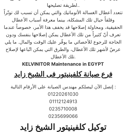
لطريقة تصليحها..
تتعدد أعطال الغسالة الأتوماتيك والتي يمكن أن تسبب لك توتّراً
وقلقاً حيال تلك المشكلة، بينما معرفة أسباب الأعطال
الحقيقية، ومحاولة إصلاحها قد يخفف هذا الأمر، خصوصاً عندما
تعرف أنّ كثيراً من تلك الأعطال يمكن إصلاحها بنفسك ودون
الحاجة للرجوع للأخصائي ما يوفّر عليك الوقت والمال. ما يلي
عرضٌ لأشهر تلك الأعطال، والطرق التي يمكن اتّباعها لإصلاح
تلك الأعطال.
KELVINITOR Maintenance in EGYPT
فرع صيانة
كلفينيتور
فى
الشيخ زايد
إتصل الآن ليصلكم مهندس الصيانة على الأرقام التالية :
01220261030
01112124913
0235710008
0235699066
توكيل كلفينيتور الشيخ زايد