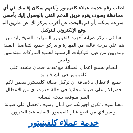
اطلب
رقم
خدمة
عملاء
كلفينيتور
وأبلغهم
بمكان
إقامتك
في
أي
محافظة
وسوف
يقوم
فريق
للدعم
الفني
بالوصول
إليك
بأقصى
سرعة
ممكنة
,
أو
قم
بالبحث
عن
أقرب
مركز
لك
عن
طريق
الم
.
وقع
الإلكتروني
للتوكيل
هنا فى مركز صيانة أجهزة كلفينيتور المنزلية بالشيخ زايد من
هم علي درجة عاليه من المهارة و يدركوا جميع التفاصيل الفنية
ومدربين من قبل التوكيلات الرسمية لجميع الماركات مهندسين
وفنيين
للقيام بجميع اعمال الصيانة مع تقديم ضمان متجدد علي
كلفينيتور فى الشيخ زايد
جميع الاعطال بالاضافة ان توكيل صيانة كلفينيتور يضمن لكم
حصولكم علي صيانة مجانية في حالة حدوث اي من الاعطال
الغير متوقعة نتيجة الصيانة
معنا سوف تكون اجهزتكم في امان وسوف تحصل علي صيانة
وتغير لاي من قطع غيار كلفينيتور الاصلية عند الضرورة.
خدمة عملاء
كلفينيتور