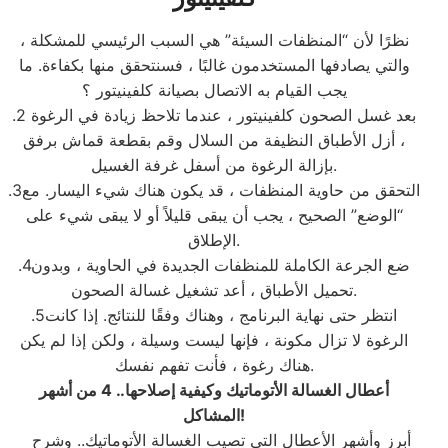
نظرًا لأن “المنظفات السيئة” هي السبب الرئيسي للمشكلة ،
والتي يصادفها المستخدمون غالبًا ، فسنتحقق منها بكفاءة. ما
يجب القيام به الاتصال بصيانة كلفينيتور ؟
.2 بعد غسل الصحون كلفينيتور ، عندما تلاحظ زيادة في الرغوة
، أزل الأطباق النظيفة من السلال وقم بقطعة قماش برفق
بإزالة الرغوة من أسفل غرفة الغسيل.
.3التحقق من حاوية المنظفات ، قد يكون هناك شيء اليسار. مع
“الوضع” الصحيح ، يجب أن يبقى قليلاً أو لا يبقى شيء على
الإطلاق.
.4ضع الجرعة الكاملة للمنظفات الجديدة في الحاوية ، وبدون
تحميل الأطباق ، أعد تشغيل غسالة الصحون.
.5انتظر حتى نهاية البرنامج ، وهناك وفقًا للنتائج. إذا كانت
الرغوة لا تزال مكونة ، فإنها ليست وسيلة ، ولكن إذا لم يكن
هناك رغوة ، فأنت تفهم نفسك.
أعطال الغسالة الأتوماتيك وكيفية إصلاحها.. 4 من أشهر
!
المشاكل
أبرز وأشهر الأعطال التي تصيب الغسالة الأتوماتيك.. وشرح