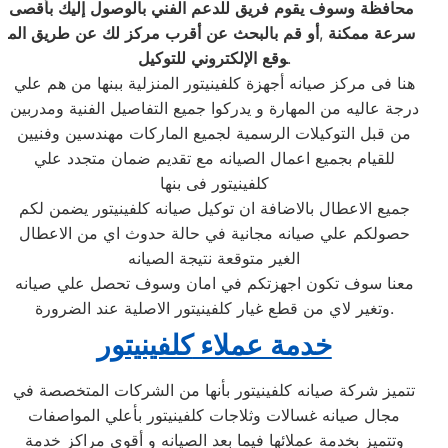
محافظة
وسوف
يقوم
فريق
للدعم
الفني
بالوصول
إليك
بأقصى
سرعة
ممكنة
,
أو
قم
بالبحث
عن
أقرب
مركز
لك
عن
طريق
الم
.
وقع
الإلكتروني
للتوكيل
هنا فى مركز صيانه أجهزة كلفينيتور المنزلية ببنها من هم علي
درجة عاليه من المهارة و يدركوا جميع التفاصيل الفنية ومدربين
من قبل التوكيلات الرسمية لجميع الماركات مهندسين وفنيين
للقيام بجميع اعمال الصيانه مع تقديم ضمان متجدد علي
كلفينيتور فى بنها
جميع الاعطال بالاضافة ان توكيل صيانه كلفينيتور يضمن لكم
حصولكم علي صيانه مجانية في حالة حدوث اي من الاعطال
الغير متوقعة نتيجة الصيانه
معنا سوف تكون اجهزتكم في امان وسوف تحصل علي صيانه
وتغير لاي من قطع غيار كلفينيتور الاصلية عند الضرورة.
خدمة عملاء
كلفينيتور
تتميز شركة صيانه كلفينيتور بأنها من الشركات المتخصصة في
مجال صيانه غسالات وثلاجات كلفينيتور بأعلي المواصفات
وتتميز بخدمة عملائها فيما بعد الصيانه و أقوى مراكز خدمة