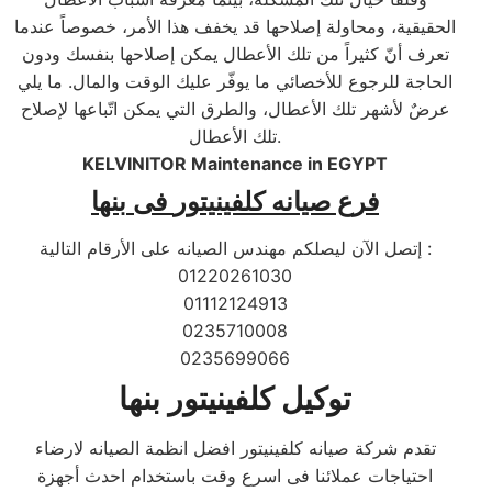
الحقيقية، ومحاولة إصلاحها قد يخفف هذا الأمر، خصوصاً عندما
تعرف أنّ كثيراً من تلك الأعطال يمكن إصلاحها بنفسك ودون
الحاجة للرجوع للأخصائي ما يوفّر عليك الوقت والمال. ما يلي
عرضٌ لأشهر تلك الأعطال، والطرق التي يمكن اتّباعها لإصلاح
تلك الأعطال.
KELVINITOR Maintenance in EGYPT
فرع صيانه
كلفينيتور
فى
بنها
إتصل الآن ليصلكم مهندس الصيانه على الأرقام التالية :
01220261030
01112124913
0235710008
0235699066
توكيل كلفينيتور بنها
تقدم شركة صيانه كلفينيتور افضل انظمة الصيانه لارضاء
احتياجات عملائنا فى اسرع وقت باستخدام احدث أجهزة