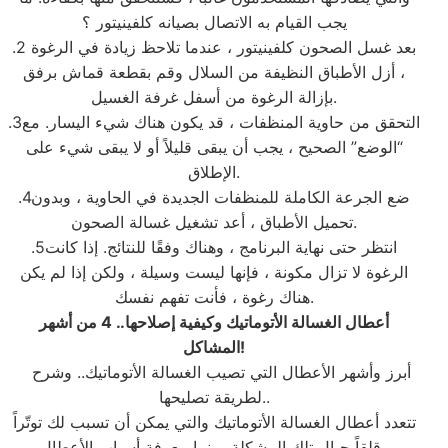
يجب القيام به الاتصال بصيانه كلفينيتور ؟
.2 بعد غسل الصحون كلفينيتور ، عندما تلاحظ زيادة في الرغوة
، أزل الأطباق النظيفة من السلال وقم بقطعة قماش برفق
بإزالة الرغوة من أسفل غرفة الغسيل.
.3التحقق من حاوية المنظفات ، قد يكون هناك شيء اليسار. مع
“الوضع” الصحيح ، يجب أن يبقى قليلاً أو لا يبقى شيء على
الإطلاق.
.4ضع الجرعة الكاملة للمنظفات الجديدة في الحاوية ، وبدون
تحميل الأطباق ، أعد تشغيل غسالة الصحون.
.5انتظر حتى نهاية البرنامج ، وهناك وفقًا للنتائج. إذا كانت
الرغوة لا تزال مكونة ، فإنها ليست وسيلة ، ولكن إذا لم يكن
هناك رغوة ، فأنت تفهم نفسك.
أعطال الغسالة الأتوماتيك وكيفية إصلاحها.. 4 من أشهر
!
المشاكل
أبرز وأشهر الأعطال التي تصيب الغسالة الأتوماتيك.. وشرح
لطريقة تصليحها..
تتعدد أعطال الغسالة الأتوماتيك والتي يمكن أن تسبب لك توتّراً
وقلقاً حيال تلك المشكلة، بينما معرفة أسباب الأعطال