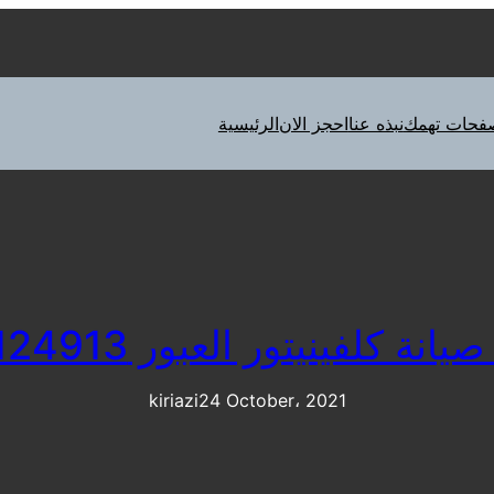
فحات تهمك
نبذه عنا
احجز الان
الرئيسية
ة كلفينيتور العبور 01112124913
kiriazi
24 October، 2021