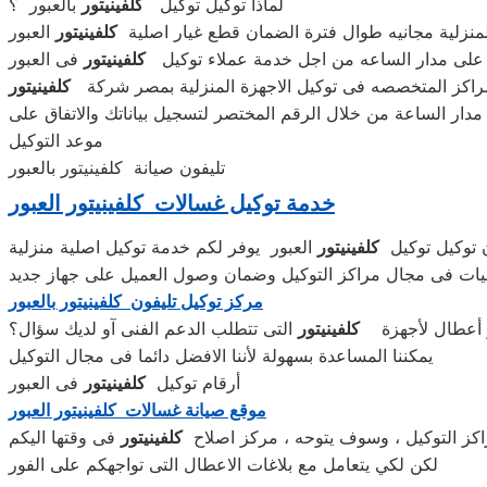
لماذا توكيل توكيل
كلفينيتور
بالعبور ؟
المنزلية مجانيه طوال فترة الضمان قطع غيار اصلية
كلفينيتور
العبور
على مدار الساعه من اجل خدمة عملاء توكيل
كلفينيتور
فى العبور
اكز المتخصصه فى توكيل الاجهزة المنزلية بمصر شركة
كلفينيتور
دار الساعة من خلال الرقم المختصر لتسجيل بياناتك والاتفاق على
موعد التوكيل
تليفون صيانة كلفينيتور بالعبور
خدمة توكيل غسالات كلفينيتور العبور
 توكيل توكيل
كلفينيتور
يات فى مجال مراكز التوكيل وضمان وصول العميل على جهاز جديد
مركز توكيل تليفون كلفينيتور بالعبور
 أعطال لأجهزة
كلفينيتور
التى تتطلب الدعم الفنى آو لديك سؤال؟
يمكننا المساعدة بسهولة لأننا الافضل دائما فى مجال التوكيل
أرقام توكيل
كلفينيتور
فى العبور
موقع صيانة غسالات كلفينيتور العبور
اكز التوكيل ، وسوف يتوحه ، مركز اصلاح
كلفينيتور
فى وقتها اليكم
لكن لكي يتعامل مع بلاغات الاعطال التى تواجهكم على الفور