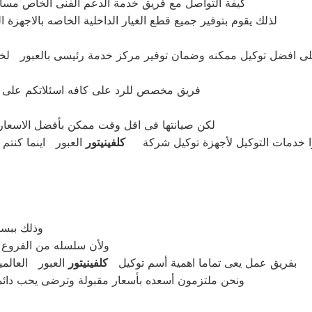
كيفة التواصل مع فريق خدمة الدعم الفنى الخاص مس
لذلك يقوم بتوفير جميع قطع الغيار الداخلية الخاصه بالاجهز
 افضل توكيل ممكنه وضمان توفير مركز خدمة رئيسى بالعبور لخدم
فريق مخصص للرد على كافه اسئلاتكم على مدار 24 ساعه فى حاله طلب مساعدتنا نعمل على توص
لكن صيانتها فى اقل وقت ممكن بأفضل الاسعار ا
وا خدمات التوكيل لأجهزة توكيل شركة
كلفينيتور
العبور اينما كنتم
وذلك ببسا
ولأن سلسله من الفروع 
بفريق عمل يعى تماما اهمية أسم توكيل
كلفينيتور
العبور العالم
ونحن ملتزمون أسعده بأسعار مقبولة وترضى يحب دائما.