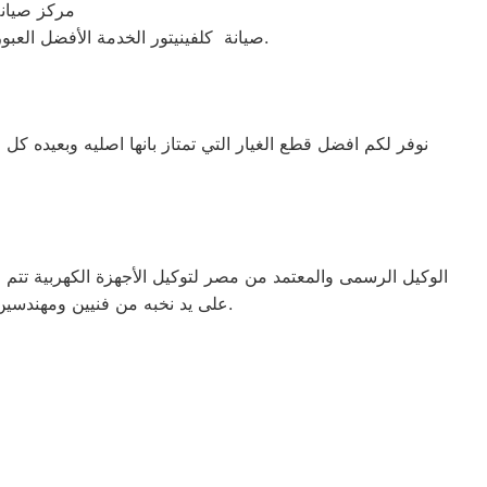
. مركز صيا
صيانة كلفينيتور الخدمة الأفضل العبور اتصل بنا على رقم مركز صيانة كلفينيتور بالعبور الكبرى والمحافظات قطع غيار اصلية بضمان عام نرسل لك فني صيانة كلفينيتور اليوم.
نوفر لكم افضل قطع الغيار التي تمتاز بانها اصليه وبعيده كل ا
الوكيل الرسمى والمعتمد من مصر لتوكيل الأجهزة الكهربية تت
على يد نخبه من فنيين ومهندسين المدربيين على أعلى مستوى من خلال الدورات التدربيه. الذى يقدمه لجميع الاجهزة الكهربية لجميع العملاء على مستوى محافظات مصر.