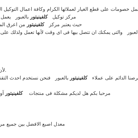
بعمل خصومات على قطع الغيار لعملائها الكرام وكافة اعمال التوكيل 
مركز توكيل
كلفينيتور
بالعبور يعمل 
حيث يعتبر مركز
كلفينيتور
من اعرق المر
بور والتى يمكنك ان تتصل بيها فى اى وقت لأنها تعمل ولذلك على م
العبور يوفر لكم خدمة توكيل اصلية منزلية.
لأن
رصنا الدائم على عملاء
كلفينيتور
بالعبور فنحن نستخدم احدث التقن
مرحبا بكم هل لديكم مشكلة فى منتجات
كلفينيتور
آو
معدل اصبع الافضل بين جميع مر