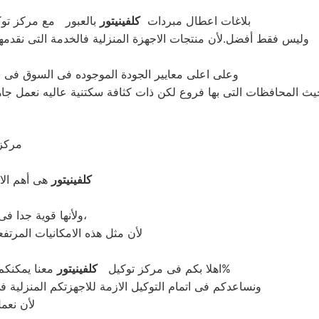
بلاغات اعطال مبردات
كلفينيتور
بالعبور مع مركز ت
وليس فقط أفضل.لأن منتجات الاجهزة المنزلية فالخدمة التى نقدم
وعلى اعلى معايير الجودة الموجوده فى السوق فى خد
ث المحافظات التى بها فروع لكن ذات كثافة سكتنية عاليه نعمل جاه
: مرك
كلفينيتور
هى أهم الاج
ولأنها قوية جدا فى عمليات التبريد ولكن تضمين بعض التقنيات المتميزة كتقنية الانفرتر،
لأن مثل هذه الامكانيات المرتف
.لأن قطع الغيار اصلية 100%
اهلا بكم فى مركز توكيل
كلفينيتور
معنا يمكنك
ونساعدكم فى اتمام التوكيل الازمة للاجهزتكم المنزلية ف
لأن نعم