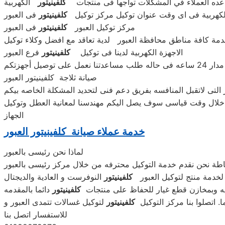
اعده العملاء في المشكلات تواجها فى منتجات
كلفينيتور
الكهربية
ة الكهربية فى اى وقت عنوان توكيل مركز توكيل
كلفينيتور
فى العبور
مركز توكيل العبور
كلفينيتور
فى العبور
ة كافة مناطق محافظة العبور لدية تعاقد مع افضل وكلاء توكيل
الاجهزة الكهربية لدينا فى توكيل
كلفينيتور
فرع العبور
يل أجهزتكم
صيانة ثلاجة كلفينيتور العبور
لتى لاتقبل المنافسه بفريق دعم فنى لتحديد المشكلة الخاصه بيكم
 خلال وقت قياسى سوف يصل اليكم مهندسنا لمعانية العطل وتوكيل
الجهاز
خدمة عملاء صيانة كلفينيتور العبور
لماذا نحن رئيسى بالعبور
طة نحن نقدم خدمة التوكيل محترفه من خلال مركز رئيسى بالعبور
لخدمة منتج لتوكيل العبور
كلفينيتور
النوفرست و العادية والديجتال
يه وبمخازن قطع غيار للحفاظ على منتجات
كلفينيتور
دائما بالمقدمه
 اتصلوا بنا مركز التوكيل
كلفينيتور
لتوكيل غسالات تتمدى العبور و
للاستفسار اتصل بنا