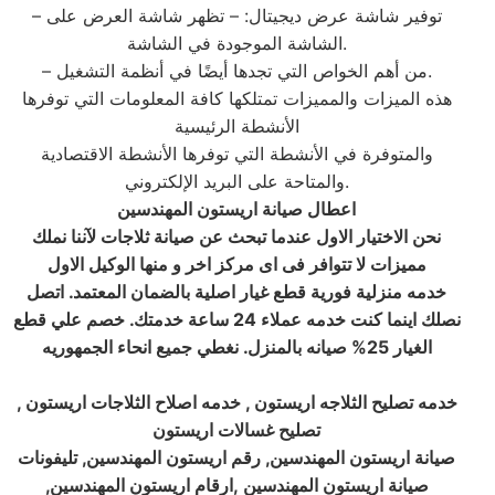
– توفير شاشة عرض ديجيتال: – تظهر شاشة العرض على
الشاشة الموجودة في الشاشة.
– من أهم الخواص التي تجدها أيضًا في أنظمة التشغيل.
هذه الميزات والمميزات تمتلكها كافة المعلومات التي توفرها
الأنشطة الرئيسية
والمتوفرة في الأنشطة التي توفرها الأنشطة الاقتصادية
والمتاحة على البريد الإلكتروني.
اعطال صيانة اريستون المهندسين
نحن الاختيار الاول عندما تبحث عن صيانة ثلاجات لآننا نملك
مميزات لا تتوافر فى اى مركز اخر و منها الوكيل الاول
خدمه منزلية فورية قطع غيار اصلية بالضمان المعتمد. اتصل
نصلك اينما كنت خدمه عملاء 24 ساعة خدمتك. خصم علي قطع
الغيار 25
%
صيانه بالمنزل. نغطي جميع انحاء الجمهوريه
خدمه تصليح الثلاجه اريستون , خدمه اصلاح الثلاجات اريستون
,
تصليح غسالات اريستون
صيانة اريستون المهندسين, رقم اريستون المهندسين, تليفونات
صيانة اريستون المهندسين ,ارقام اريستون المهندسين,