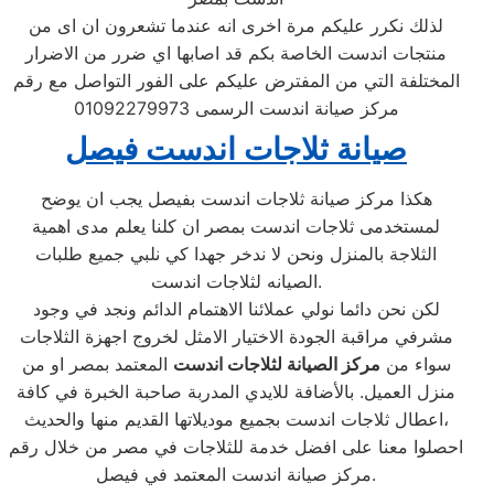
لذلك نكرر عليكم مرة اخرى انه عندما تشعرون ان اى من
منتجات اندست الخاصة بكم قد اصابها اي ضرر من الاضرار
المختلفة التي من المفترض عليكم على الفور التواصل مع رقم
مركز صيانة اندست الرسمى 01092279973
صيانة ثلاجات اندست فيصل
هكذا مركز صيانة ثلاجات اندست بفيصل يجب ان يوضح
لمستخدمى ثلاجات اندست بمصر ان كلنا يعلم مدى اهمية
الثلاجة بالمنزل ونحن لا ندخر جهدا كي نلبي جميع طلبات
الصيانه لثلاجات اندست.
لكن نحن دائما نولي عملائنا الاهتمام الدائم ونجد في وجود
مشرفي مراقبة الجودة الاختيار الامثل لخروج اجهزة الثلاجات
سواء من
مركز الصيانة لثلاجات اندست
المعتمد بمصر او من
منزل العميل. بالأضافة للايدي المدربة صاحبة الخبرة في كافة
اعطال ثلاجات اندست بجميع موديلاتها القديم منها والحديث،
احصلوا معنا على افضل خدمة للثلاجات في مصر من خلال رقم
مركز صيانة اندست المعتمد في فيصل.