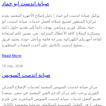
صيانة اندست ابو حماد
توكيل صيانة اندست ابو حماد | دليل إصلاح الأجهزة المعتمد يقدم
مركزنا المتطور لجميع عملائه أفضل خدمات صيانة اندست ابو
حماد بشكل فوري ومباشر. نهدف دائماً إلى تقديم حلول ذكية
ومبتكرة لإصلاح كافة الأعطال المنزلية. نحن نضمن لكم استعادة
كفاءة أجهزتكم الكهربائية بسرعة فائقة وبأعلى جودة. يعتمد فريق
تصليح اندست بالكامل على أحدث المعدات المتطورة…
Read More
19 July، 2026
صيانة اندست السويس
مركز صيانة اندست السويس المعتمد لخدمات الإصلاح المنزلي
الفوري يرحب بكم مركز الدعم الفني المعتمد في مصر. يسعدنا
تقديم أفضل خدمات صيانة اندست السويس المباشرة. نحن نلتزم
بتوفير أرقى الحلول الهندسية المتكاملة. خدماتنا مخصصة بالكامل