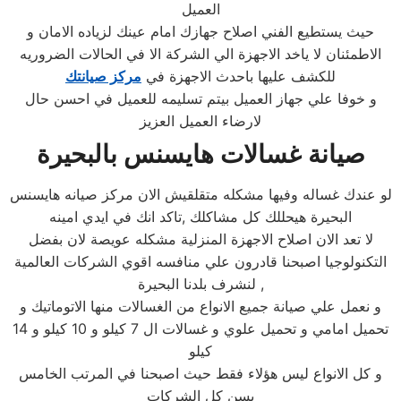
العميل
حيث يستطيع الفني اصلاح جهازك امام عينك لزياده الامان و
الاطمئنان لا ياخد الاجهزة الي الشركة الا في الحالات الضروريه
للكشف عليها باحدث الاجهزة في
مركز صيانتك
و خوفا علي جهاز العميل بيتم تسليمه للعميل في احسن حال
لارضاء العميل العزيز
صيانة غسالات هايسنس بالبحيرة
لو عندك غساله وفيها مشكله متقلقيش الان مركز صيانه هايسنس
البحيرة هيحللك كل مشاكلك ,تاكد انك في ايدي امينه
لا تعد الان اصلاح الاجهزة المنزلية مشكله عويصة لان بفضل
التكنولوجيا اصبحنا قادرون علي منافسه اقوي الشركات العالمية
لنشرف بلدنا البحيرة ,
و نعمل علي صيانة جميع الانواع من الغسالات منها الاتوماتيك و
تحميل امامي و تحميل علوي و غسالات ال 7 كيلو و 10 كيلو و 14
كيلو
و كل الانواع ليس هؤلاء فقط حيث اصبحنا في المرتب الخامس
بسن كل الشركات