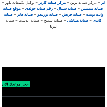
اير
– مركز صيانة ترين –
مركز صيانة كارير
– توكيل تكييفات باور –
صيانة سيمنس
–
صيانة سيتال
–
رقم صيانة جولدى
–
موقع صيانة
وايت بوينت
–
صيانة فريش
–
صيانة تورنيدو
–
صيانة هاير
–
صيانة
كاندى
–
صيانة هيتاشى
– صيانة سميج – صيانة اندست – صيانة
ايبرنا
احجز موعدك الان