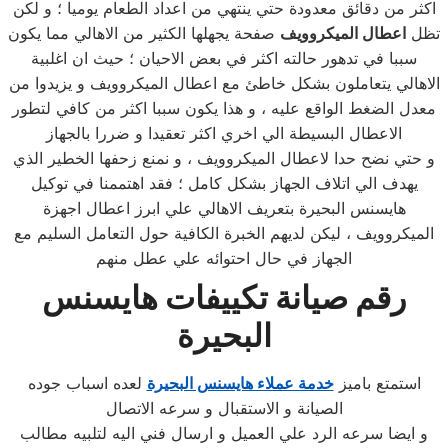
اكثر من دقائق معدودة حتي ينتهي من اعداد الطعام يوميا ؛ و لكن
تظل
اعطال الميكروويف
صفحة يجهلها الكثير من الاهالي مما يكون
سببا في تدهور حالته اكثر في بعض الاحيان ؛ حيث ان اغلبية
الاهالي يتعاملون بشكل خاطئ مع اعطال الميكروويف و يزيدوا من
معدل الضغط الواقع عليه ، و هذا يكون سببا اكثر من كافي لتطور
الاعطال البسيطة الي اخري اكثر تعقيدا و ضررا بالجهاز
و حتي نضح حدا لاعطال الميكروويف ، و نمنع زحفها الخطير الذي
يهدف الي اتلاف الجهاز بشكل كامل ؛ فقد اهتممنا في توكيل
هايسنس البحيرة بتعريف الاهالي علي ابرز اعطال اجهزة
الميكروويف ، ليكن لديهم الخبرة الكافية حول التعامل السليم مع
الجهاز في حال احتوائه علي عطل منهم
رقم صيانة تكييفات هايسنس
البحيرة
استمتع باميز
خدمة عملاء هايسنس البحيرة
لعده اسباب جوده
الصيانة و الاستقبال و سرعه الاتصال
و ايضا سرعه الرد علي العميل و ارسال فني اليه لتلبيه مطالب