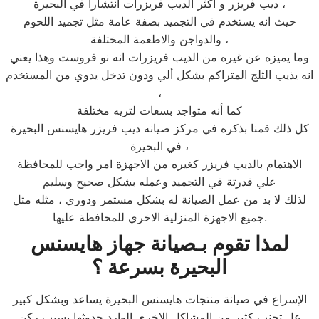
ديب فريزر و اكثر الديب فريزرات انتشاراً في البحيرة ،
حيث انه يستخدم في التجميد بصفة عامة مثل تجميد اللحوم
والدواجن والاطعمة المختلفة ،
وما يميزه عن غيره من الديب فريزرات انه نو فروست وهذا يعني
انه يذيب الثلج المتراكم بشكل ألي ودون تدخل يدوي من المستخدم
،
كما أنه متواجد بسعات لتريه مختلفة
كل ذلك قمنا بذكره في مركز صيانه ديب فريزر هايسنس البحيرة
في البحيرة ،
الاهتمام بالديب فريزر كغيره من الاجهزة امر واجب للمحافظة
علي قدرتة في التجميد وعمله بشكل صحيح وسليم
لذلك لا بد من عمل الصيانة له بشكل مستمر ودوري ، مثله مثل
جميع الاجهزة المنزلية الاخري للمحافظة عليها.
لمذا تقوم بـصيانة جهاز هايسنس
البحيرة بسرعة ؟
الإسراع في صيانة منتجات هايسنس البحيرة يساعد وبشكل كبير
عل تجنب كثير من المشاكل الاخري الوارد حدوثها بسبب ركن