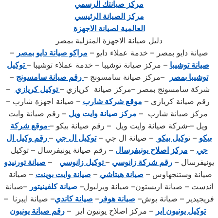
مركز صيانتك الرسمي
مركز الصيانة الرئيسي
العالمية لصيانة الاجهزة
دليل صيانة الاجهزة المنزلية بمصر
صيانة دايو بمصر – خدمة عملاء دايو –
مراكو صيانة دايو بمصر
–
صيانة توشيبا
– مركز صيانة توشيبا – خدمة عملاء توشيبا –
توكيل
توشيبا بمصر
–مركز صيانة سامسونج –
رقم صيانة سامسونج
–
شركة سامسونج بمصر –مركز صيانة كريازي –
توكيل كريازي
–
رقم صيانة كريازي –
موقع شركة شارب
– صيانة اجهزة شارب –
مركز صيانة شارب –
مركز صيانة وايت ويل
– رقم صيانة وايت
ويل –
شركة صيانة وايت ويل – رقم صيانة بيكو –
موقع شركة
ب
يكو
– ت
وكيل بيكو
– صيانة ال جي –
توكيل ال جي
–
رقم وكيل ال
جي
–
مركز اصلاح يونيفرسال
– رقم صيانة يونيفرسال – توكيل
يونيفرسال –
رقم شركة زانوسي
–
توكيل زانوسي
–
صيانة تورنيدو
صيانة وستنجهاوس –
صيانة هيتاشي
–
صيانة وايت بوينت
– صيانة
اندست – صيانة اريستون– صيانة ويرلبول–
صيانة كلفينيتور
–صيانة
فريجيدير – صيانة بوش–
صيانة هوفر
–
صيانة كاندي
– صيانة ايبرنا –
توكيل يونيون اير
– مركز اصلاح يونيون اير –
رقم صيانة يونيون