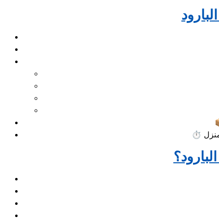
⏱️
لبارود؟