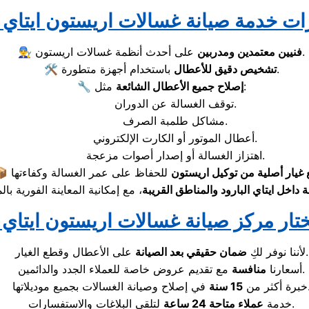
على أحدث أنظمة غسالات اريستون.
فنيين معتمدين ومدربين
👨‍🔧
باستخدام أجهزة متطورة.
تشخيص دقيق للأعطال
🛠️
مثل:
إصلاح جميع الأعطال الشائعة
🔧
توقف الغسالة عن الدوران.
مشاكل طلمبة الصرف.
أعطال الموتور أو الكارت الإلكتروني.
اهتزاز الغسالة أو إصدار أصوات مزعجة.
غيار أصلية من توكيل اريستون
📦
داخل ايتاي البارود والمناطق القريبة
ختار مركز صيانة غسالات اريستون ايتاي ا
على الأعطال وقطع الغيار.
لأننا نوفر لكِ
ضمان حقيقي بعد الصيانة
مع تقديم عروض خاصة للعملاء الجدد والدائمين.
أسعارنا
منافسة
لات بجميع موديلاتها.
خبرة أكثر من
15 سنة
لتلقي البلاغات والاستفسارات.
خدمة
عملاء متاحة 24 ساعة