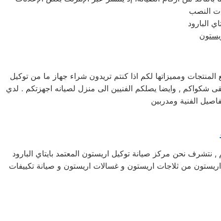
يستون
نتجات ومميزاتها لكم اذا كنتم تريدون شراء جهاز ما من توكيل
يقوم صيانه جميع الاجهزه الكهربائيه, كما توفر لكم مرلكز صيانه اريستون خدمه 24 ساعه , فى تلقى شكواكم , وايضا يصلكم الفنيين الى منزل لصيانه اجهزتكم . لدي
فاصيل الفنية ومدربين
م , نتشرف نحن مركز صيانة توكيل اريستون المعتمد بايتاي البارود
هزة اريستون من ثلاجات اريستون و غسالات اريستون و صيانة تكييفات