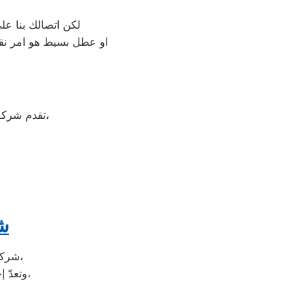
لكن اتصالك بنا ع
او عطل بسيط هو امر نقد
على جميع الأجهزة المنزلية،
تقدم شرك
شر
شركة اريستون هي شركة توجد في دولة كوريا الجنوبيّة، وتحديداً في مدينة سيؤول،
وتعدّ إحدى الشركات متعددة الجنسيات، وتضم الشركة العديد من الشركات التابعة لها،