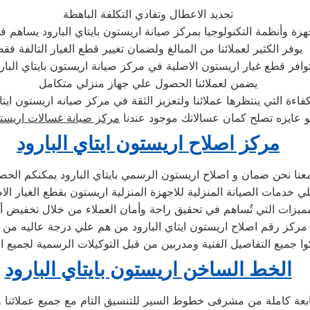
تحديد الاعطال وتفادي التكلفة الباهظة
زة وأنظمة التكنولوجيا بمركز صيانة اريستون بايتاي البارود يساهم في
يوفر الكثير لعملائنا من المبالغ ولضمان تغيير قطع الغيار التالفة فق
يضمن لعملائنا الحصول علي جهاز منزلي متكامل
و عايزه تصلح كمان عسالاتك موجود عندنا
مركز صيانة غسالات اريست
مركز اصلاح اريستون ايتاي البارود
عنا نحن ضمان و اصلاح اريستون الرسمي بايتاي البارود يمكنكم الح
ي خدمات الصيانة المنزلية للاجهزة المنزلية اريستون بقطع الغيار الا
مركز رقم اصلاح اريستون ايتاي البارود من هم علي درجة عاليه من ا
وا جميع التفاصيل الفنية ومدربين من قبل التوكيلات الرسمية لجميع ا
الخط الساخن اريستون بايتاي البارود
ابعة كاملة من مشرفى خطوط السير للتنسيق التام مع جميع عملائنا و