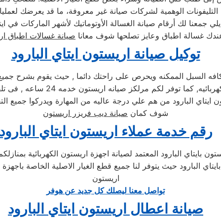
ندك غسالة اطباق وعايز تصلحها شوف معانا
صيانة غسالات اطباق ار
توكيل صيانة اريستون ايتاي البارود
 السبل الممكنه ويحرص على راحتك دائما , حيث يقوم بشرح جميع الم
اريستون , كما يوجد فريق دعم فنى 
 ايتاي البارود من هم علي درجة عاليه من المهارة ويدركوا جميع الت
شوف كمان
صيانة ديب فريزر اريستون
رقم خدمة عملاء اريستون ايتاي البارود
ون بايتاي البارود المعتمد لصيانة اجهزة اريستون الكهربائية بمنازلك
 بايتاي البارود حيث يتوفر لنا جميع قطع الغيار الاصلية الخاصة باج
اريستون
تواصل معنا ليصلك كل جديد عن هوفر
صيانة اعطال اريستون ايتاي البارود