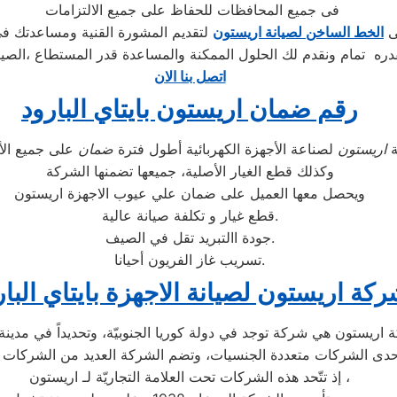
فى جميع المحافظات للحفاظ على جميع الالتزامات
لى
الخط الساخن لصيانة اريستون
لتقديم المشورة القنية ومساعدتك فى
ره تمام ونقدم لك الحلول الممكنة والمساعدة قدر المستطاع ،الصيا
اتصل بنا الان
رقم ضمان اريستون بايتاي البارود
ة
اريستون
لصناعة الأجهزة الكهربائية أطول فترة
ضمان
وكذلك قطع الغيار الأصلية، جميعها تضمنها الشركة
ويحصل معها العميل على ضمان علي عيوب الاجهزة اريستون
قطع غيار و تكلفة صيانة عالية.
جودة االتبريد تقل في الصيف.
تسريب غاز الفريون أحيانا.
كة اريستون لصيانة الاجهزة بايتاي البار
إذ تتّحد هذه الشركات تحت العلامة التجاريّة لـ اريستون ،