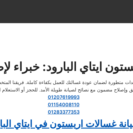
تون ايتاي البارود: خبراء ل
ومعدات متطورة لضمان عودة غسالتك للعمل بكفاءة كاملة. فريقنا ال
صلاح مضمون مع نصائح لصيانة طويلة الأمد. للحجز أو الاستعلام 
01207619993
01154008110
01283377353
انة غسالات اريستون في ايتاي البا