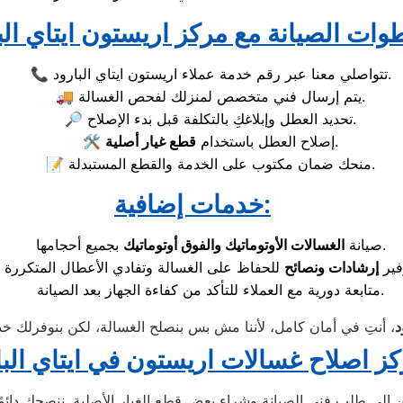
📞 تتواصلي معنا عبر رقم خدمة عملاء اريستون ايتاي البارود.
🚚 يتم إرسال فني متخصص لمنزلك لفحص الغسالة.
🔎 تحديد العطل وإبلاغكِ بالتكلفة قبل بدء الإصلاح.
.
🛠️ إصلاح العطل باستخدام
قطع غيار أصلية
📝 منحك ضمان مكتوب على الخدمة والقطع المستبدلة.
خدمات إضافية:
بجميع أحجامها.
صيانة
الغسالات الأوتوماتيك والفوق أوتوماتيك
فير
إرشادات ونصائح
متابعة دورية مع العملاء للتأكد من كفاءة الجهاز بعد الصيانة.
د
ز اصلاح غسالات اريستون في ايتاي البا
إلى طلب فني الصيانة وشراء بعض قطع الغيار الأصلية. ننصحكِ دائمًا ب