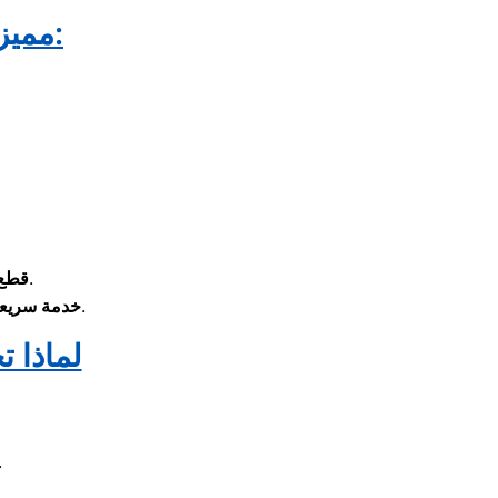
مميزات خدمة صيانة غسالات اريستون ايتاي البارود:
للحفاظ على عمر الغسالة وكفاءتها.
قطع 
، مع إمكانية المعاينة الفورية بالمنزل.
خدمة سريعة 
لماذا ت
في إصلاح وصيانة الغسا