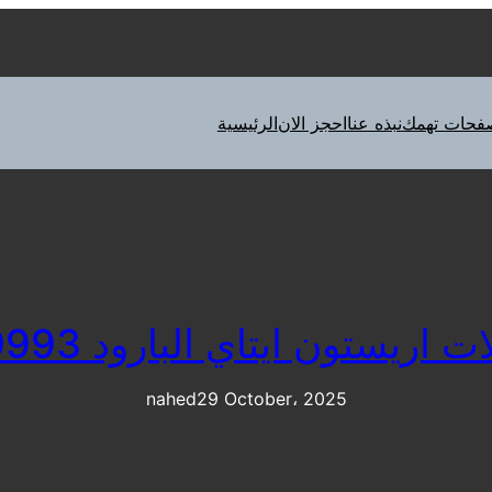
فحات تهمك
نبذه عنا
احجز الان
الرئيسية
ريستون ايتاي البارود 01207619993
nahed
29 October، 2025