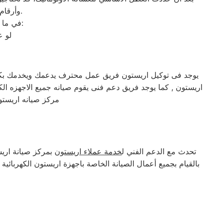
وأرقام التليفونات الوهمية لشركات صيانة غير معروفة، ما قد يعرضك لعمليات النصب.
في ما يلي جمعنا لك أرقام صيانة الغسالة الأوتوماتيك لأشهر الماركات في ايتاي البارود:
لو ع
يوجد فى توكيل اريستون فريق عمل محترف يدعمك ويخدمك بكافه
مركز صيانه اريستون
تحدث مع الدعم الفني ل
خدمة عملاء اريستون
بمركز صيانة اريست
بالقيام بجميع أعمال الصيانة الخاصة باجهزة اريستون الكهربائية