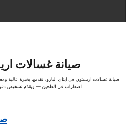
صيانة غسالات اريس
صيانة غسالات اريستون في ايتاي البارود نقدمها بخبرة عالية 
اضطراب في الطحين — ويقدّم تشخيص دقيق وإ
صي