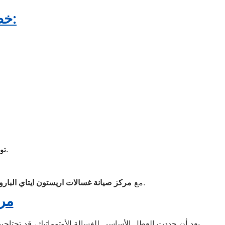
خطوات الصيانة مع مركز اريستون ايتاي البارود:
للحفاظ على الغسالة وتفادي الأعطال المتكررة.
تو
، أنتِ في أمان كامل، لأننا مش بس بنصلح الغسالة، لكن بنوفرلك خدمة متكاملة تضمن راحة بالك وراحة أسرتك.
📍 مع
مركز صيانة غسالات اريستون ايتاي البارو
مرك
بعد أن حددت العطل الأساسي للغسالة الأوتوماتيك، قد تحتاجين 