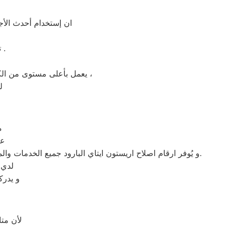
ان إستخدام أحدث الأجه
» توافر قطع غيار اريستون الاصلية في مركز صيانة اريستون بايتاي البارود .
يعمل بأعلى مستوى من الكفاءة التي ينتظرها عملائنا ولتعزيز الثقة في مركز صيانه اريستون ايتاي البارود المعتمد بايتاي البارود ،
ل
م
عل
و يُوفر ارقام اصلاح اريستون ايتاي البارود جميع الخدمات والمميزات التي تُساهم في تحقيق راحة وأمان العملاء من خلال تخفيض أسعار تلك الخدمات والبُعد التام عن التكاليف المالية باهظة الثمن.
لدي 
و يدرك
لأن مت