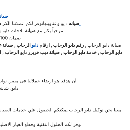
صيان
صيانه
دايو وعناوينهاتوفر لكم عملائنا الك
مرحباً بكم مع
صيانة
ثلاجات دايو 
ضمان 100٪ على كافة قطع الغيار لمدة عام كامل والصيانة ولدينا فحص مجاني لجميع الاجهزة
صيانة دايو الرحاب
, رقم
دايو
الرحاب , ارقام
دايو
الرحاب , صيانة 
دايو
الرحاب , خدمة
دايو
الرحاب , صيانة ديب فريزر
دايو
الرحاب
,
ا
اَن هدفنا هو ارضاء عملائنا فى مصر. تو
دايو، شاشا
معنا نحن توكيل دايو الرحاب يمكنكم الحصول علي خدمات الصيانة 
نوفر لكم الحلول التقنية وقطع الغيار الاصلي