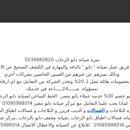
نمرة صيانة دايو الرحاب 0235682820
 فريق عمل صيانة ” دايو ” بالدقه والمهارة في الكشف الصحيح عن ال
وذالك يميزهم عن غيرهم من الفنيين الخاصين بشركات أخري.
ر الشركة من التعامل مع اي ارقام اخري غير الرقم الموحد
مسؤولة. ســـــ24ـــــاعة في خدمتك.
 30% خدمه عملاء دايو مصر · الخط الساخن
لصيانة
لماذا يجب علينا التعامل مع مركز
صيانة
دايو مصر 01095999314 ؟
ه الثلاجات و
الغسالات
و الديب فريزر و الثلاجات و غسالات اطباق الف
يانه غسالات اطباق دايو الرحاب ,صيانة مجفف دايو بالرحاب ,مركز صي