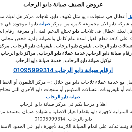
عروض الصيف صيانة دايو الرحاب
ة
أعطال فى منتجات دايو مثل تكييف دايو، ثلاجات مركز هل لديك مش
رام شركه دايو الان مجموعه كبيره من مركز
صيانه
دايو الموجوده في 
هل لديك اعطال فى ثلاجات
دايو
تحتاج الدعم الفنى أو معرفة ارقام ا
غسالات
دايو
الرحاب , تليفون
دايو
الرحاب , تليفونات
دايو
الرحاب , مركز
رقام صيانة
دايو
الرحاب, خدمة عملاء
دايو
الرحاب , مراكز
دايو
الرحاب ,
توكيل صيانة
دايو
الرحاب , خدمة صيانة
دايو
الرحاب
ارقام صيانة دايو الرحاب 01095999314
اصل مع خدمة عملاء ثلاجات دايو من خلال : – مركز التليفون أو الخط
ت أو تليفزيونات، غسالات الملابس أو منتجات دايو الأخرى التى تحتاج
صيانة دايو الرحاب
اهلا و مرحبا بكم في مركز صيانة دايو الرحاب
المنزلية لاجهزة دايو بقطع الغيار الاصلية وبشهادة ضمان معتمدة م
دايو بالرحاب 01095999314
ة ونساعدكم علي اتمام الصيانة اللازمة لأجهزة دايو في الحدود الامنة 