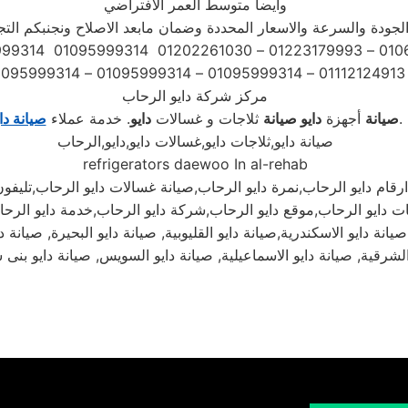
وايضا متوسط العمر الافتراضي
جودة والسرعة والاسعار المحددة وضمان مابعد الاصلاح ونجنبكم التج
01112124913 – 01095999314 – 01095999314 – 01095999314
مركز شركة دايو الرحاب
.
صيانة
أجهزة
دايو
صيانة
ثلاجات و غسالات
دايو
. خدمة عملاء
صيانة دا
صيانة دايو,ثلاجات دايو,غسالات دايو,دايو,الرحاب
refrigerators daewoo In al-rehab
رقام دايو الرحاب,نمرة دايو الرحاب,صيانة غسالات دايو الرحاب,تليفون
نة دايو الاسكندرية,صيانة دايو القليوبية, صيانة دايو البحيرة, صيانة دا