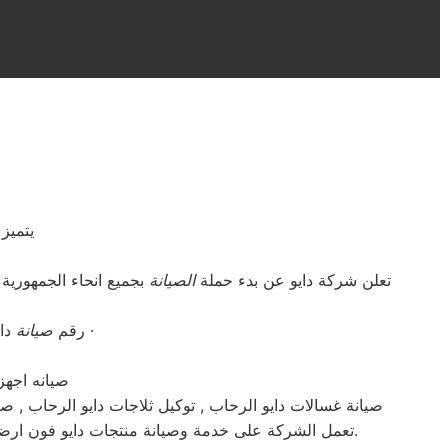
يتميز
تعلن شركة دايو عن بدء حملة
الصيانة
بجميع انحاء الجمهورية بخصومات هائلة تصل لـ 20% وتحذ
دايو الرحاب و المحافظات ·
رقم
صيانة
دايو خصم
صيانه اجهز
صيانة غسالات دايو الرحاب , توكيل ثلاجات دايو الرحاب , ص
تعمل الشركة على خدمة وصيانة منتجات دايو فون ارضي 01095999314 . للابلاغ عن الصيانة والاعطال الاتصال 01095999314 . الخدمات: الرحاب, الرحاب, الرحاب والوجة البحري.