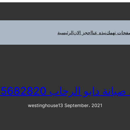
فحات تهمك
نبذه عنا
احجز الان
الرئيسية
انة دايو الرحاب 0235682820
westinghouse
13 September، 2021