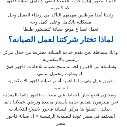
فقمنا بتطوير إدارة خدمة العملاء لتلقي شكاوى صيانه فاجور
الاسكندرية
ولدينا أيضا موظفين مهمتهم التأكد من إرضاء العميل وحل
مشكلته بالكامل وعلى أكمل وجه
نعمل ايضا ع موقع صيانة كلفينيتور طنطا
لماذا تختار شركتنا لعمل الصيانه؟
وذلك ببساطة نحن نقدم خدمة الصيانة محترفة من خلال مركز
رئيسي بالاسكندرية.
وسلسلة من الفروع لخدمة منتج لصيانة ثلاجاتات فاجور فوق
اوتوماتيك وتحميل امامي .
بفريق عمل يعي تماما اهمية أسم صيانه فاجور الاسكندرية
العالمية
وبمخازن قطع غيار للحفاظ علي منتجات فاجور دائما بالمقدمة .
نحن ملتزمون بتقديم خدمة بأسعار محددة وترضي عملائنا دائما
. لذلك ، اتصلوا بنا مركز الصيانة فاجور لاصلاح الثلاجاتات
المعتمد في مصر عودة للصفحة الرئيسية » ل صيانة فاجور
مصر