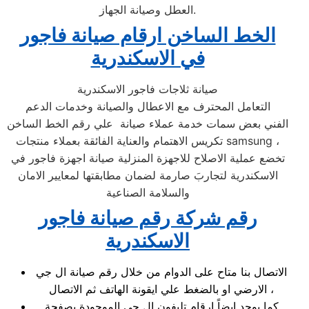
العطل وصيانة الجهاز.
الخط الساخن ارقام صيانة فاجور
في الاسكندرية
صيانة ثلاجات فاجور الاسكندرية
التعامل المحترف مع الاعطال والصيانة وخدمات الدعم
الفني بعض سمات خدمة عملاء صيانة علي رقم الخط الساخن
تكريس الاهتمام والعناية الفائقة بعملاء منتجات samsung ،
تخضع عملية الاصلاح للاجهزة المنزلية صيانة اجهزة فاجور في
الاسكندرية لتجاربَ صارمة لضمان مطابقتها لمعايير الامان
والسلامة الصناعية
رقم شركة رقم صيانة فاجور
الاسكندرية
الاتصال بنا متاح على الدوام من خلال رقم صيانة ال جي
الارضي او بالضغط علي ايقونة الهاتف ثم الاتصال ،
كما يوجد ايضاً ارقام تليفون ال جي الموجودة بصفحة