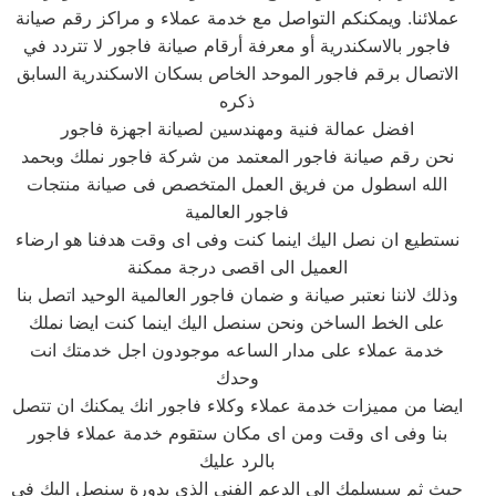
عملائنا. ويمكنكم التواصل مع خدمة عملاء و مراكز رقم صيانة
فاجور بالاسكندرية أو معرفة أرقام صيانة فاجور لا تتردد في
الاتصال برقم فاجور الموحد الخاص بسكان الاسكندرية السابق
ذكره
افضل عمالة فنية ومهندسين لصيانة اجهزة فاجور
نحن رقم صيانة فاجور المعتمد من شركة فاجور نملك وبحمد
الله اسطول من فريق العمل المتخصص فى صيانة منتجات
فاجور العالمية
نستطيع ان نصل اليك اينما كنت وفى اى وقت هدفنا هو ارضاء
العميل الى اقصى درجة ممكنة
وذلك لاننا نعتبر صيانة و ضمان فاجور العالمية الوحيد اتصل بنا
على الخط الساخن ونحن سنصل اليك اينما كنت ايضا نملك
خدمة عملاء على مدار الساعه موجودون اجل خدمتك انت
وحدك
ايضا من مميزات خدمة عملاء وكلاء فاجور انك يمكنك ان تتصل
بنا وفى اى وقت ومن اى مكان ستقوم خدمة عملاء فاجور
بالرد عليك
حيث ثم سيسلمك الى الدعم الفنى الذى بدورة سنصل اليك فى