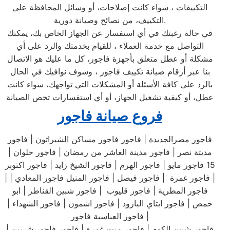
التكييفات ، سواء كانت إصلاحات، أو وسائل المحافظة على
التكييف، من نصائح وصيانة دورية.
في حالة رغبتك في أي استفسار عن الجهاز الخاص بك، يمكنك
التواصل مع خدمة العملاء ، للقيام بخدمتك والرد على أي
مشكلة أو عطل متعلق بأجهزة فاجور، كل ما عليك هو الاتصال
بنا عبر أرقام صيانة تكييف فاجور ، وسوف نوافيك في الحال
بالرد على كافة الأسئلة أو المشكلات التي تواجهك، سواء كانت
عطل، أو كيفية تشغيل الجهاز، أو أي استفسارات تخص الصيانة
فروع صيانة فاجور
فاجور مصرالجديدة | فاجور فاجور مساكن الشيراتون | فاجور
مديتة نصر | فاجور مدينة العاشر من رمضان | فاجور حلوان |
15 فاجور مايو | فاجور الهرم | فاجور الشيخ زايد | فاجور اكتوبر
| فاجور غمرة | فاجور فيصل | فاجور المنيل فاجور المعادي | |
فاجور المطرية | فاجور قليوب | فاجور شبين القناطر | ابو
حمص | فاجور ايتاي البارود | فاجور اشمون | فاجور الشهداء |
فاجور العباسية فاجور |
فاجور شبين الكوم | فاجور ميت غمرة | فاجور فاجور شربين |