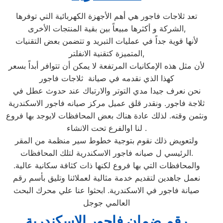
تعد ثلاجات فاجور هي أهم الأجهزة الكهربائية التي توفرها
الشركة و أكثرها مبيعاً بين بقية المنتجات الأخرى,
لأنها قوية جداً في عمليات التبريد و تتضمن بعض التقنيات
المتميزة كتقنية الانفلتر,
لأن مثل هذه الإمكانيات المرتفعة لا يمكن أن تتوافر أبداً بسعر
كهذا الذي نقدمه في صيانة ثلاجات فاجور
نحن نعرف جيدا مدي التوتر والارتباك عند حدوث عطل في
ثلاجة فاجور. ونقدر قلق عميل مركز صيانه فاجور الاسكندرية
ونثمن وقته. لذلك عادة هناك بعض المحافظات لايوجد بها فروع
لنا اوالفرع تحت الانشاء .
ولتعويض ذلك نقوم بتوجية خطوط سير منظمة من المقر
الرئيسي ل صيانه فاجور الاسكندرية لتلك المحافظات.
والمحافظات التي بها فروع لكنها ذات كثافة سكانية عالية.
نعمل جاهدين لتقديم خدمة مثالية لعملائنا وتليق بأسم رقم
صيانة فاجور في الاسكندرية. ابحثوا عنا علي محرك البحث
العالمي جوجل
رقم ضمان فاجور الاسكندرية