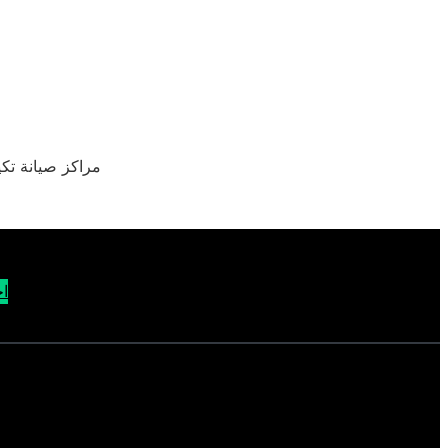
مراكز صيانة تكييفات جولدي الابراهيمية – ا
اح