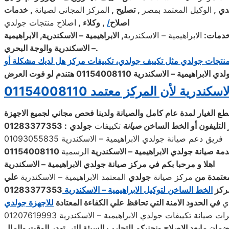
دي ,
الوكيل المعتمد بمصر
, تصليح ,
المركز المجانى لصيانة
, خدمات
اصلاح
/
, وكلاء ,
اصلاح منتجات جولدي
الابراهيمية – الاسكندرية
, الابراهيمية – الاسكندرية, الابراهيمية
– الاسكندرية والوجة البحري.
منتجات
جولدي
مثل تكييف
جولدي
، تكييفات مركز هل لديك مشكلة أو
ة – الاسكندرية 01154008110 هتندم لو فوت العرض
درية لأن المركز معتمد 01154008110
التليفون أو الخط الساخن
صيانة
تكييفات
جولدي
: 01283377353
فريق دعم صيانة جولدي الابراهيمية – الاسكندرية 01093055835
مة صيانة جولدي الابراهيمية – الاسكندرية
الرسمية
01154008110
اهلا و مرحبا بكم في مركز صيانة جولدي الابراهيمية – الاسكندرية
 معتمدة من
مركز صيانة
جولدي
المعتمد الابراهيمية – الاسكندرية
علي
ركز
الخط الساخن لتوكيل الابراهيمية – الاسكندرية
01283377353
ي
في الحدود الامنة التي تحافظ علي الكفاءة المعتادة
للاجهزة
جولدي
ات صيانة تكييفات جولدي الابراهيمية – الاسكندرية 01207619993
ان مابعد الاصلاح ونجنبكم التجارب السيئة التي تهدر الوقت والمال