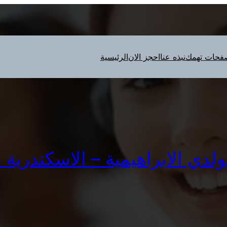
فحات تهمك
نبذه عنا
احجز الان
الرئيسية
الابراهيمية – الاسكندرية 01010916814