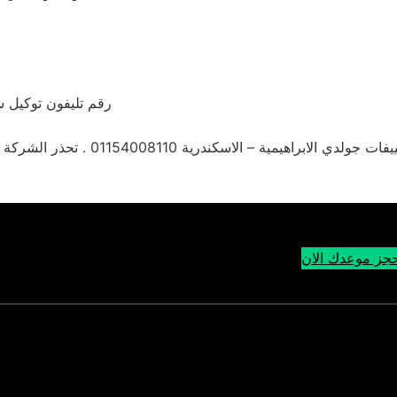
رقم تليفون توكيل 
لاسكندرية 01154008110 . تحذر الشركة من التعامل مع الارقام الاخري غير الرقم الموحد. خدمة يومية 24\7
جز موعدك الان