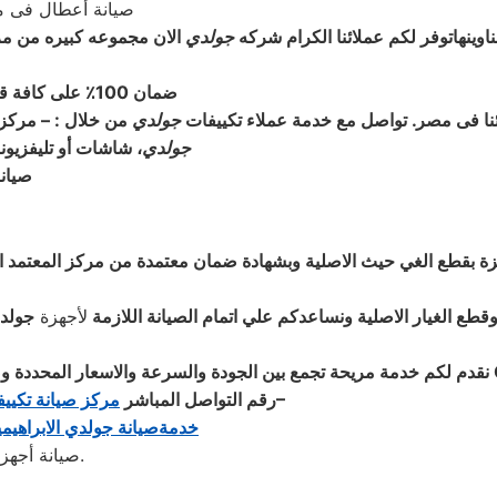
صيانة أعطال فى 
وينهاتوفر لكم عملائنا الكرام شركه
جولدي
الان مجموعه كبيره من م
ضمان 100٪ على كافة قطع الغيار لمدة عام كامل والصيانة ولدينا فحص مجاني لجميع الاجهزة
ائنا فى مصر. تواصل مع خدمة عملاء تكييفات
جولدي
من خلال : – مركز 
جولدي
، شاشات أو تليفزيون
صيانة 
ة بقطع الغي حيث الاصلية وبشهادة ضمان معتمدة من مركز المعتمد الاب
وقطع الغيار الاصلية ونساعدكم علي اتمام الصيانة اللازمة
لأجهزة
جولد
نقدم لكم خدمة مريحة تجمع بين الجودة والسرعة والاسعار المحددة وضم
بمصر 01060037840 – 01223179993 – 01202261030–
رقم التواصل المباشر
مركز صيانة تكيي
خدمةصيانة جولدي الابراهيمية – 
صيانة أجهزة جولدي صيانة تكييفات و تكييف جولدي. خدمة عملاء صيانة جولدي.