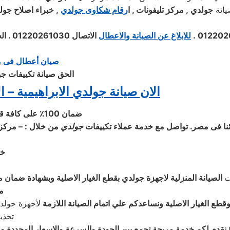
يانة
جولدي
, مركز تليفونات , ا
رقام شكاوى
جولدي
, خبراء اصلاح جول
.
للابلاغ عن الصيانة والاعطال
الاتصال 01220261030 . الخدمات:
صيان أعطال فى 
الحق صيانة تكييفات جولدي الابراهيمي
الان صيانة
جولدي الابراهيمية – الاسكن
ضمان 100٪ على كافة قطع الغيار لمدة عام كامل والصيانة ولدينا فحص مجاني لجميع الاجهزة
ائنا فى مصر. تواصل مع خدمة عملاء تكييفات
جولدي
من خلال : – مركز 
خد
ت
الصيانة المنزلية لاجهزة جولدي بقطع الغيار الاصلية وبشهادة ضمان
م
وقطع الغيار الاصلية ونساعدكم علي اتمام الصيانة اللازمة
لأجهزة جولد
تحذير
نقدم لكم خدمة مريحة تجمع بين الجودة والسرعة والاسعار المحددة وضم