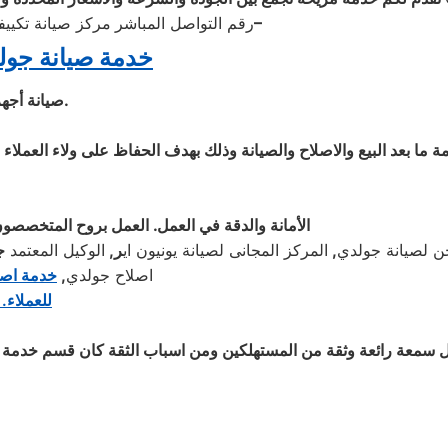
01060037840 – 01223179993 – 01202261030–
رقم التواصل المباشر
مركز صيانة تكيي
خدمة صيانة
جولدي 
.
صيانة
أجه
دمة ما بعد البيع والاصلاح والصيانة وذلك بهدف الحفاظ على ولاء العمل
الأمانة والدقة في العمل. العمل بروح المتخصصون 
ن لصيانة جولدي
,
المركز المجانى لصيانة يونيون اي
ر
,
الوكيل المعتمد
ج
اصلاح جولدي
,
خدمة اص
للعملاء.
 سمعة رائعة وثقة من المستهلكين ومن اسباب الثقة كان قسم خدمة صيا