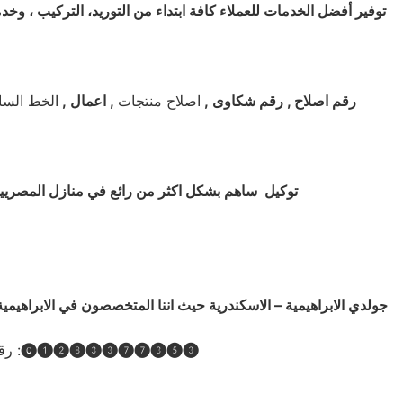
توفير أفضل الخدمات للعملاء كافة ابتداء من التوريد، التركيب ، وخد
رقم اصلاح , رقم شكاوى
,
اصلاح منتجات
, اعمال ,
الخط السا
توكيل ساهم بشكل اكثر من رائع في منازل المصريين 
جولدي الابراهيمية – الاسكندرية حيث اننا المتخصصون في الابراهيمي
⓿❶❷❽❸❸❼❼❸❺❸
مركز صيانة جولدي Customer.Service.Center.Goldi.Maintenance رقم تليفون توكيل شركة صيانه جولدي بمصر الخط الساخن الموحد :