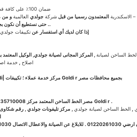
ضمان 100٪ على كافة قطع الغيار لمدة عام كامل وا
 – الاسكندرية
المعتمدون رسميا من قبل
شركة
جولدي
العالمية
و من مه
حتى نستطيع أن نكون بجوار عملائنا و نستطيع توفير خدمة مميزة حتي بعد انتهاء فترة الضمان ..
إذا كان لديك أي استفسار عن
تكييفات جولدي
لخط الساخن لصيانة
, المركز المجانى لصيانة جولدي, الوكيل المعتمد 
اصلاح
,
خدمة اصل
– Goldi تكييف Goldi| مركز خدمة عملاء ؛ تكييفات Goldi r بجميع محافظات مصر
Goldi r .
مصر الخط الساخن المعتمد مركز 0235710008 مركز تكييف تكييفات مكانس تكييف ميكروويف فريزر رقم توكيل
ي
,
الخط الساخن لصيانة جولدي
, مركز تليفونات جولدي , رقم شكاوى ج
ا
0 . الخدمات: الد