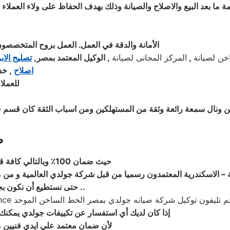
مة ما بعد البيع والاصلاح والصيانة وذلك بهدف الحفاظ على ولاء العملاء
الأمانة والدقة في العمل. العمل بروح المتخصصون 
خن لصيانة
,
المركز المجانى لصيانة
, الوكيل المعتمد بمصر,
تصليح الاب
اصلاح
, خد
للعملا
ونال سمعة رائعة وثقة من المستهلكين ومن اسباب الثقة كان قسم خدمة
ص
حيث ضمان 100٪ وبالتالي كافة قطع الغيار لمدة عام كامل والصيانة ولدينا فحص مجاني لجميع الاجهزة
ة – الاسكندرية المعتمدون رسميا من قبل شركة جولدي العالمية و من مه
..
حتى نستطيع أن نكون بجو
إذا كان لديك أي استفسار عن تكييفات جولدي يمكنك د
لأن ضمان معتمد علي ايدي فنيين 