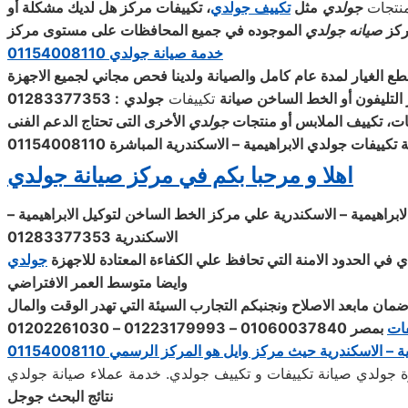
منتجات
جولدي
مثل
تكييف جولدي
، تكييفات مركز هل لديك مشكلة أو
ركز
صيانه جولدي
الموجوده في جميع المحافظات على مستوى مركز
خدمة صيانة جولدي 01154008110
التليفون أو الخط الساخن
صيانة
تكييفات
جولدي
: 01283377353
ات، تكييف الملابس أو منتجات
جولدي
الأخرى التى تحتاج الدعم الفنى
تكييفات جولدي الابراهيمية – الاسكندرية المباشرة 01154008110
اهلا و مرحبا بكم في مركز صيانة
جولدي
راهيمية – الاسكندرية علي مركز الخط الساخن لتوكيل الابراهيمية –
الاسكندرية 01283377353
ي
في الحدود الامنة التي تحافظ علي الكفاءة المعتادة للاجهزة
جولدي
وايضا متوسط العمر الافتراضي
ان مابعد الاصلاح ونجنبكم التجارب السيئة التي تهدر الوقت والمال
فات
الاسكندرية حيث مركز وايل هو المركز الرسمي 01154008110
نتائج البحث جوجل