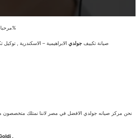
مرحبا في صيانة جولدي مصر . تحذر الشركة من التعامل مع الارقام الاخري غير الرقم الموحد. خدمة يومية 24\7 . سرعة الاستجابة . خصم 25%
صيانة تكييف
جولدي
الابراهيمية – الاسكندرية , توكيل 
نحن مركز صيانه جولدي الافضل في مصر لاننا نمتلك متخصصون م
Goldi .