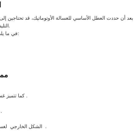
ا
بعد أن حددت العطل الأساسي للغسالة الأوتوماتيك، قد تحتاجين إلى ط
التليفونات الوهمية لشركات صيانة غير معروفة، ما قد يعرضك لعمليات النصب.
في ما يلي جمعنا لك أرقام صيانة الغسالة الأوتوماتيك لأشهر الماركات في مصر الجديدة:
ممي
كما تتميز غسالة ملابس كلفينيتور بسهولة التنظيف وبها خاصة التنظيف الذاتي للحله بعد الغسيل .
وهو نظام يتيح لك التحكم بكامل وظائف الغس
الشكل الخارجي لغسالة ملابس كلفينيتور جيد ومتوفر منها اكثر من لون مثل ابيض واسود وسيلفر لتناسب الجميع .