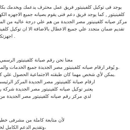
يوجد فى توكيل كلفينيتور فريق عمل محترف يدعمك ويخدمك بكافه 
مركز صيانه كلفينيتور مصر الجديدة من هم علي درجة عاليه من المها
تقديم ضمان متجدد علي جميع الاعطال بالاضافة الا ان توكيل كلف
اجهزتكم في امان وسوف تحصل علي صيانه وتغير لاي من قطع الغيار عند الضرورة .
معنا نحن رقم صيانة كلفينيتور الرسمي 
و يُوفر ارقام صيانه كلفينيتور مصر الجديدة جميع الخدمات والمميزات التي تُساهم في تحقيق راحة وأمان العملاء من خلال تخفيض أسعار تلك الخدمات والبُعد التام عن التكاليف المالية باهظة الثمن.
يمكن لأي شخص مهما كان طبقته الاجتماعية الحصول علي كافة الخدمات وأعمال التصليح التي يُقدمها توكيل ميكروويف كلفينيتور المُدعمة بباقات من الخصومات والعروض التي ليس لها مثيل.
ارقام صيانة كلفينيتور مصر الجديدة المركز الرئيس
يعتبر توكيل صيانه كلفينيتور مصر الجديدة شركة 
لدي مركز رقم صيانه كلفينيتور مصر الجديدة من 
لأن متابعة كاملة من مشرفى خطوط 
وتقديم الدعم الكامل لخدمة ما بعد البيع. دعم فنى شامل على مدار اليوم من خدمة عملاء كلفينيتور فى مصر الجديدة،