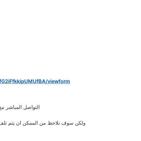
fG2iFfkkipUMUfBA/viewform
م
التواصل المباشر مع 
ولكن سوف نلاحظ من الممكن ان يتم تلف جها