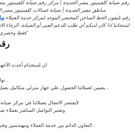
رقم صيانة كلفينيتور
مصر الجديدة
| مركز رقم صيانة كلفينيتور
مصر
مناطق مصر الجديدة
| صيانة غسالات كلفينيتور
مصر ال
رقم تليفون الخط الساخن المختصر الموحد لمركز خدمة العملاء
وب
لمنتجاتنا اذا كان لديكم أي طلب للدعم الفنى أو الصيانة، الرجاء 
”
فقط وحصري ات
رقم
ان إستخدام أحدث الأجهزة
» توافر قطع غيار كلفينيتور الاصلية في مركز صيانة كلفينيتور بمصر الجديدة .
يضمن لعملائنا الحصول علي جهاز منزلي متكامل يعمل بأعلى مستوى من الكفاءة التي ينتظرها عملائنا ولتعزيز الثقة في مركز صيانة كلفينيتور مصر الجديدة المعتمد بمصر الجديدة ،
لايقتصر الاتصال بعملائنا في مركز صيانة 
ونعتبر التواصل المباشر بعملاء ص
التعاون الدائم بين خدمة العملاء ومهندسين وفنيين مركز صيانة كلفينيتور بمصر الجديدة والتنظيم المستمر خطوط السير يضعنا في المقدمة دائما ونحن فخورون لذلك ،