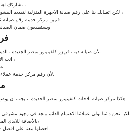
نشاركك اهتمامك ونقدر مدى الارتباك فى حالة حدوث خلل او عطل فى ايا من اجهزتنا المنزلية ،
لكن اتصالك بنا على رقم صيانة الاجهزة المنزلية لتقديم المشورة القنية ومساعدتك فى انهاء مشكلة طارئة او عطل بسيط هو امر نقدره تمام ونقدم لك الحلول الممكنة والمساعدة قدر المستطاع ،
فنيين مركز خدمة رقم صيانه كلف
ويستطيعون ضمان الصيانة 
فرع
لأن صيانه ديب فريزر كلفينيتور بمصر الجديدة ، الديب فريزر كلفينيتور غني عن التعريف فائق الجودة دائما ما تبهرنا بموديلات فريدة و مختلفة التقنية عن مثيلاتها انها كلفينيتور.
انت الان تتعامل مع خبراء من مركز صيانه كلفينيتور للديب فريزر في مصر الجديدة ،
شرفونا بالزيارة او اتصلوا نصلكم لعمل الخدمة المنزلية و بصيانة الفورية،
لأن رقم مركز خدمة عملاء كلفينيتور للديب فريزر بجميع المحافظات اتصلوا الان مركز صيانه كلفينيتور مصر الجديدة مباشرة.
مر
هكذا مركز صيانه ثلاجات كلفينيتور بمصر الجديدة ، يجب ان يوضح 
لكن نحن دائما نولي عملائنا الاهتمام الدائم ونجد في وجود مشرفي مراقبة الجودة الاختيار الامثل لخروج اجهزة الثلاجات سواء من مركز الصيانه لثلاجات كلفينيتور المعتمد بمصر الجديدة او من منزل العميل.
بالأضافة للايدي المدربة صاحبة الخبرة في كافة اعطال ثلاجات كلفينيتور بجميع موديلاتها القديم منها والحديث،
احصلوا معنا على افضل خدمة للثلاجات في مصر الجديدة من خلال رقم مركز صيانه كلفينيتور المعتمد في مصر الجديدة.