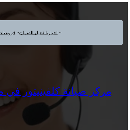
اخبارنا
تفعيل الضمان
فروعنا
ص
مركز صيانة كلفينيتور في مصر الجديدة 01112124913 وك