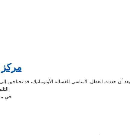
مركز ص
بعد أن حددت العطل الأساسي للغسالة الأوتوماتيك، قد تحتاجين إلى ط
التليفونات الوهمية لشركات صيانة غير معروفة، ما قد يعرضك لعمليات النصب.
في ما يلي جمعنا لك أرقام صيانة الغسالة الأوتوماتيك لأشهر الماركات في دمنهور: