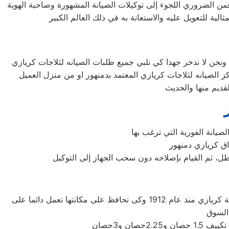
فمن الضروري اللجوء إلى توكيلات الصيانة المشهورة وصاحبة الهوية
لعطل، ثم القيام بإصلاحه دون سحب الجهاز إلى التوكيل
شركة كريازي اليابانيه من افضل الشركات التى توجد فى اسواق المكيفات وتوفر لنا افضل الاجهزه المنزليه التى تحتاجها، تأسست شركة كريازي منذ عام 1912 وكى تحافظ على مكانتها تعمل دائما على