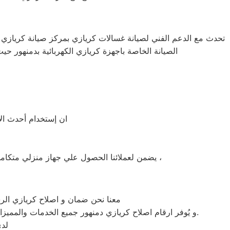
تحدث مع الدعم الفني لصيانة غسالات كريازي بمركز صيانة كريازي بد
الصيانة الخاصة باجهزة كريازي الكهربائية بدمنهور حي
ان إستخدام أحدث الأ
يضمن لعملائنا الحصول علي جهاز منزلي متكامل يعمل بأعلى مستوى من الكفاءة التي ينتظرها عملائنا ولتعزيز الثقة في مركز صيانة كريازي دمنهور المعتمد بدمنهور ،
معنا نحن ضمان و اصلاح كريازي الرس
و يُوفر ارقام اصلاح كريازي دمنهور جميع الخدمات والمميزات التي تُساهم في تحقيق راحة وأمان العملاء من خلال تخفيض أسعار تلك الخدمات والبُعد التام عن التكاليف المالية باهظة الثمن.
لدي