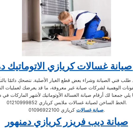
يانة غسالات كريازي الاتوماتيك د
لب فني الصيانة وشراء بعض قطع الغيار الأصلية. ننصحكِ دائمًا بالتأك
الخط الساخن لصيانة غسالات ملابس كريازي 01210999852.
كريازي 01096922100.
صيانة غسالات
صيانة ديب فريزر كريازي دمنهور