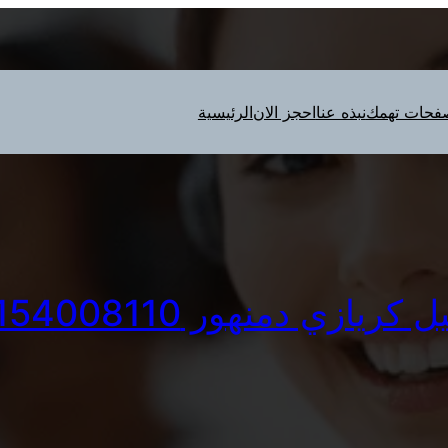
فحات تهمك
نبذه عنا
احجز الان
الرئيسية
 كريازي دمنهور 01154008110