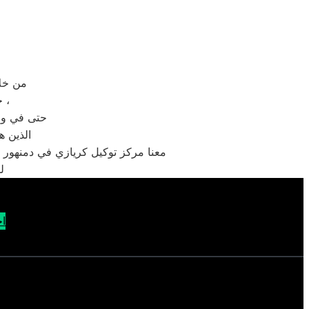
من خلال رقم الاتصال
حيث يتم الرد على مكالمات الخدمة والشكاوى والمبيعات خلال 30 ثانية ،
حتى في وقت
الذين ه
معنا مركز توكيل كريازي في دمنهور ا
ل
اح