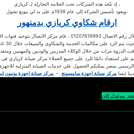
إذ تتّحد هذه الشركات تحت العلامة التجاريّة لـ كريازي ،
ويعود تأسيس الشركة إلى عام 1938م على يد لي بيونغ تشول،
ارقام شكاوي كريازي بدمنهور
 01207619993 ، قام مركز الاتصال بتوحيد قنوات الاتصال
 الذروة مرات من خلال الوكلاء المدربين والوديين والمهنيين ومتعد
م على استعداد دائمًا للرد على جميع العملاء مركز صيانة كريازي فى 
لرسمي بمصر يمكنكم الحصول علي خدمات الصيانة المنزلية للاجهزة ال
دينا ايضا
مركز صيانة اجهزة سامسونج
–
مركز صيانة اجهزة يونيون اير
جز موعدك الان