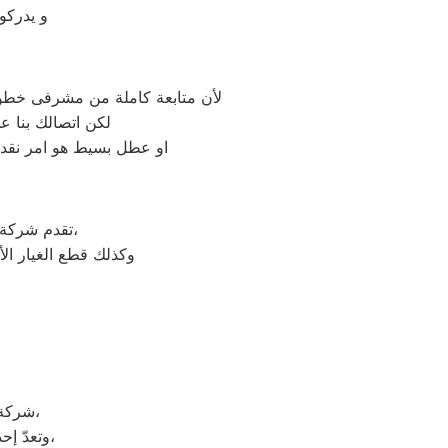
و يدركو
لأن متابعة كاملة من مشرفى خطوط 
لكن اتصالك بنا ع
او عطل بسيط هو امر نقدر
على جميع الأجهزة المنزلية،
تقدم شركة
وكذلك قطع الغيار ال
شركة كريازي هي شركة توجد في دولة كوريا الجنوبيّة، وتحديداً في مدينة سيؤول،
وتعدّ إحدى الشركات متعددة الجنسيات، وتضم الشركة العديد من الشركات التابعة لها،