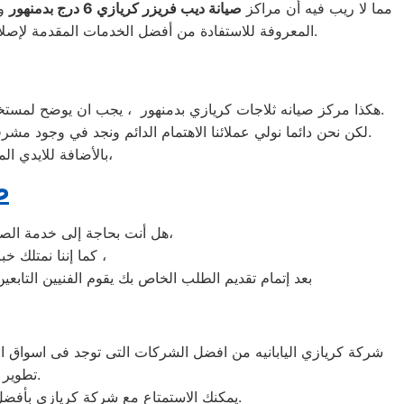
مما لا ريب فيه أن مراكز
صيانة ديب فريزر كريازي
6
درج بدمنهور
وا
الواجهة المثالية للتعويل عليه والاستعانة به في ذلك العالم الكبير.
المعروفة للاستفادة من أفضل الخدمات المقدمة لإصلاح
هكذا مركز صيانه ثلاجات كريازي بدمنهور ، يجب ان يوضح لمستخدمى ثلاجات كريازي بدمنهور ان كلنا يعلم مدى اهمية الثلاجة بالمنزل ونحن لا ندخر جهدا كي نلبي جميع طلبات الصيانه لثلاجات كريازي.
لكن نحن دائما نولي عملائنا الاهتمام الدائم ونجد في وجود مشرفي مراقبة الجودة الاختيار الامثل لخروج اجهزة الثلاجات سواء من مركز الصيانه لثلاجات كريازي المعتمد بدمنهور او من منزل العميل.
بالأضافة للايدي المدربة صاحبة الخبرة في كافة اعطال ثلاجات كريازي بجميع موديلاتها القديم منها والحديث،
ص
هل أنت بحاجة إلى خدمة الصيانة الفورية لغسالة الأطباق كريازي دمنهور لديك؟ نحن نمنحك خدمة الصيانة الفورية التي ترغب بها،
كما إننا نمتلك خبرة أكثر من 10 سنوات في خدمات إصلاحات كافة أنواع غسالات الأطباق كريازي دمنهور ،
بعد إتمام تقديم الطلب الخاص بك يقوم الفنيين التابعي
تطوير الاجهزه التى تصنعها وتكون دقيقه ومتميزه لكى حتى تظل رقم 1 في السوق.
يمكنك الاستمتاع مع شركة كريازي بأفضل عروض تكييف كريازي والخصومات الدائمة على كافة الموديلات من تكييف 1.5 حصان و2.25حصان و3حصان.