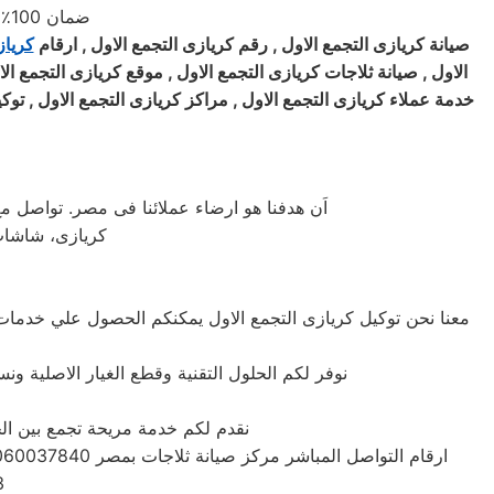
ضمان 100٪ على كافة قطع الغيار لمدة عام كامل والصيانة ولدينا فحص مجاني لجميع الاجهزة
صيانة
كريازى
التجمع الاول , رقم
كريازى
التجمع الاول , ارقام
كريا
الاول , صيانة ثلاجات
كريازى
التجمع الاول , موقع
كريازى
التجمع ال
خدمة عملاء
كريازى
التجمع الاول , مراكز
كريازى
التجمع الاول , توك
اَن هدفنا هو ارضاء عملائنا فى مصر. تواصل م
كريازى، شاشات 
معنا نحن توكيل كريازى التجمع الاول يمكنكم الحصول علي خدمات ا
نوفر لكم الحلول التقنية وقطع الغيار الاصلية ون
نقدم لكم خدمة مريحة تجمع بين الج
01112124913 – 01095999314 – 01095999314 – 01095999314