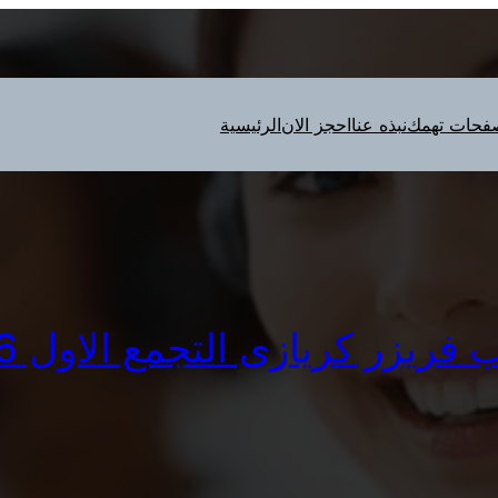
فحات تهمك
نبذه عنا
احجز الان
الرئيسية
يزر كريازى التجمع الاول 0235699066