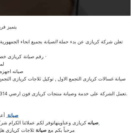
يتميز فر
تعلن شركة كريازى عن بدء حملة
الصيانة
بجميع انحاء الجمهورية بخصومات هائلة تصل لـ 20% وتح
كريازى التجمع الاول و المحافظات ·
رقم
صيانة
كريازى خصم 30% خدمه عملاء كريازى مصر · ا
لم
صيانه اجهزه
صيانة غسالات كريازى التجمع الاول , توكيل ثلاجات كريازى التجم
تعمل الشركة على خدمة وصيانة منتجات كريازى فون ارضي 01095999314 . للابلاغ عن الصيانة والاعطال الاتصال 01095999314 . الخدمات: التجمع الاول, التجمع الاول, التجمع الاول والوجة البحري.
صيانة
أعط
صيانه
كريازى وعناوينهاتوفر لكم عملائنا الكرام ش
مرحباً بكم مع
صيانة
ثلاجات كريازى هل