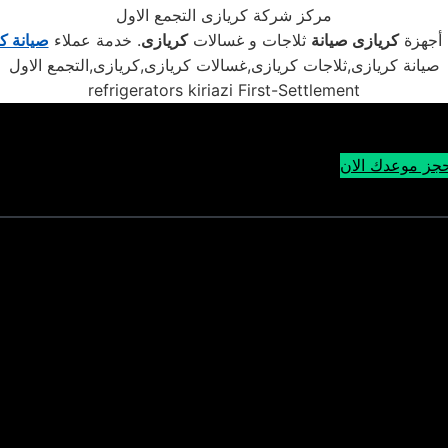
مركز شركة كريازى التجمع الاول
أجهزة
كريازى
صيانة
ثلاجات و غسالات
كريازى
. خدمة عملاء
صيانة ك
صيانة كريازى,ثلاجات كريازى,غسالات كريازى,كريازى,التجمع الاول
refrigerators kiriazi First-Settlement
جز موعدك الان