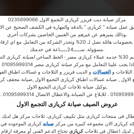
مركز صيانة ديب فريزر كريازى التجمع الاول 0235699066
يق عمل صيانة ” كريازى ” بالدقه والمهارة في الكشف الصحيح عن ال
وذالك يميزهم عن غيرهم من الفنيين الخاصين بشركات أخري.
ذر الشركة من التعامل مع اي ارقام اخري غير الرقم الموحد
مسؤولة. ســـــ24ـــــاعة في خدمتك.
لخط الساخن
لصيانة
اذا يجب علينا التعامل مع مركز
صيانة
كريازى مصر 01095999314 ؟
 الثلاجات و
الغسالات
و الديب فريزر و الثلاجات و غسالات اطباق الفو
ع الاول , صيانه غسالات اطباق كريازى التجمع الاول ,صيانة مجفف كري
,توكيل صيانة ثلاجات كريازى التجمع الاول
عروض الصيف صيانة كريازى التجمع الاول
ال فى منتجات كريازى مثل تكييف كريازى، ثلاجات مركز هل لديك 
ركه كريازى الان مجموعه كبيره من مركز
صيانه
كريازى الموجوده في
 لديك اعطال فى ثلاجات
كريازى
تحتاج الدعم الفنى أو معرفة ارقام