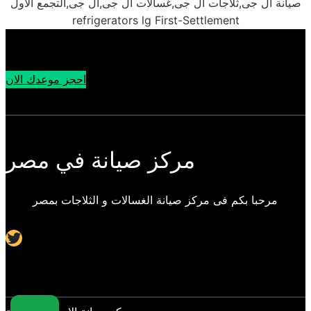
صيانة ال جى,ثلاجات ال جى,غسالات ال جى,ال جى,التجمع الاول
refrigerators lg First-Settlement
احجز موعدك الان
مركز صيانة في مصر
مرحبا بكم فى مركز صيانة الغسالات و الثلاجات بمصر
Twitter