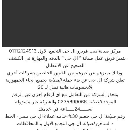
مركز صيانة ديب فريزر ال جى التجمع الاول 01112124913
يتميز فريق عمل صيانة ” ال جى ” بالدقه والمهارة في الكشف
الصحيح عن الاعطال
وذالك يميزهم عن غيرهم من الفنيين الخاصين بشركات أخري.
تعلن شركة ال جى عن بدء حملة
الصيانة
بجميع انحاء الجمهورية
بخصومات هائلة تصل لـ 20%
وتحذر الشركة من التعامل مع اي ارقام اخري غير الرقم
الموحد
للصيانة
0235699066 والشركة غير مسؤولة.
ســـــ24ـــــاعة في خدمتك.
رقم
صيانة
ال جى خصم 30% خدمه عملاء ال جى مصر · الخط
ال جى التجمع الاول و المحافظات ·
الساخن
لصيانة