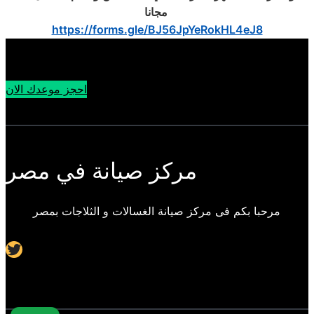
‎
مجانا
https://forms.gle/BJ56JpYeRokHL4eJ8
احجز موعدك الان
مركز صيانة في مصر
مرحبا بكم فى مركز صيانة الغسالات و الثلاجات بمصر
Twitter