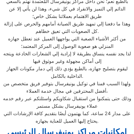
بالطبع نعم؛ نحن داخل مراكز يونيفرسال المُعتمدة نهتم بالسعي
الدائم إلي التميز والانفراد في كل شيء، وهذا لن يأتي إلا عن
طريق الاهتمام بعملائنا بشكل خاص؛
وهذا ما دفعنا إلي تمهيد طريق الصيانة أمامهم والحرص على إزالة
كل الصعوبات التي تعيق خطاهم.
من أكثر الأشياء الصعبة التي يواجهها العميل عند تعطل جهازه
المنزلي هو صعوبة الوصول إلى المركز المعتمد؛
لذا يجد نفسه ينساق بطريقة لا إرادية إلي الشعارات الخادعة ويتجه
إلى أماكن مجهولة وغير موثوق فيها
ليقوم بتصليح جهازه، بالطبع يؤدي ذلك إلي دمار مكونات الجهاز
الداخلية بالكامل.
ولهذا السبب قمنا في توكيل يونيفرسال بتوفير فريق متخصص من
أفضل المحترفين في مجال خدمة العملاء،
وذلك حتى يتمكنوا من استقبال شكاويكم واسئلتكم عبر رقم خدمه
عملاء يونيفرسال بشكل مستمر
على مدار 24 ساعة، كما يهتمون أيضًا بتقديم كافة الإرشادات التي
يحتاج إليها العميل للعناية بجهازه.
امكانيات مراكز يونيفرسال الرئيسي