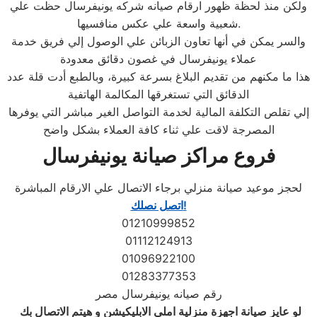
ولكن منذ لحظة ظهور ارقام صيانه شركه يونيفرسال حظت علي
شعبية واسعة علي عكس منافسيها.
والسر يمكن في أنها تعاون الزبائن علي الوصول إلي فريق خدمة
عملاء يونيفرسال في غصون دقائق معدودة
هذا ما مكنهم من تقديم البلاغ بسرعة كبيرة، وبالطبع أدت قلة عدد
الدقائق التي تستغرقها المكالمة الهاتفية
إلي تقلص التكلفة المالية لخدمة التواصل الغير مباشر التي يوفرها
المصرجة لاقت علي ثناء كافة العملاء بشكل واضح
فروع مراكز صيانة يونيفرسال
لحجز موعيد صيانة منزلي برجاء الاتصال علي الارقام المباشرة
اتصل نصلك!
01210999852
01112124913
01096922100
01283377353
رقم صيانه يونيفرسال مصر
لو عايز صيانة اجهزة منزلية املي الابليكيشن و هيتم الاتصال بك