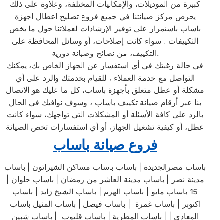
كبيرة من الموديلات، والإمكانيات المختلفة، وعلاوة على ذلك
يحرص مركز صيانتنا في جميع فروع تصليح اعطال اجهزة
باساب باستمرار على توفير الإرشادات لعملائنا حول ما يخص
التكييفات ، سواء كانت إصلاحات، أو وسائل المحافظة على
التكييف، من نصائح وصيانة دورية.
في حالة رغبتك في أي استفسار عن الجهاز الخاص بك، يمكنك
التواصل مع خدمة العملاء ، للقيام بخدمتك والرد على أي
مشكلة أو عطل متعلق بأجهزة باساب، كل ما عليك هو الاتصال
بنا عبر أرقام صيانة تكييف باساب ، وسوف نوافيك في الحال
بالرد على كافة الأسئلة أو المشكلات التي تواجهك، سواء كانت
عطل، أو كيفية تشغيل الجهاز، أو أي استفسارات تخص الصيانة
فروع صيانة باساب
باساب مصرالجديدة | باساب باساب مساكن الشيراتون | باساب
مديتة نصر | باساب مدينة العاشر من رمضان | باساب حلوان |
15 باساب مايو | باساب الهرم | باساب الشيخ زايد | باساب
اكتوبر | باساب غمرة | باساب فيصل | باساب المنيل باساب
المعادي | | باساب المطرية | باساب قليوب | باساب شبين