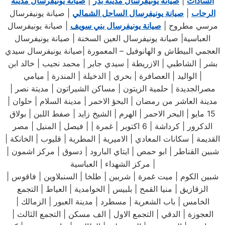
السادات
|
صيانة يونيفرسال مدينة بدر
|
صيانة يونيفرسال مدينة
الرحاب
|
صيانة يونيفرسال الساحل الشمالي
| صيانة يونيفرسال
مرسي مطروح |
صيانة يونيفرسال بني سويف
| صيانة يونيفرسال
العباسية| صيانة يونيفرسال العين السخنة | صيانة يونيفرسال
العجمي البيطاش و الهانوفيل – المعمورة |صيانة يونيفرسال سيدي
بشر | الشاطبي | الازريطة | سيدي جابر | محمد نجيب | خالد ابن
الواليد | العصافرة | بحري | الدخيلة | المندرة | ميامي |
مصرالجديدة | حلمية الزيتون | مساكن الشيراتون | مديتة نصر |
مدينة العاشر من رمضان | البحؤ الاحمر | مدينة السلام | حلوان |
15 مايو | البحر الاحمر | الهرم | الشيخ زايد | صفط اللبن | بولاق
الدكرور | كرداشة | 6 اكتوبر | غمرة | | فيصل | المنيل | مصر
القديمة | سكانات المعادي | الاميرية | المطرية | قليوب | الخانكة |
شبين القناطر | ابو حمص | ايتاي البارود | دسوق | مركز اشمون |
مركز الشهداء | العباسية |
شبين الكوم | ميت غمرة | شربين | طلخا | السنبلاوين | فاقوس |
الزقازيق | منيا القمح | بلبيس | الحوامدية | العياط | التجمع
الخامس | باب الشعرية | مسطرد | مدينة العبور | الزمالك |
العجوزة | الدقي | التجمع الاول | الف مسكن | التجمع الثالث |