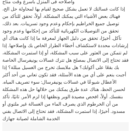
واصلاحه فى المنزل باسرع وقت متاح
إذا كانت غسالتك لا تعمل بشكل صحيح لقيام بها لمحاولة حل الح،
فهناك بعض الأشياء التي يمكنك المشكلة. أولاً، تحقق للتأكد من
توصيل جميع الخراطيم بإحكام وعدم وجود تسريبات. بعد ذلك،
تحقق من التوصيلات الكهربائية للتأكد من إحكامها وعدم وجود
تآكل. أخيرًا، تحقق من دليل الجهاز لمعرفة ما إذا كانت هناك أي
إرشادات محددة لاستكشاف أخطاء الطراز الخاص بك وإصلاحها. إذا
لم تتمكن من العثور على سبب المشكلة، أو إذا استمرت المشكلة،
فقد تحتاج إلى الاتصال بمصلح هل تترك غسالات يونيفرسال الخاصة
بك بقعًا على أكوابك؟ هل ملابسك تخرج من الغسيل مبللة؟ إذا
أجبت بنعم على أي من هذه الأسئلة، فقد تكون تعاني من أحد أكثر
الأعطال شيوعًا في غسالات يونيفرسال: سوء تصريف المياه.
لحسن الحظ، هناك عدة طرق يمكنك من خلالها حل هذه المشكلة
بنفسك. أولاً، افحص مصيدة الوبر ونظفها إذا لزم الأمر. ثانيًا، تأكد
من أن الخرطوم الذي يصرف الماء من الغسالة غير ملتوي أو
مسدود. أخيرًا، إذا استمرت المشكلة، فقد تحتاج إلى الاتصال بفني
الخدمة الشاملة لصيانة جهازك