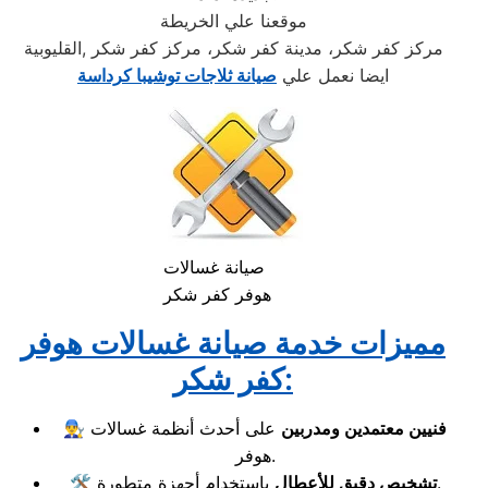
موقعنا علي الخريطة
مركز كفر شكر، مدينة كفر شكر، مركز كفر شكر ,القليوبية
ايضا نعمل علي
صيانة ثلاجات توشيبا كرداسة
صيانة غسالات
هوفر كفر شكر
مميزات خدمة صيانة غسالات هوفر
كفر شكر:
فنيين معتمدين ومدربين
على أحدث أنظمة غسالات
👨‍🔧
هوفر.
باستخدام أجهزة متطورة.
تشخيص دقيق للأعطال
🛠️