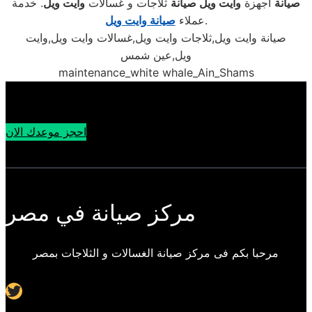
صيانة
أجهزة
وايت ويل
صيانة
ثلاجات و غسالات
وايت ويل
. خدمة
.
عملاء
صيانة وايت ويل
صيانة وايت ويل,ثلاجات وايت ويل,غسالات وايت ويل,وايت
ويل,عين شمس
maintenance_white whale_Ain_Shams
احجز موعدك الان
مركز صيانة في مصر
مرحبا بكم فى مركز صيانة الغسالات و الثلاجات بمصر
Twitter