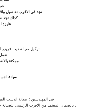
صيا
, تجد في الاقرب تفاصيل و
, كذلك تجد 
عايزة ا
توكيل صيانة ديب فريزر 
نعمل
ممكنة بالاضا
صيانة اندست
فى المهندسين ؛ صيانة اندست المه
| بالضمان المعتمد من الاقرب الرئيسى للصيانة فى مصر و جميع المحافظات . حيث ان صيانة الصيانة تتميز بالسهولة في الإجراءات والسرعة والدقة والالتزام بالمواعيد .