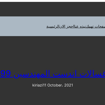
فحات تهمك
نبذه عنا
احجز الان
الرئيسية
ات اندست المهندسين 01125892599
kiriazi
11 October، 2021