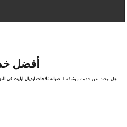
أفضل خدما
هل تبحث عن خدمة موثوقة لـ
صيانة ثلاجات ايديال ايليت في الن
إعادة تشغيل جهازك بكفاءة للحفاظ على طعا