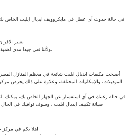
في حالة حدوث أي عطل في مايكروويف ايديال ايليت الخاص بك، 
تعتبر الافر
ولأننا نعي جيدا مدى اهمية صيانة ميكروويف ايديال ايليت في المنزل فقد وفرنا خدمة مميزة وقطع غيار اصلية لكافة الأعطال.
أصبحت مكيفات ايديال ايليت شائعة في معظم المنازل المصرية، ن
الموديلات، والإمكانيات المختلفة، وعلاوة على ذلك يحرص مركز 
في حالة رغبتك في أي استفسار عن الجهاز الخاص بك، يمكنك التوا
صيانة تكييف ايديال ايليت ، وسوف نوافيك في الحال 
اهلا بكم في مركز صي