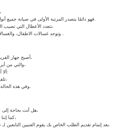
نظرًا لأن وكلاء ايديال ايليت يدرك جيدًا ما يحتاجه ال
فهو دائمًا يتصدر المرتبة الأولى في صيانة جميع أنواع الغسالات الخاصة بماركة صيانه ايديال ايليت النزهة تحت أيدي أنسب النزهة، مع مراعاة توفير أفضل خدمات الدعم الفنى.
تتعدد الأعطال التي تصيب الغسالات بمختلف فئات الصنع والنوع من غسالات اوتوماتيك، واخرى فوق اوتوماتيك، والنصف اتوماتيك،
وتوجد غسالات الاطفال، والغسالات العادية، ويتمتع مركز خدمة العملاء بوجود مهارة وخبرة عالية لافضل ارقام اعطال غسالات ايديال ايليت .
أصبح جهاز الفريزر من ماركة ايديال ايليت من الأجهزة الضرورية داخل كافة البيوت، وفقًا لمميزاته العديدة،
والتي من أبرزها حفظ الطعام لفترات طويلة، وتعدد موديلاته المختلفة، وبالرغم من مميزاته العديدة،
ألا أنه من المحتمل حدوث بعض الأعطال التي تتطلب الصيانة، ومن هذه الأعطال:
تلف التايمر، أو مشكلة في الترموستات، أو السخان، أو عطل بالدائرة الكهربائية،
وفي هذه الحالة يجب عليك الاتصال بخدمة صيانة ديب فريزر ايديال ايليت النزهة لعمل الإصلاحات اللازمة.
هل أنت بحاجة إلى خدمة الصيانة الفورية لغسالة الأطباق لديك؟ نحن نمنحك خدمة الصيانة الفورية التي ترغب بها،
كما إننا نمتلك خبرة أكثر من 10 سنوات في خدمات إصلاحات كافة أنواع غسالات الأطباق،
بعد إتمام تقديم الطلب الخاص بك يقوم الفنيين التابعين لـ غسالات الاطباق ، بعمل معاينة بالمنزل لتحديد العطل، ثم القيام ب اصلاح غسالات اطباق ايديال ايليت دون سحب الجهاز إلى الوكلاء.