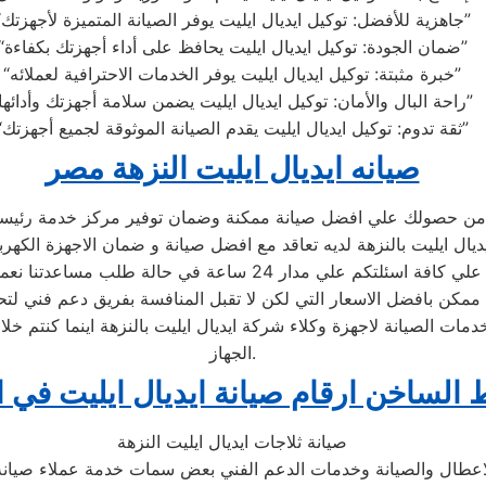
“جاهزية للأفضل: توكيل ايديال ايليت يوفر الصيانة المتميزة لأجهزتك”
“ضمان الجودة: توكيل ايديال ايليت يحافظ على أداء أجهزتك بكفاءة”
“خبرة مثبتة: توكيل ايديال ايليت يوفر الخدمات الاحترافية لعملائه”
“راحة البال والأمان: توكيل ايديال ايليت يضمن سلامة أجهزتك وأدائها”
“ثقة تدوم: توكيل ايديال ايليت يقدم الصيانة الموثوقة لجميع أجهزتك”
صيانه ايديال ايليت النزهة مصر
أكد من حصولك علي افضل صيانة ممكنة وضمان توفير مركز خدمة رئيس
يال ايليت بالنزهة لديه تعاقد مع افضل صيانة و ضمان الاجهزة الكهربا
دار 24 ساعة في حالة طلب مساعدتنا نعمل علي توصيل اجهزتكم
ممكن بافضل الاسعار التي لكن لا تقبل المنافسة بفريق دعم فني لتح
ات الصيانة لاجهزة وكلاء شركة ايديال ايليت بالنزهة اينما كنتم 
الجهاز.
 الساخن ارقام صيانة ايديال ايليت في ا
صيانة ثلاجات ايديال ايليت النزهة
لاعطال والصيانة وخدمات الدعم الفني بعض سمات خدمة عملاء صيا