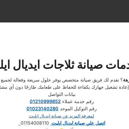
ت صيانة ثلاجات ايديال ايل
زهة
؟ نقدم لك فريق صيانة متخصص يوفر حلول سريعة وفعالة لجميع أع
مك طازجًا دون أي مشاكل.
بيانات التواصل
رقم خدمة عملاء
01210999852
رقم التوكيل الموحد
01023140280
لمعرفة المزيد عن صيانة ايديال ايليت
اتصل علي صيانة ايديال ايليت
01154008110