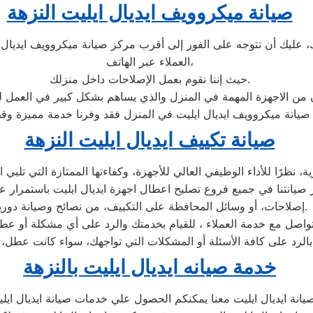
صيانة ميكروويف ايديال ايليت النزهة
عليك أن تتوجه على الفور إلى أقرب مركز صيانة ميكروويف ايديال 
العملاء عبر الهاتف،
حيث إننا نقوم بعمل الإصلاحات داخل منزلك.
ان من الاجهزة المهمة في المنزل والذي يساهم بشكل كبير في العمل ل
صيانة تكييف ايديال ايليت النزهة
ظرًا للأداء الوظيفي العالي للأجهزة، وكفاءتها الممتازة التي تلبي ا
صيانتنا في جميع فروع تصليح اعطال اجهزة ايديال ايليت باستمرار عل
إصلاحات، أو وسائل المحافظة على التكييف، من نصائح وصيانة دورية.
صل مع خدمة العملاء ، للقيام بخدمتك والرد على أي مشكلة أو عطل م
بالرد على كافة الأسئلة أو المشكلات التي تواجهك، سواء كانت عطل، 
خدمة صيانه ايديال ايليت بالنزهة
انة ايديال ايليت معنا يمكنكم الحصول علي خدمات صيانة ايديال ايليت