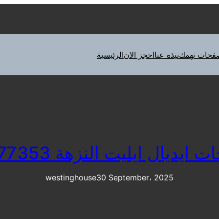
فحات تهمك
نبذه عنا
احجز الان
الرئيسية
ايديال ايليت النزهة 01283377353
westinghouse
30 September، 2025