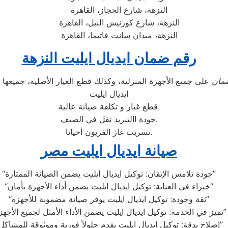
النزهة، شارع الحجاز، القاهرة
النزهة، شارع كورنيش النيل، القاهرة
النزهة، ميدان سانت فاتيما، القاهرة
رقم ضمان ايديال ايليت النزهة
مان
على جميع الأجهزة المنزلية، وكذلك قطع الغيار الأصلية، جميع
ايديال ايليت
قطع غيار و تكلفة صيانة عالية.
جودة االتبريد تقل في الصيف.
تسريب غاز الفريون أحيانا.
صيانة ايديال ايليت مصر
“جودة تلامس الإتقان: توكيل ايديال ايليت يضمن الصيانة الممتازة”
“خبراء في العناية: توكيل ايديال ايليت يضمن أداء الأجهزة بأمان”
“ثقة وجودة: توكيل ايديال ايليت يوفر صيانة مضمونة للأجهزة”
“تميز في الخدمة: توكيل ايديال ايليت يضمن الأداء الأمثل لجميع الأجهزة”
“إصلاح بدقة: توكيل ايديال ايليت يقدم حلولاً فورية وموثوقة للمشاكل”