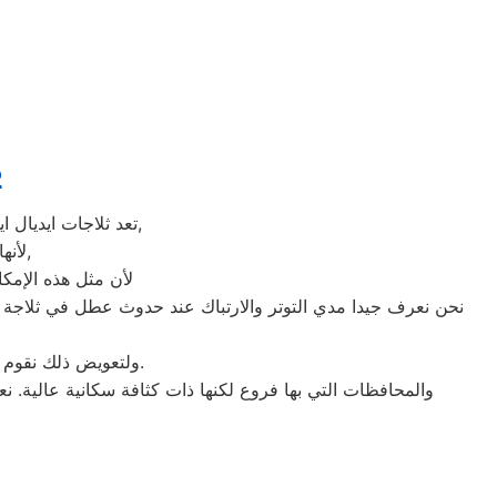
ص
تعد ثلاجات ايديال ايليت هي أهم الأجهزة الكهربائية التي توفرها الشركة و أكثرها مبيعاً بين بقية المنتجات الأخرى,
لأنها قوية جداً في عمليات التبريد و تتضمن بعض التقنيات المتميزة كتقنية الانفلتر,
لأن مثل هذه الإمكا
نحن نعرف جيدا مدي التوتر والارتباك عند حدوث عطل في ثلاجة ايد
ولتعويض ذلك نقوم بتوجية خطوط سير منظمة من المقر الرئيسي ل صيانه ايديال ايليت النزهة لتلك المحافظات.
والمحافظات التي بها فروع لكنها ذات كثافة سكانية عالية. ن