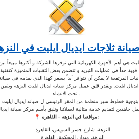
يانة ثلاجات ايديال ايليت في النزه
نيات المرتفعة لا يمكن أن تتوافر أبداً بسعر كهذا الذي نقدمه في صيانة
يال ايليت. ونقدر قلق عميل مركز صيانه ايديال ايليت النزهة ونثمن 
تحت الانشاء .
عمل جاهدين لتقديم خدمة مثالية لعملائنا وتليق بأسم مركز صيانة ايدي
مواقعنا في النزهة – القاهرة:
📍
النزهة، شارع جسر السويس، القاهرة
النزهة، ميدان المحكمة، القاهرة