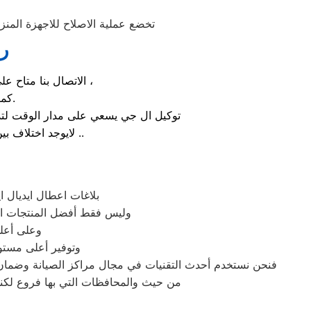
تخضع عملية الاصلاح للاجهزة المنزل
رق
الاتصال بنا متاح على الدوام من خلال رقم صيانة ال جي الارضي او بالضغط علي ايقونة الهاتف ثم الاتصال ،
كما يوجد ايضاً ارقام تليفون ال جي الموجودة بصفحة التواصل مع عملائنا.
توكيل ال جي يسعي على مدار الوقت لتذل
لايوجد اختلاف بين مواعيد العمل بجميع الفروع المتواجد بالمدن والمحافظات نهدف دائماً لراحة عملائنا ..
بلاغات اعطال ايديال ا
وليس فقط أفضل المنتجات الأ
وعلى أعلى
وتوفير أعلى مستوي
فنحن نستخدم أحدث التقنيات في مجال مراكز الصيانة وضمان 
من حيث والمحافظات التي بها فروع لكنها 