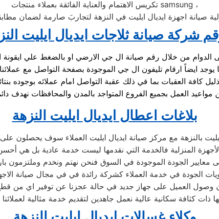
تكريس الاهتمام والعناية الفائقة بعملاء منتجات samsung ،
ية صيانة اجهزة ايديال ايليت في النزهة لتجاربَ صارمة لضمان مطابقت
م شركة صيانة ثلاجات ايديال ايليت النز
يل كافة العقبات بما في ذلك عقبة التواصل امام عملائه بوجوده ب
بلاغات اعطال ايديال ايليت النزهة
يليت بالنزهة مع مركز صيانة ايديال ايليت العملاء سوف يحصلون على ص
جهزة المنزلية فالخدمة التي نقدمها ليست خدمة عادية بل هي أحسن
 معايير الجودة الموجودة في السوق فنحن نهتم ونخدم وملتزمون بارض
ات الجودة في خدمة العملاء كشركة رائدة في في مجال صيانة الاجهزة
وصول العميل على جهاز جديد في حالة عجزنا عن توفير اي من قطع ال
ذات كثافة سكانية عالية نعمل جاهدين لتقديم خدمة مثالية لعملائنا و
وكلاء غسالات ايديال ايليت النزهة