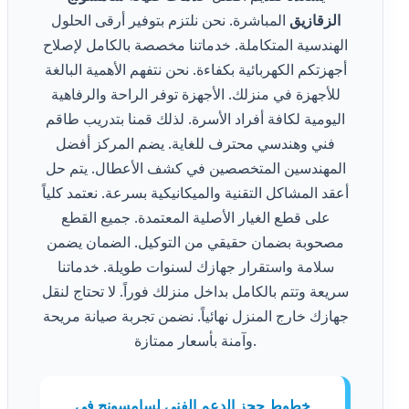
الزقازيق
المباشرة. نحن نلتزم بتوفير أرقى الحلول
الهندسية المتكاملة. خدماتنا مخصصة بالكامل لإصلاح
أجهزتكم الكهربائية بكفاءة. نحن نتفهم الأهمية البالغة
للأجهزة في منزلك. الأجهزة توفر الراحة والرفاهية
اليومية لكافة أفراد الأسرة. لذلك قمنا بتدريب طاقم
فني وهندسي محترف للغاية. يضم المركز أفضل
المهندسين المتخصصين في كشف الأعطال. يتم حل
أعقد المشاكل التقنية والميكانيكية بسرعة. نعتمد كلياً
على قطع الغيار الأصلية المعتمدة. جميع القطع
مصحوبة بضمان حقيقي من التوكيل. الضمان يضمن
سلامة واستقرار جهازك لسنوات طويلة. خدماتنا
سريعة وتتم بالكامل بداخل منزلك فوراً. لا تحتاج لنقل
جهازك خارج المنزل نهائياً. نضمن تجربة صيانة مريحة
وآمنة بأسعار ممتازة.
خطوط حجز الدعم الفني لسامسونج في