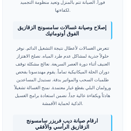
فوراً. الصيانة تتم بالمنزل وتعيد منظومة التجميد
لكفاءتها.
إصلاح وصيانة غسالات سامسونج الزقازيق
الفوق أوتوماتيك
تتعرض الغسالات لأعطال نتيجة التشغيل الدائم. نوفر
حلولاً جذرية لمشاكل عدم طرد المياه. نصلح الاهتزاز
العنيف أثناء دورة العصر السريعة. نعالج مشكلة توقف
دوران الحلة الميكانيكية تماماً. يقوم مهندسونا بفحص
طلمبات السحب والمواتير بدقة. نستبدل المساعدين
ورولمان البلي بقطع غيار معتمدة. نمنح الغسالة تشغيلاً
هادئاً وبكفاءة عالية جداً. نضمن استعادة برامج الغسيل
الذكية لحماية الأقمشة.
ارقام صيانة ديب فريزر سامسونج
الزقازيق الرأسي والأفقي