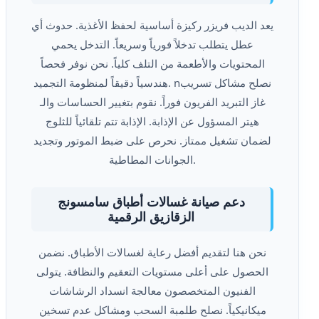
يعد الديب فريزر ركيزة أساسية لحفظ الأغذية. حدوث أي
عطل يتطلب تدخلاً فورياً وسريعاً. التدخل يحمي
المحتويات والأطعمة من التلف كلياً. نحن نوفر فحصاً
هندسياً دقيقاً لمنظومة التجميد. nنصلح مشاكل تسريب
غاز التبريد الفريون فوراً. نقوم بتغيير الحساسات والـ
هيتر المسؤول عن الإذابة. الإذابة تتم تلقائياً للثلوج
لضمان تشغيل ممتاز. نحرص على ضبط الموتور وتجديد
الجوانات المطاطية.
دعم صيانة غسالات أطباق سامسونج
الزقازيق الرقمية
نحن هنا لتقديم أفضل رعاية لغسالات الأطباق. نضمن
الحصول على أعلى مستويات التعقيم والنظافة. يتولى
الفنيون المتخصصون معالجة انسداد الرشاشات
ميكانيكياً. نصلح طلمبة السحب ومشاكل عدم تسخين