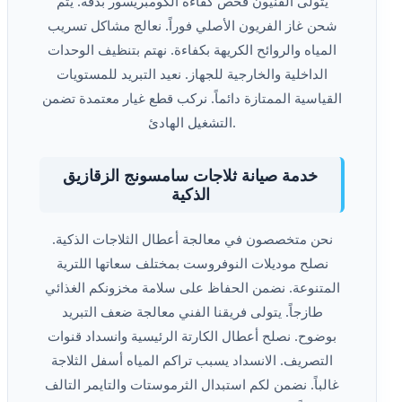
يتولى الفنيون فحص كفاءة الكومبريسور بدقة. يتم
شحن غاز الفريون الأصلي فوراً. نعالج مشاكل تسريب
المياه والروائح الكريهة بكفاءة. نهتم بتنظيف الوحدات
الداخلية والخارجية للجهاز. نعيد التبريد للمستويات
القياسية الممتازة دائماً. نركب قطع غيار معتمدة تضمن
التشغيل الهادئ.
خدمة صيانة ثلاجات سامسونج الزقازيق
الذكية
نحن متخصصون في معالجة أعطال الثلاجات الذكية.
نصلح موديلات النوفروست بمختلف سعاتها اللترية
المتنوعة. نضمن الحفاظ على سلامة مخزونكم الغذائي
طازجاً. يتولى فريقنا الفني معالجة ضعف التبريد
بوضوح. نصلح أعطال الكارتة الرئيسية وانسداد قنوات
التصريف. الانسداد يسبب تراكم المياه أسفل الثلاجة
غالباً. نضمن لكم استبدال الثرموستات والتايمر التالف