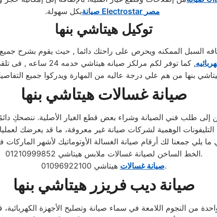
مصر
Electrostar
صيانة
بكل سهولة
.
توكيل هيتاشي بنها
لسبل الممكنه ويحرص على راحتك دائما , حيث يقوم بشرح جميع المن
ربائيه
, كما توفر لكم مرلكز ص
تاشي بنها من هم علي درجة عاليه من المهارة ويدركوا جميع التفاصيل
صيانة غسالات هيتاشي بنها
إلى طلب فني الصيانة وشراء بعض قطع الغيار الأصلية. ننصحكِ دائمًا ب
الخط الساخن لصيانة غسالات ملابس هيتاشي 01210999852.
هيتاشي 01096922100.
صيانة غسالات
صيانة ديب فريزر هيتاشي بنها
حدة من النجوم اللامعة في سماء صيانة وتصليح الأجهزة الكهربائية، 