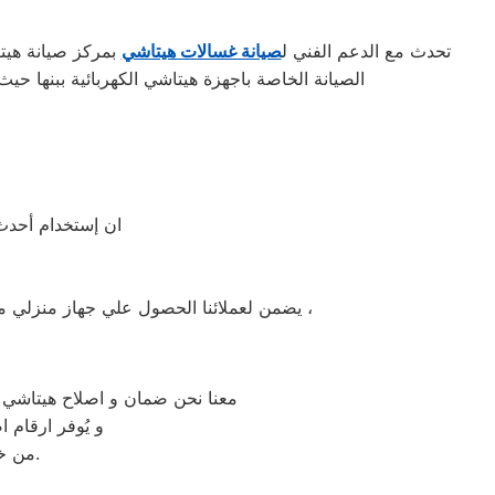
تحدث مع الدعم الفني ل
صيانة غسالات هيتاشي
بمركز صيانة هيتا
الصيانة الخاصة باجهزة هيتاشي الكهربائية ببنها ح
ان إستخدام أحدث 
يضمن لعملائنا الحصول علي جهاز منزلي متكامل يعمل بأعلى مستوى من الكفاءة التي ينتظرها عملائنا ولتعزيز الثقة في مركز صيانة هيتاشي بنها المعتمد ببنها ،
معنا نحن ضمان و اصلاح هيتاشي ال
و يُوفر ارقام 
من خلال تخفيض أسعار تلك الخدمات والبُعد التام عن التكاليف المالية باهظة الثمن.