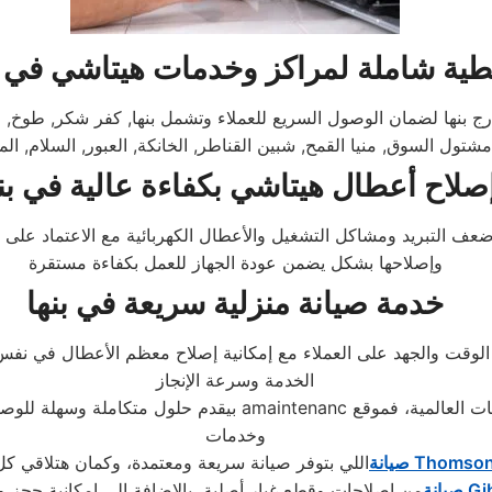
طية شاملة لمراكز وخدمات هيتاشي في ب
ا لضمان الوصول السريع للعملاء وتشمل بنها, كفر شكر, طوخ, القناطر
مشتول السوق, منيا القمح, شبين القناطر, الخانكة, العبور, السلام, الم
صلاح أعطال هيتاشي بكفاءة عالية في بن
التبريد ومشاكل التشغيل والأعطال الكهربائية مع الاعتماد على 
وإصلاحها بشكل يضمن عودة الجهاز للعمل بكفاءة مستقرة
خدمة صيانة منزلية سريعة في بنها
فير الوقت والجهد على العملاء مع إمكانية إصلاح معظم الأعطال في
الخدمة وسرعة الإنجاز
ت العالمية، فموقع
amaintenanc
بيقدم حلول متكاملة وسهلة للوص
وخدمات
Thomso
صيانة
اللي بتوفر صيانة سريعة ومعتمدة، وكمان هتلاقي ك
Gi
صيانة
من إصلاحات وقطع غيار أصلية، بالإضافة إلى إمكانية حجز 