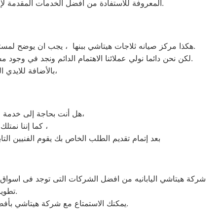
الواجهة المثالية للتعويل عليه والاستعانة به في ذلك العالم الكبير.
المعروفة للاستفادة من أفضل الخدمات المقدمة لإص
هكذا مركز صيانه ثلاجات هيتاشي ببنها ، يجب ان يوضح لمستخدمى ثلاجات هيتاشي ببنها ان كلنا يعلم مدى اهمية الثلاجة بالمنزل ونحن لا ندخر جهدا كي نلبي جميع طلبات الصيانه لثلاجات هيتاشي.
لكن نحن دائما نولي عملائنا الاهتمام الدائم ونجد في وجود مشرفي مراقبة الجودة الاختيار الامثل لخروج اجهزة الثلاجات سواء من مركز الصيانه لثلاجات هيتاشي المعتمد ببنها او من منزل العميل.
بالأضافة للايدي المدربة صاحبة الخبرة في كافة اعطال ثلاجات هيتاشي بجميع موديلاتها القديم منها والحديث،
هل أنت بحاجة إلى خدمة الصيانة الفورية لغسالة الأطباق هيتاشي بنها لديك؟ نحن نمنحك خدمة الصيانة الفورية التي ترغب بها،
كما إننا نمتلك خبرة أكثر من 10 سنوات في خدمات إصلاحات كافة أنواع غسالات الأطباق هيتاشي بنها ،
بعد إتمام تقديم الطلب الخاص بك يقوم الفنيين التا
تطوير الاجهزه التى تصنعها وتكون دقيقه ومتميزه لكى حتى تظل رقم 1 في السوق.
يمكنك الاستمتاع مع شركة هيتاشي بأفضل عروض تكييف هيتاشي والخصومات الدائمة على كافة الموديلات من تكييف 1.5 حصان و2.25حصان و3حصان.