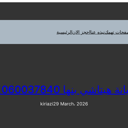
فحات تهمك
نبذه عنا
احجز الان
الرئيسية
ة هيتاشي بنها 01060037840
kiriazi
29 March، 2026