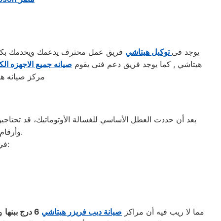
يوجد فى
توكيل هيتاشي
فريق عمل محترف يدعمك ويخدمك بكافه ا
هيتاشي , كما يوجد فريق دعم فنى يقوم
صيانه جميع الاجهزه الكه
مركز صيانه هي
بعد أن حددت العطل الأساسي للغسالة الأوتوماتيك، قد تحتاجين 
وأرقام التليفونات الوهمية لشركات صيانة غير معروفة، ما قد يعرضك لعمليات النصب.
في ما يلي جمعنا لك أرقام صيانة الغسالة الأوتوماتيك لأشهر الماركات في بنها:
مما لا ريب فيه أن مراكز
صيانة ديب فريزر هيتاشي
6
درج ببنها
وا