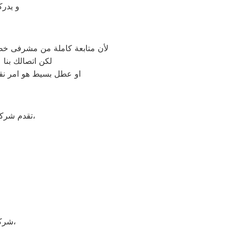
و يدرك
لأن متابعة كاملة من مشرفى خطو
لكن اتصالك بنا
او عطل بسيط هو امر نقد
على جميع الأجهزة المنزلية،
تقدم شرك
شركة هيتاشي هي شركة توجد في دولة كوريا الجنوبيّة، وتحديداً في مدينة سيؤول،