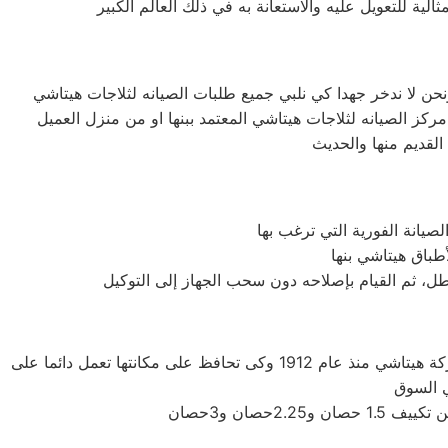
لعطل، ثم القيام بإصلاحه دون سحب الجهاز إلى التوكيل
شركة هيتاشي اليابانيه من افضل الشركات التى توجد فى اسواق المكيفات وتوفر لنا افضل الاجهزه المنزليه التى تحتاجها، تأسست شركة هيتاشي منذ عام 1912 وكى تحافظ على مكانتها تعمل دائما على