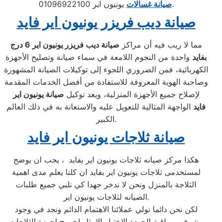
يونيون اير 01096922100.
صيانة غسالات
صيانة ديب فريزر يونيون اير فايد
مما لا ريب فيه أن مراكز
صيانة ديب فريزر يونيون اير
6 درج
بفايد
واحدة من النجوم اللامعة في سماء صيانة وتصليح الأجهزة
الكهربائية، فمن الضروري اللجوء إلى توكيلات الصيانة المشهورة
وصاحبة الهوية المعروفة للاستفادة من أفضل الخدمات المقدمة
لإصلاح جميع الأجهزة المنزلية، ويعد توكيل
صيانة يونيون اير
فايد
الواجهة المثالية للتعويل عليه والاستعانة به في ذلك العالم
الكبير.
صيانة ثلاجات يونيون اير فايد
هكذا مركز صيانه ثلاجات يونيون اير بفايد ، يجب ان يوضح
لمستخدمى ثلاجات يونيون اير بفايد ان كلنا يعلم مدى اهمية
الثلاجة بالمنزل ونحن لا ندخر جهدا كي نلبي جميع طلبات
الصيانه لثلاجات يونيون اير.
لكن نحن دائما نولي عملائنا الاهتمام الدائم ونجد في وجود
مشرفي مراقبة الجودة الاختيار الامثل لخروج اجهزة الثلاجات