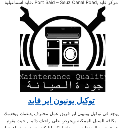
فايد اسماعيلية، Port Said – Seuz Canal Road, مركز فايد
توكيل يونيون اير فايد
يوجد فى توكيل يونيون اير فريق عمل محترف يدعمك ويخدمك
بكافه السبل الممكنه ويحرص على راحتك دائما , حيث يقوم
بشرح جميع المنتجات ومميزاتها لكم اذا كنتم تريدون شراء جهاز