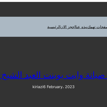
فحات تهمك
نبذه عنا
احجز الان
الرئيسية
صيانة وايت بوينت العبد الشيخ ز
kiriazi
6 February، 2023