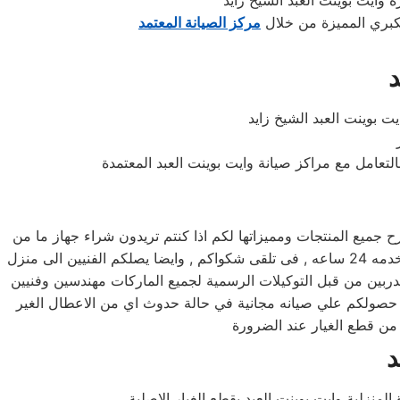
 وايت بوينت العبد الشيخ زايد
لكبري المميزة من خلال
مركز الصيانة المعتمد
د
يت بوينت العبد الشيخ زايد
تعامل مع مراكز صيانة وايت بوينت العبد المعتمدة
ميع المنتجات ومميزاتها لكم اذا كنتم تريدون شراء جهاز ما من
توكيل وايت بوينت العبد , كما يوجد فريق دعم فنى يقوم بصيانه جميع الاجهزه الكهربائيه, كما توفر لكم مرلكز صيانه وايت بوينت العبد خدمه 24 ساعه , فى تلقى شكواكم , وايضا يصلكم الفنيين الى منزل
مدربين من قبل التوكيلات الرسمية لجميع الماركات مهندسين وفنيين
كم حصولكم علي صيانه مجانية في حالة حدوث اي من الاعطال الغير
د
منزلية وايت بوينت العبد بقطع الغيار الاصلية