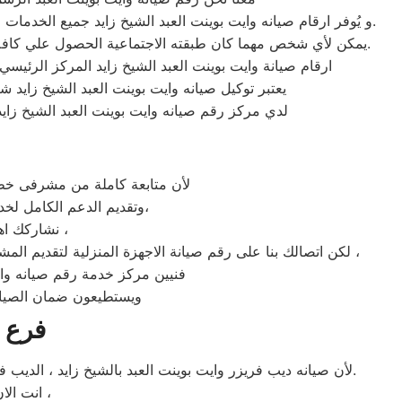
و يُوفر ارقام صيانه وايت بوينت العبد الشيخ زايد جميع الخدمات والمميزات التي تُساهم في تحقيق راحة وأمان العملاء من خلال تخفيض أسعار تلك الخدمات والبُعد التام عن التكاليف المالية باهظة الثمن.
يمكن لأي شخص مهما كان طبقته الاجتماعية الحصول علي كافة الخدمات وأعمال التصليح التي يُقدمها توكيل ميكروويف وايت بوينت العبد المُدعمة بباقات من الخصومات والعروض التي ليس لها مثيل.
ارقام صيانة وايت بوينت العبد الشيخ زايد المركز الرئيسي
يعتبر توكيل صيانه وايت بوينت العبد الشيخ زايد
لدي مركز رقم صيانه وايت بوينت العبد الشيخ زايد
لأن متابعة كاملة من مشرفى خطو
وتقديم الدعم الكامل لخدمة ما بعد البيع. دعم فنى شامل على مدار اليوم من خدمة عملاء وايت بوينت العبد فى الشيخ زايد،
نشاركك اهتمامك ونقدر مدى الارتباك فى حالة حدوث خلل او عطل فى ايا من اجهزتنا المنزلية ،
لكن اتصالك بنا على رقم صيانة الاجهزة المنزلية لتقديم المشورة القنية ومساعدتك فى انهاء مشكلة طارئة او عطل بسيط هو امر نقدره تمام ونقدم لك الحلول الممكنة والمساعدة قدر المستطاع ،
فنيين مركز خدمة رقم صيانه وايت
ويستطيعون ضمان الصيانة
فرع ص
لأن صيانه ديب فريزر وايت بوينت العبد بالشيخ زايد ، الديب فريزر وايت بوينت العبد غني عن التعريف فائق الجودة دائما ما تبهرنا بموديلات فريدة و مختلفة التقنية عن مثيلاتها انها وايت بوينت العبد.
انت الان تتعامل مع خبراء من مركز صيانه وايت بوينت العبد للديب فريزر في الشيخ زايد ،