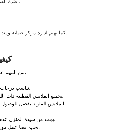
فترة الضمان غسالة ملابس وايت بوينت العبد 5 سنوات شامل بضمان شركة العربي جروب .
كما تهتم ادارة مركز صيانه وايت بوينت العبد بالشيخ زايد بأنتقاء امهر الشيخ زايد و الفنيين للعمل علي تقديم خدمة تليق بعملائنا بالشيخ زايد.
كيفي
من المهم عند عمل دورة الغسيل تحميل الغسالة بالمنسوجات المتقاربة والالوان ايضا.
تناسب درجات الحرارة مع القماش للتنظيف الجيد و المحافظة علي اللون ونسيج الملابس.
تجميع الملابس القطنية ذات اللون الابيض ضبط مؤشر الحرارة علي متوسط درجة من 65 درجة مئوية الي 85 درحة مئوية.
الملابس الملونة يفضل للوصول للاداء الجيد ضبط مؤشر الحرارة علي 40 درجة مئوية للمحافظة علي الالوان ونسيج القماش.
يجب من سيدة المنزل عدم الافراط في المسحوق لتجنب وجود لاثار مسحوق علي الملابس بعد اتمام دورة الغسيل.
يجب ايضا عمل دورة خل كل اربعة اشهر و ذلك لأذالة الترسبات بالحلة الخارجية والداخلية بالغسالة.