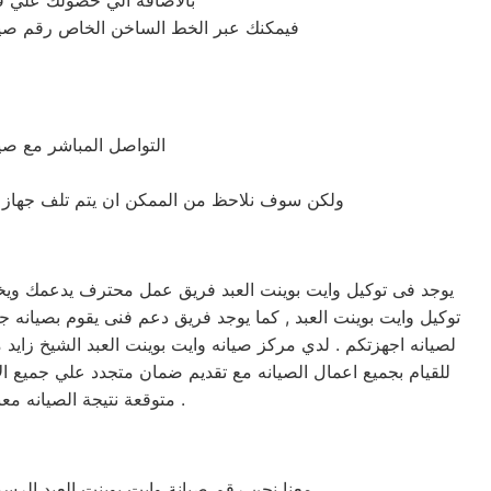
بالاضافة الي حصولك علي قطع
فيمكنك عبر الخط الساخن الخاص رقم صيانة
التواصل المباشر مع صيان
ولكن سوف نلاحظ من الممكن ان يتم تلف جهاز وايت
يوجد فى توكيل وايت بوينت العبد فريق عمل محترف يدعمك ويخدم
لصيانه اجهزتكم . لدي مركز صيانه وايت بوينت العبد الشيخ زايد
للقيام بجميع اعمال الصيانه مع تقديم ضمان متجدد علي جميع ال
متوقعة نتيجة الصيانه معنا سوف تكون اجهزتكم في امان وسوف تحصل علي صيانه وتغير لاي من قطع الغيار عند الضرورة .
معنا نحن رقم صيانة وايت بوينت العبد الرسم