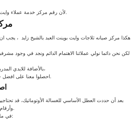
شرفونا 
لأن رقم مركز خدمة عملاء وايت بوينت العبد للديب فريزر بجميع المحافظات اتصلوا الان مركز صيانه وايت بوينت العبد الشيخ زايد مباشرة.
مركز
هكذا مركز صيانه ثلاجات وايت بوينت العبد بالشيخ زايد ، يجب ان
لكن نحن دائما نولي عملائنا الاهتمام الدائم ونجد في وجود مشرفي
بالأضافة للايدي المدربة صاحبة الخبرة في كافة اعطال ثلاجات وايت بوينت العبد بجميع موديلاتها القديم منها والحديث،
احصلوا معنا على افضل خدمة للثلاجات في الشيخ زايد من خلال رقم مركز صيانه وايت بوينت العبد المعتمد في الشيخ زايد.
اصل
بعد أن حددت العطل الأساسي للغسالة الأوتوماتيك، قد تحتاجين 
وأرقام التليفونات الوهمية لشركات صيانة غير معروفة، ما قد يعرضك لعمليات النصب.
في ما يلي جمعنا لك أرقام صيانة الغسالة الأوتوماتيك لأشهر الماركات في الشيخ زايد: