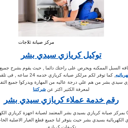
مركز صيانة ثلاجات
توكيل كريازي سيدي بشر
السبل الممكنه ويحرص على راحتك دائما , حيث يقوم بشرح جميع الم
ربائيه
, كما توفر لكم مرلكز صي
ي سيدي بشر من هم علي درجة عاليه من المهارة ويدركوا جميع التفا
لمعرفة الكثير اكتر عن
شركتنا
رقم خدمة عملاء كريازي سيدي بشر
تحدث مع الدعم الفني لصيانة غسالات كريازي 01283377353 بمركز صيانة كريازي بسيدي بشر المعتمد
ي الكهربائية بسيدي بشر حيث يتوفر لنا جميع قطع الغيار الاصلية ال
تكييفات كريازي