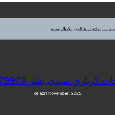
فحات تهمك
نبذه عنا
احجز الان
الرئيسية
 كريازي سيدي بشر 01092279973
kiriazi
1 November، 2025