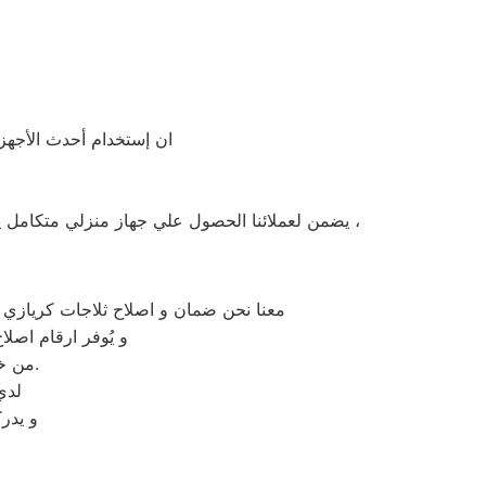
ان إستخدام أحدث الأجهزة
يضمن لعملائنا الحصول علي جهاز منزلي متكامل يعمل بأعلى مستوى من الكفاءة التي ينتظرها عملائنا ولتعزيز الثقة في مركز صيانة كريازي سيدي بشر المعتمد بسيدي بشر ،
معنا نحن ضمان و اصلاح ثلاجات كريازي ا
و يُوفر ارقام اصل
من خلال تخفيض أسعار تلك الخدمات والبُعد التام عن التكاليف المالية باهظة الثمن.
لدي
و يدر