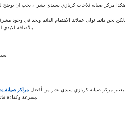
هكذا مركز صيانه ثلاجات كريازي بسيدي بشر ، يجب ان يوضح لمس
لكن نحن دائما نولي عملائنا الاهتمام الدائم ونجد في وجود مشرفي مراقبة الجودة الاختيار الامثل لخروج اجهزة الثلاجات سواء من مركز الصيانه لثلاجات كريازي المعتمد بسيدي بشر او من منزل العميل.
بالأضافة للايدي المدربة صاحبة الخبرة في كافة اعطال ثلاجات كريازي بجميع موديلاتها القديم منها والحديث،
سيدي بشر قبلي، شارع جمال عبد الناصر، بالقرب من محطة سيدي بشر.
يعتبر مركز صيانة كريازي سيدي بشر من أفضل
مراكز صيانة مع
بسرعة وكفاءة فائقة. كما يضمن المركز استخدام قطع غيار أصلية للحفاظ على جودة الأداء وطول عمر الجهاز.