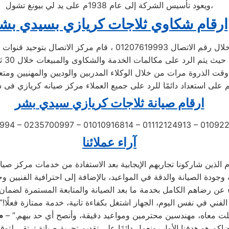
ويعود تأسيس الشركة إلى عام 1938م على يد لي بيونغ تشول،
ارقام شكاوي ثلاجات كريازي بسيدي بش
اتصال 01207619993 ، قام مركز الاتصال بتوحيد قنوات الاتصال
 الخدمة والشكاوى والمبيعات خلال 30 ثانية ،
قت الذروة مرات من خلال الوكلاء المدربين والوديين والمهنيين ومتع
م على استعداد دائمًا للرد على جميع العملاء مركز صيانه كريازي فى
ارقام صيانة ثلاجات كريازي سيدي بشر
994 – 0235700997 – 01010916814 – 01112124913 – 0109
آراء عملائنا
لفني في نفس اليوم، الجهاز اشتغل بكفاءة تانية، خدمة ممتازة فعلًا!”
لت معاه، مهندسين محترمين ومواعيد دقيقة، وأنصح أي حد بيهم.” –
م