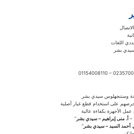
ر
ددي اللغات
 سيدي بشر
01154008110 – 0235700
 –
أ. منى إبراهيم – سيدي بشر
. أحمد السيد – سيدي بشر