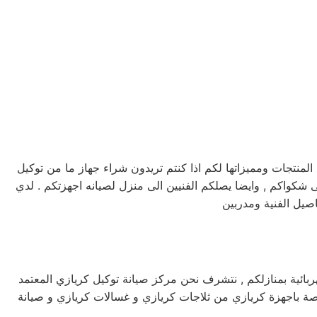
نتجات ومميزاتها لكم اذا كنتم تريدون شراء جهاز ما من توكيل
انه كريازي خدمه 24 ساعه , فى تلقى شكواكم , وايضا يصلكم الفنيين الى منزل لصيانه اجهزتكم . لدي
صيل الفنية ومدربين
 لصيانة اجهزة كريازي الكهربائية بمنازلكم , نتشرف نحن مركز صيانة توكيل كريازي المعتمد
خاصة باجهزة كريازي من ثلاجات كريازي و غسالات كريازي و صيانة