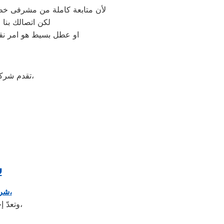
لأن متابعة كاملة من مشرفى خطو
لكن اتصالك بنا
او عطل بسيط هو امر نقد
على جميع الأجهزة المنزلية،
تقدم شرك
ش
شركة كريازي هي شركة توجد في دولة كوريا الجنوبيّة، وتحديداً في مدينة سيؤول،
وتعدّ إحدى الشركات متعددة الجنسيات، وتضم الشركة العديد من الشركات التابعة لها،