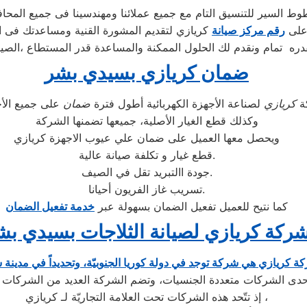
ط السير للتنسيق التام مع جميع عملائنا ومهندسينا فى جميع المحا
 على
رقم مركز صيانة
كريازي لتقديم المشورة القنية ومساعدتك فى ا
ره تمام ونقدم لك الحلول الممكنة والمساعدة قدر المستطاع ،الصيا
ضمان كريازي بسيدي بشر
ة
كريازي
لصناعة الأجهزة الكهربائية أطول فترة
ضمان
وكذلك قطع الغيار الأصلية، جميعها تضمنها الشركة
ويحصل معها العميل على ضمان علي عيوب الاجهزة كريازي
قطع غيار و تكلفة صيانة عالية.
جودة االتبريد تقل في الصيف.
تسريب غاز الفريون أحيانا.
كما نتيح للعميل تفعيل الضمان بسهولة عبر
خدمة تفعيل الضمان
ركة كريازي لصيانة الثلاجات بسيدي بش
إذ تتّحد هذه الشركات تحت العلامة التجاريّة لـ كريازي ،