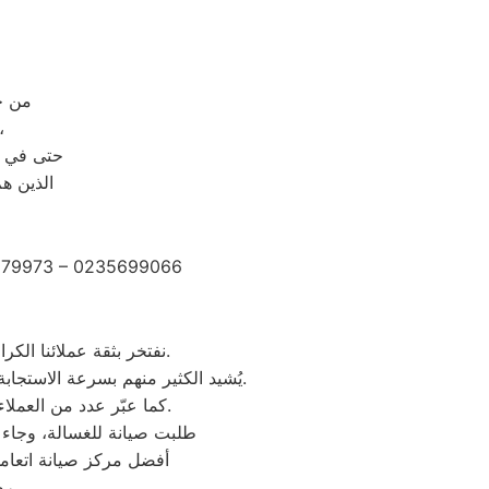
من خلال رقم ال
حيث يتم الرد على مكالمات
حتى في و
الذين ه
2279973 – 0235699066
نفتخر بثقة عملائنا الكرام الذين شاركونا تجاربهم الإيجابية بعد الاستفادة من خدمات مركز صيانة وستنجهلوس سيدي بشر.
يُشيد الكثير منهم بسرعة الاستجابة وجودة الصيانة والدقة في المواعيد، بالإضافة إلى احترافية الفنيين وحرصهم على استخدام قطع غيار أصلية.
كما عبّر عدد من العملاء عن رضاهم الكامل بخدمة ما بعد الصيانة والمتابعة المستمرة لضمان عمل الأجهزة بكفاءة عالية.
“طلبت صيانة للغسالة، وجاء ا
“أفضل مركز صيانة اتعام
رضاكم هو هدفنا الأول، ونعمل دائمًا على تقديم تجربة صيانة ترتقي لتوقعاتكم.