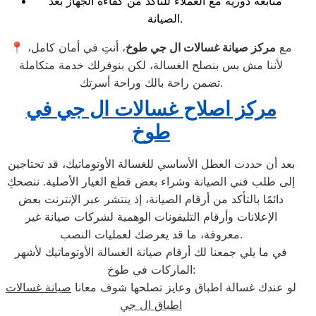
متابعة دورية مع العملاء للتأكد من كفاءة الجهاز بعد
الصيانة.
📍 مع
مركز صيانة غسالات ال جي طوخ
، أنتِ في أمان كامل،
لأننا مش بس بنصلح الغسالة، لكن بنوفرلك خدمة متكاملة
تضمن راحة بالك وراحة أسرتك.
مركز اصلاح غسالات ال جي في
طوخ
بعد أن حددت العطل الأساسي للغسالة الأوتوماتيك، قد تحتاجين
إلى طلب فني الصيانة وشراء بعض قطع الغيار الأصلية. ننصحكِ
دائمًا بالتأكد من أرقام الصيانة، إذ ينتشر عبر الإنترنت بعض
الإعلانات وأرقام التليفونات الوهمية لشركات صيانة غير
معروفة، ما قد يعرضك لعمليات النصب.
في ما يلي جمعنا لك أرقام صيانة الغسالة الأوتوماتيك لأشهر
الماركات في طوخ:
لو عندك غسالة اطباق وعايز تصلحها شوف معانا
صيانة غسالات
اطباق ال جي