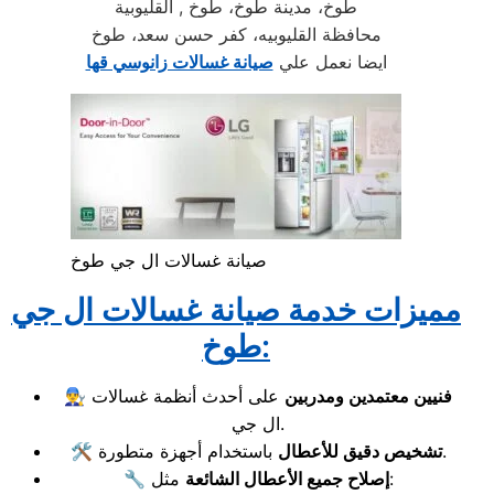
طوخ، مدينة طوخ، طوخ , القليوبية
محافظة القليوبيه، كفر حسن سعد، طوخ
ايضا نعمل علي
صيانة غسالات زانوسي قها
صيانة غسالات ال جي طوخ
مميزات خدمة صيانة غسالات ال جي
طوخ:
فنيين معتمدين ومدربين
على أحدث أنظمة غسالات
👨‍🔧
ال جي.
باستخدام أجهزة متطورة.
تشخيص دقيق للأعطال
🛠️
مثل:
إصلاح جميع الأعطال الشائعة
🔧