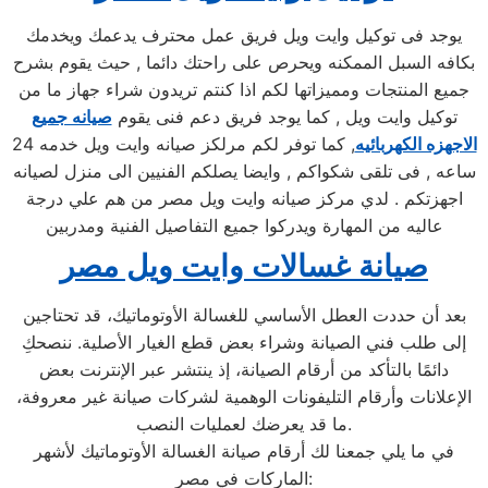
يوجد فى توكيل وايت ويل فريق عمل محترف يدعمك ويخدمك
بكافه السبل الممكنه ويحرص على راحتك دائما , حيث يقوم بشرح
جميع المنتجات ومميزاتها لكم اذا كنتم تريدون شراء جهاز ما من
توكيل وايت ويل , كما يوجد فريق دعم فنى يقوم
صيانه جميع
الاجهزه الكهربائيه
, كما توفر لكم مرلكز صيانه وايت ويل خدمه 24
ساعه , فى تلقى شكواكم , وايضا يصلكم الفنيين الى منزل لصيانه
اجهزتكم . لدي مركز صيانه وايت ويل مصر من هم علي درجة
عاليه من المهارة ويدركوا جميع التفاصيل الفنية ومدربين
صيانة غسالات وايت ويل مصر
بعد أن حددت العطل الأساسي للغسالة الأوتوماتيك، قد تحتاجين
إلى طلب فني الصيانة وشراء بعض قطع الغيار الأصلية. ننصحكِ
دائمًا بالتأكد من أرقام الصيانة، إذ ينتشر عبر الإنترنت بعض
الإعلانات وأرقام التليفونات الوهمية لشركات صيانة غير معروفة،
ما قد يعرضك لعمليات النصب.
في ما يلي جمعنا لك أرقام صيانة الغسالة الأوتوماتيك لأشهر
الماركات في مصر: