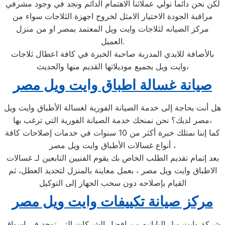
لكن نحن دائما نولي عملائنا الاهتمام الدائم ونجد في وجود مشرفي
مراقبة الجودة الاختيار الامثل لخروج اجهزة الثلاجات سواء من
مركز الصيانه لثلاجات وايت ويل المعتمد بمصر او من منزل
العميل.
بالأضافة للايدي المدربة صاحبة الخبرة في كافة اعطال ثلاجات
وايت ويل بجميع موديلاتها القديم منها والحديث،
صيانة غسالة اطباق وايت ويل مصر
هل أنت بحاجة إلى خدمة الصيانة الفورية لغسالة الأطباق وايت ويل
مصر لديك؟ نحن نمنحك خدمة الصيانة الفورية التي ترغب بها،
كما إننا نمتلك خبرة أكثر من 10 سنوات في خدمات إصلاحات كافة
أنواع غسالات الأطباق وايت ويل مصر ،
بعد إتمام تقديم الطلب الخاص بك يقوم الفنيين التابعين لـ غسالات
الاطباق وايت ويل مصر ، بعمل معاينة بالمنزل لتحديد العطل، ثم
القيام بإصلاحه دون سحب الجهاز إلى التوكيل
مركز صيانة تكييفات وايت ويل مصر
شركة وايت ويل اليابانيه من افضل الشركات التى توجد فى اسواق