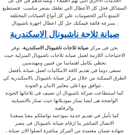
الخدمات الأخري التي تهم العملاء ، وتساعدهم في حل كل
المشاكل فحل كل الأعطال التي تقلقك بسعر مناسب فتستطيع
التمتع بأكبر الخصومات علي كل أنواع الصيانات المختلفة
بسرعة فائقة فيمكنك حل كل اعطال اجهزة ناشيونال .
صيانة ثلاجة ناشيونال الاسكندرية
نحن فى مركز
صيانة ثلاجات ناشيونال الاسكندرية
، نوفر
الاحتياجات اللازمة لعمل صيانة ثلاجات ناشيونال المنزلية حيث
تحظي بكامل اهتمامنا من فنيين ومهندسين.
نسعى دوما في تقديم كافة الامكانيات لعمل صيانة بأفضل
الطرق الممكنة من خلال مركز صيانة ناشيونال بالاسكندرية كي
تتوافق مع اعلي معايير الامان و الجودة .
كما استتطاعت شركة ناشيونال ان تضيف فى ثلاجاتها الجودة
الواضحة هى ايضا تمتاز بموديلاتها حيث تمتاز بالانسيابية
والرفاهية.
كما نأمل في تقديم خدمة نموذجية تواصلكم معنا يسعدنا
الاتصال المباشر بنا ارقام صيانة ناشيونال فى مصر
، شهادة ضمان معتمدة من المركز مباشرة اتصلوا الان صيانة