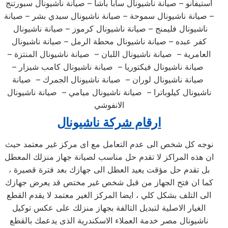
استيفانو – صيانة ناشيونال سابا باشا – صيانة ناشيونال سبورتنج
– صيانة ناشيونال سموحة – صيانة ناشيونال سيدي بشر – صيانة
ناشيونال فليمنج – صيانة ناشيونال كرموز – صيانة ناشيونال
كفر عبده – صيانة ناشيونال محطة الرمل – صيانة ناشيونال
العامرية – صيانة ناشيونال اللبان – صيانة ناشيونال المنتزة –
صيانة ناشيونال فيكتوريا – صيانة ناشيونال كامب شيزار –
صيانة ناشيونال لوران – صيانة ناشيونال الجمرك – صيانة
ناشيونال كيلوباترا – صيانة ناشيونال ميامي – صيانة ناشيونال
الانفوشي
ارقام شركة ناشيونال
نوجه كل شخص الى عدم التعامل مع اى مركز غير معتمد حيث
ان هذه المراكز لا تقدم حل مناسب لصيانة جهاز منزلك المعطل
بل تقدم حل مؤقت يعيد العطل الى جهازك بعد فترة قصيرة ،
كما ان فتح الجهاز من قبل شخص غير مختص قد يعرض جهازك
الى التلف بشكل كلي ، ايضا المركز الغير معتمد لا يقدم القطع
الغيار الاصلية لتبديل التالفة بجهاز منزلك على عكس توكيل
ناشيونال مصر خدمة العملاء الاسكندرية الذى يدعمك بالقطع