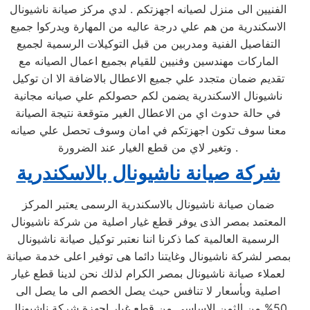
الفنيين الى منزل لصيانه اجهزتكم . لدي مركز صيانة ناشيونال
الاسكندرية من هم علي درجة عاليه من المهارة ويدركوا جميع
التفاصيل الفنية ومدربين من قبل التوكيلات الرسمية لجميع
الماركات مهندسين وفنيين للقيام بجميع اعمال الصيانه مع
تقديم ضمان متجدد علي جميع الاعطال بالاضافة الا ان توكيل
ناشيونال الاسكندرية يضمن لكم حصولكم علي صيانه مجانية
في حالة حدوث اي من الاعطال الغير متوقعة نتيجة الصيانة
معنا سوف تكون اجهزتكم في امان وسوف تحصل علي صيانه
وتغير لاي من قطع الغيار عند الضرورة .
شركة صيانة ناشيونال بالاسكندرية
ضمان صيانة ناشيونال بالاسكندرية الرسمى يعتبر المركز
المعتمد بمصر الذى يوفر قطع غيار اصلية من شركة ناشيونال
الرسمية العالمية كما ذكرنا اننا نعتبر توكيل صيانة ناشيونال
بمصر لشركة ناشيونال وغايتنا دائما هى توفير اعلى خدمة صيانة
لعملاء صيانة ناشيونال بمصر الكرام لذلك نحن لدينا قطع غيار
اصلية وبأسعار لا تنافس حيث يصل الخصم الى ما يصل الى
50% من الثمن الاساسى من قطع غيار اجهزة شركة ناشيونال