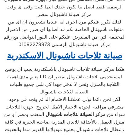
الرسمية فقط اتصل بنا نكون عندك اينما كنت وفى اى وقت
مركز صيانة ناشيونال بمصر
لذلك نكرر عليكم مرة اخرى انه عندما تشعرون ان اى من
منتجات ناشيونال الخاصة بكم قد اصابها اي ضرر من الاضرار
المختلفة التي من المفترض عليكم على الفور التواصل مع رقم
مركز صيانة ناشيونال الرسمى 01092279973
صيانة ثلاجات ناشيونال الاسكندرية
هكذا مركز صيانة ثلاجات ناشيونال بالاسكندرية يجب ان يوضح
لمستخدمى ثلاجات ناشيونال بمصر ان كلنا يعلم مدى اهمية
الثلاجة بالمنزل ونحن لا ندخر جهدا كي نلبي جميع طلبات
الصيانه لثلاجات ناشيونال.
لكن نحن دائما نولي عملائنا الاهتمام الدائم ونجد في وجود
مشرفي مراقبة الجودة الاختيار الامثل لخروج اجهزة الثلاجات
سواء من
مركز الصيانة لثلاجات ناشيونال
المعتمد بمصر او من
منزل العميل. بالأضافة للايدي المدربة صاحبة الخبرة في كافة
اعطال ثلاجات ناشيونال بجميع موديلاتها القديم منها والحديث،