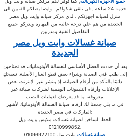
جميع الاجهزه الكهربائيه
, كما توفر لكم مرلكز صيانه وايت ويل
خدمه 24 ساعه , فى تلقى شكواكم , وايضا يصلكم الفنيين الى
منزل لصيانه اجهزتكم . لدي مركز صيانه وايت ويل مصر
الجديدة من هم علي درجة عاليه من المهارة ويدركوا جميع
التفاصيل الفنية ومدربين
صيانة غسالات وايت ويل مصر
الجديدة
بعد أن حددت العطل الأساسي للغسالة الأوتوماتيك، قد تحتاجين
إلى طلب فني الصيانة وشراء بعض قطع الغيار الأصلية. ننصحكِ
دائمًا بالتأكد من أرقام الصيانة، إذ ينتشر عبر الإنترنت بعض
الإعلانات وأرقام التليفونات الوهمية لشركات صيانة غير
معروفة، ما قد يعرضك لعمليات النصب.
في ما يلي جمعنا لك أرقام صيانة الغسالة الأوتوماتيك لأشهر
الماركات في مصر الجديدة:
الخط الساخن لصيانة غسالات ملابس وايت ويل
01210999852.
وايت ويل 01096922100.
صيانة غسالات